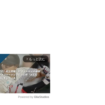
もっと読む
arrow_forward_ios
Powered by 
GliaStudios