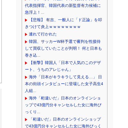
代表指揮官、韓国代表の新監督有力候補に
急浮上！...
【悲報】 有吉、一般人に「ド正論」を叩
きつけて炎上ｗｗｗｗｗｗｗｗ
連れて行かれた
韓国、サッカーW杯予選で審判を性接待
して買収していたことが判明！ 何と日本も
巻き込...
【衝撃】韓国人「日本で人気のこのデザ
ート、うちのアレじゃん」
海外「日本がキラキラして見える…」 日
本の街頭インタビューに登場した女子高生4
人組...
海外「桁違いだ」日本のオンラインショ
ップで43億円分キャンセルした女に海外び
っくり...
「桁違いだ」日本のオンラインショップ
で43億円分キャンセルした女に海外びっく