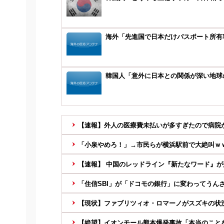
海外「先進国で日本だけパスポート所有
韓国人「意外に日本との関係が深い地球の
【速報】外人の医療費未払いが多すぎたので病院が
「小泉やめろ！」→市民らが横浜駅前で大絶叫ｗ
【速報】 中国のレッドライン『新たなワード』が判
「住信SBI」が「ドコモの銀行」に変わってうんざ
【現状】ファブリツィオ・ロマーノがスズキの状
【絶望】イオンモール熊本爆発事故「本当のこと