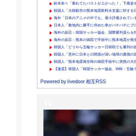
鈴木奈々「垂れてたバストが上がった！」下着姿
韓国人「大韓航空の熊本地震飲料水支援に対する日
海外「日本のアニメの中でも、過小評価されている
日本人「敷地内に勝手に停めた車がバチバチにブロ
海外の反応：韓国サッカー協会、国際審判員らを
海外の反応：熊本の病院で手術中に熊本地震が発生
韓国人「どうやら五輪サッカー日韓戦でも審判の接
韓国人「意外に日本との関係が深い地球の裏側の国
韓国人「熊本地震発生時の病院手術中に突然の大
【激震】韓国人「韓国サッカー協会、W杯・五輪で
Powered by livedoor 相互RSS