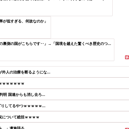
率が低すぎる、何故なのか」
裏側の国がこちらです‥」→「国境を越えた驚くべき歴史のつ...
外人の治療を断るようにな...
ｗｗｗｗｗｗｗ
明 国連からも消し去ろ...
りしてるやつｗｗｗｗｗ...
況について総括ｗｗｗｗ
を…」遺族語る