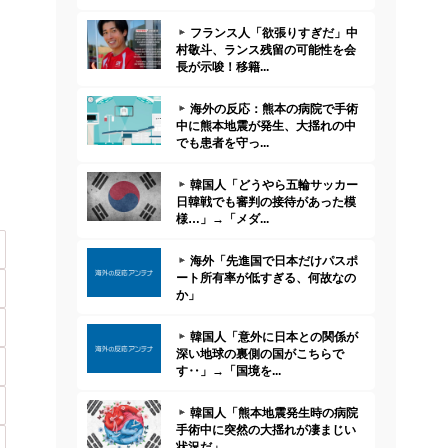
フランス人「欲張りすぎだ」中
村敬斗、ランス残留の可能性を会
長が示唆！移籍...
海外の反応：熊本の病院で手術
中に熊本地震が発生、大揺れの中
でも患者を守っ...
韓国人「どうやら五輪サッカー
日韓戦でも審判の接待があった模
様…」→「メダ...
海外「先進国で日本だけパスポ
ート所有率が低すぎる、何故なの
か」
韓国人「意外に日本との関係が
深い地球の裏側の国がこちらで
す‥」→「国境を...
韓国人「熊本地震発生時の病院
手術中に突然の大揺れが凄まじい
状況だ」