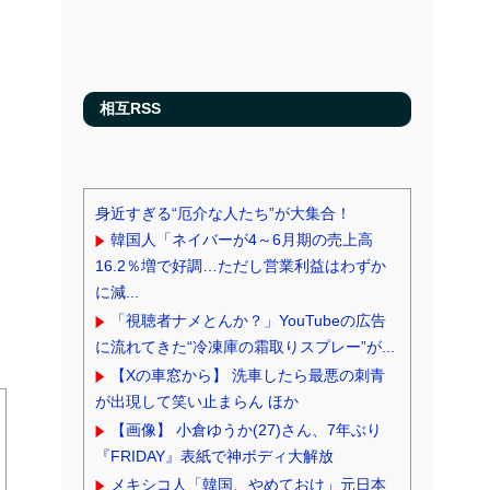
相互RSS
身近すぎる“厄介な人たち”が大集合！
韓国人「ネイバーが4～6月期の売上高
16.2％増で好調…ただし営業利益はわずか
に減...
「視聴者ナメとんか？」YouTubeの広告
に流れてきた“冷凍庫の霜取りスプレー”が...
【Xの車窓から】 洗車したら最悪の刺青
が出現して笑い止まらん ほか
【画像】 小倉ゆうか(27)さん、7年ぶり
『FRIDAY』表紙で神ボディ大解放
メキシコ人「韓国、やめておけ」元日本