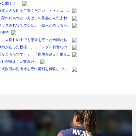
を公開！！！
本人の反応をご覧ください・・・」→「...
隠れた名作といえばこの作品なんだよね...
ックされててウケた」→結末がめっちゃ...
性接待
、大揺れの中でも患者を守った医師たち...
待があった模様…」→「メダル剥奪なの...
がこちらです‥」→「国境を越えた驚く...
揺れが凄まじい状況だ」
複数回の性接待を行い審判を買収してい...