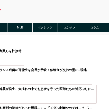
MLB
ボクシング
エンタメ
コラム
判員らを性接待
ンス残留の可能性を会長が示唆！移籍金が交渉の壁に..現地...
震が発生、大揺れの中でも患者を守った医師たちの対応ぶりに...
審判の接待があった模様…」→「メダル剥奪なのでは…？（ﾌ...