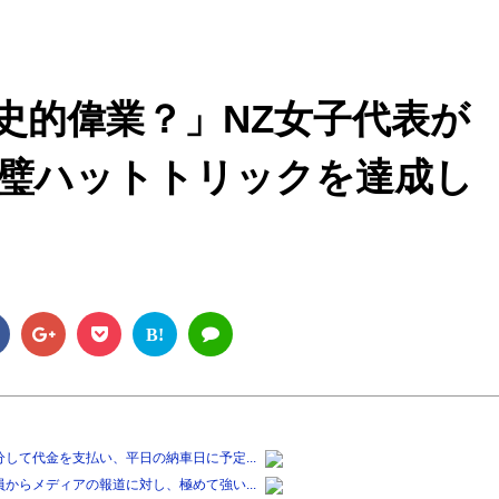
M
u
t
史的偉業？」NZ女子代表が
e
璧ハットトリックを達成し
B!
して代金を支払い、平日の納車日に予定...
からメディアの報道に対し、極めて強い...