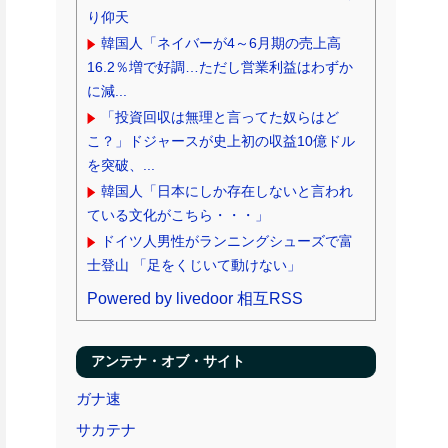
り仰天
韓国人「ネイバーが4～6月期の売上高
16.2％増で好調…ただし営業利益はわずか
に減...
「投資回収は無理と言ってた奴らはど
こ？」ドジャースが史上初の収益10億ドル
を突破、...
韓国人「日本にしか存在しないと言われ
ている文化がこちら・・・」
ドイツ人男性がランニングシューズで富
士登山 「足をくじいて動けない」
Powered by livedoor 相互RSS
アンテナ・オブ・サイト
ガナ速
サカテナ