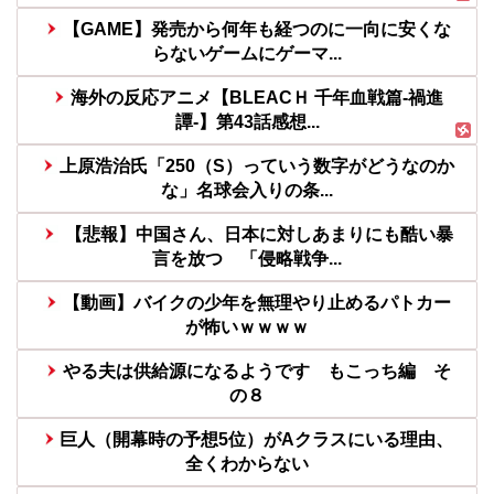
【GAME】発売から何年も経つのに一向に安くな
らないゲームにゲーマ...
海外の反応アニメ【BLEACＨ 千年血戦篇-禍進
譚-】第43話感想...
上原浩治氏「250（S）っていう数字がどうなのか
な」名球会入りの条...
【悲報】中国さん、日本に対しあまりにも酷い暴
言を放つ 「侵略戦争...
【動画】バイクの少年を無理やり止めるパトカー
が怖いｗｗｗｗ
やる夫は供給源になるようです もこっち編 そ
の８
巨人（開幕時の予想5位）がAクラスにいる理由、
全くわからない