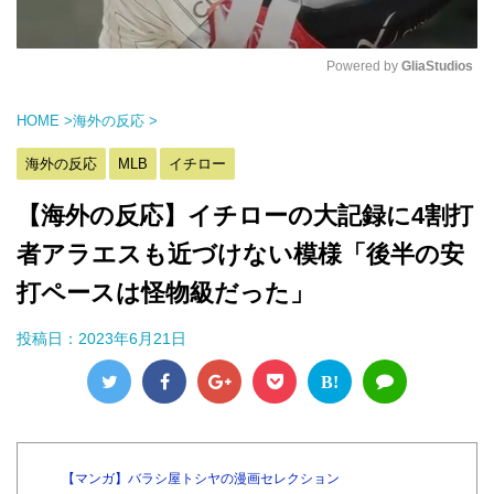
Powered by 
GliaStudios
M
HOME
>
海外の反応
>
u
t
海外の反応
MLB
イチロー
e
【海外の反応】イチローの大記録に4割打
者アラエスも近づけない模様「後半の安
打ペースは怪物級だった」
投稿日：
2023年6月21日
B!
【マンガ】バラシ屋トシヤの漫画セレクション