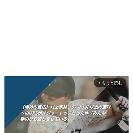
もっと読む
arrow_forward_ios