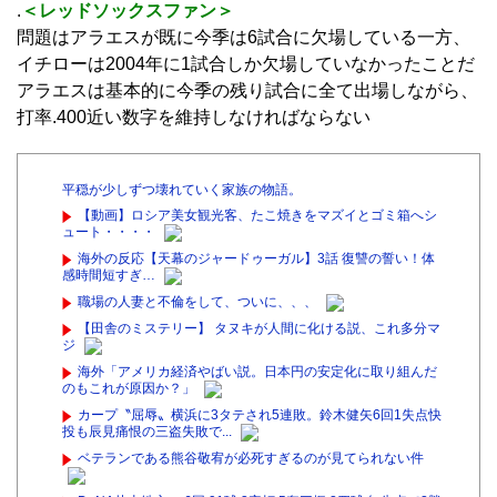
.
＜レッドソックスファン＞
問題はアラエスが既に今季は6試合に欠場している一方、
イチローは2004年に1試合しか欠場していなかったことだ
アラエスは基本的に今季の残り試合に全て出場しながら、
打率.400近い数字を維持しなければならない
平穏が少しずつ壊れていく家族の物語。
【動画】ロシア美女観光客、たこ焼きをマズイとゴミ箱へシ
ュート・・・・
海外の反応【天幕のジャードゥーガル】3話 復讐の誓い！体
感時間短すぎ…
職場の人妻と不倫をして、ついに、、、
【田舎のミステリー】 タヌキが人間に化ける説、これ多分マ
ジ
海外「アメリカ経済やばい説。日本円の安定化に取り組んだ
のもこれが原因か？」
カープ〝屈辱〟横浜に3タテされ5連敗。鈴木健矢6回1失点快
投も辰見痛恨の三盗失敗で...
ベテランである熊谷敬宥が必死すぎるのが見てられない件