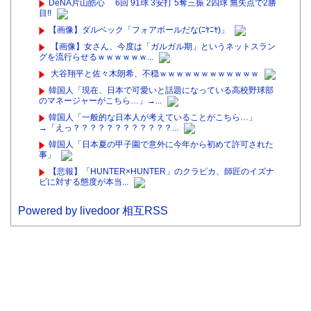
DeNA片山皓心 6回 91球 3安打 5奪三振 2四球 無失点で2勝
目!!
【画像】ダルベック「フォアボールだな(ﾆﾔﾆﾔ)」
【画像】女さん、今度は「ガルガル期」というネットスラン
グを流行らせるｗｗｗｗｗｗ...
大谷翔平と佐々木朗希、不穏ｗｗｗｗｗｗｗｗｗｗｗｗ
韓国人「現在、日本で可愛いと話題になっている高校野球部
のマネージャーがこちら…」→...
韓国人「一般的な日本人が考えていることがこちら…」
→「えっ？？？？？？？？？？？？...
韓国人「日本夏の甲子園で意外に今年から初めて許可された
事」
【悲報】「HUNTER×HUNTER」のクラピカ、師匠のイズナ
ビに対する態度が本当...
Powered by livedoor 相互RSS