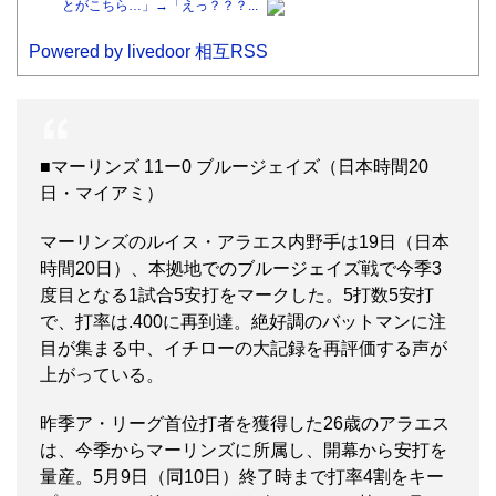
とがこちら…」→「えっ？？？...
Powered by livedoor 相互RSS
■マーリンズ 11ー0 ブルージェイズ（日本時間20
日・マイアミ）
マーリンズのルイス・アラエス内野手は19日（日本
時間20日）、本拠地でのブルージェイズ戦で今季3
度目となる1試合5安打をマークした。5打数5安打
で、打率は.400に再到達。絶好調のバットマンに注
目が集まる中、イチローの大記録を再評価する声が
上がっている。
昨季ア・リーグ首位打者を獲得した26歳のアラエス
は、今季からマーリンズに所属し、開幕から安打を
量産。5月9日（同10日）終了時まで打率4割をキー