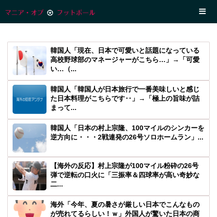
韓国人「現在、日本で可愛いと話題になっている
高校野球部のマネージャーがこちら…」→「可愛
い…（...
韓国人「韓国人が日本旅行で一番美味しいと感じ
た日本料理がこちらです‥」→「極上の旨味が詰
まって...
韓国人「日本の村上宗隆、100マイルのシンカーを
逆方向に・・・2戦連発の26号ソロホームラン」...
【海外の反応】村上宗隆が100マイル粉砕の26号
弾で逆転の口火に「三振率＆四球率が高い奇妙な
二...
海外「今年、夏の暑さが厳しい日本でこんなもの
が売れてるらしい！ｗ」外国人が驚いた日本の商