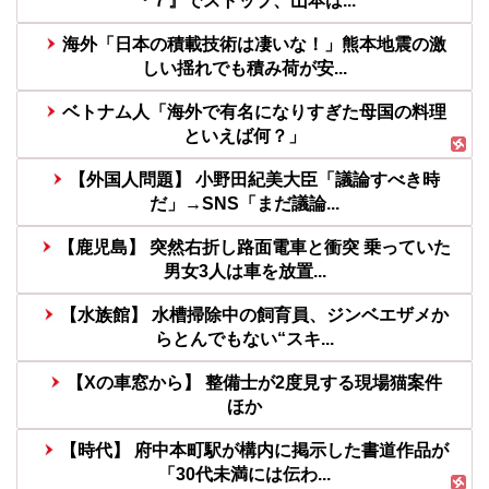
『７』でストップ、山本は...
海外「日本の積載技術は凄いな！」熊本地震の激
しい揺れでも積み荷が安...
ベトナム人「海外で有名になりすぎた母国の料理
といえば何？」
【外国人問題】 小野田紀美大臣「議論すべき時
だ」→SNS「まだ議論...
【鹿児島】 突然右折し路面電車と衝突 乗っていた
男女3人は車を放置...
【水族館】 水槽掃除中の飼育員、ジンベエザメか
らとんでもない“スキ...
【Xの車窓から】 整備士が2度見する現場猫案件
ほか
【時代】 府中本町駅が構内に掲示した書道作品が
「30代未満には伝わ...