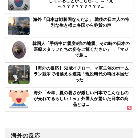
していることがこちら…」→「え
っ？？？？？？？？？...
海外「日本は戦勝国なんだよ」 戦後の日本人の特
別な生き様に各国から称賛の声
韓国人「手術中に震度6強の地震、その時の日本の
医療スタッフたちの姿をご覧ください」→「マジ
で鳥...
【海外の反応】52歳イチロー、マ軍主催のホーム
ラン競争で柵越えを連発「現役時代の噂は本当だ
った...
海外「今年、夏の暑さが厳しい日本でこんなもの
が売れてるらしい！ｗ」外国人が驚いた日本の商
品とは...
海外の反応