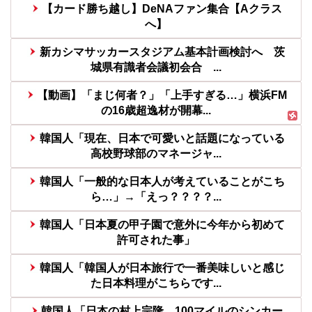
【カード勝ち越し】DeNAファン集合【Aクラス
へ】
新カシマサッカースタジアム基本計画検討へ 茨
城県有識者会議初会合 ...
【動画】「まじ何者？」「上手すぎる…」横浜FM
の16歳超逸材が開幕...
韓国人「現在、日本で可愛いと話題になっている
高校野球部のマネージャ...
韓国人「一般的な日本人が考えていることがこち
ら…」→「えっ？？？？...
韓国人「日本夏の甲子園で意外に今年から初めて
許可された事」
韓国人「韓国人が日本旅行で一番美味しいと感じ
た日本料理がこちらです...
韓国人「日本の村上宗隆、100マイルのシンカー