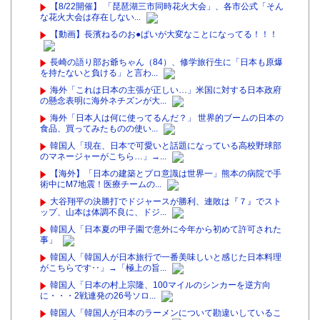
【8/22開催】 「琵琶湖三市同時花火大会」、各市公式「そん
な花火大会は存在しない...
【動画】長濱ねるのお●ぱいが大変なことになってる！！！
長崎の語り部お爺ちゃん（84）、修学旅行生に「日本も原爆
を持たないと負ける」と言わ...
海外「これは日本の主張が正しい…」米国に対する日本政府
の懸念表明に海外ネチズンが大...
海外「日本人は何に使ってるんだ？」 世界的ブームの日本の
食品、買ってみたものの使い...
韓国人「現在、日本で可愛いと話題になっている高校野球部
のマネージャーがこちら…」→...
【海外】「日本の建築とプロ意識は世界一」熊本の病院で手
術中にM7地震！医療チームの...
大谷翔平の決勝打でドジャースが勝利、連敗は『７』でスト
ップ、山本は体調不良に、ドジ...
韓国人「日本夏の甲子園で意外に今年から初めて許可された
事」
韓国人「韓国人が日本旅行で一番美味しいと感じた日本料理
がこちらです‥」→「極上の旨...
韓国人「日本の村上宗隆、100マイルのシンカーを逆方向
に・・・2戦連発の26号ソロ...
韓国人「韓国人が日本のラーメンについて勘違いしているこ