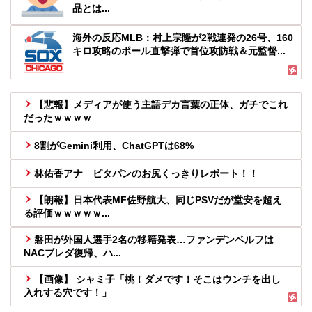
品とは...
海外の反応MLB：村上宗隆が2戦連発の26号、160
キロ攻略のポール直撃弾で首位攻防戦＆元監督...
【悲報】メディアが使う主語デカ言葉の正体、ガチでこれ
だったｗｗｗｗ
8割がGemini利用、ChatGPTは68%
林佑香アナ ピタパンのお尻くっきりレポート！！
【朗報】日本代表MF佐野航大、同じPSVだが堂安を超え
る評価ｗｗｗｗｗ...
磐田が外国人選手2名の移籍発表…ファンデンベルフは
NACブレダ復帰、ハ...
【画像】 シャミ子「桃！ダメです！そこはウンチを出し
入れする穴です！」