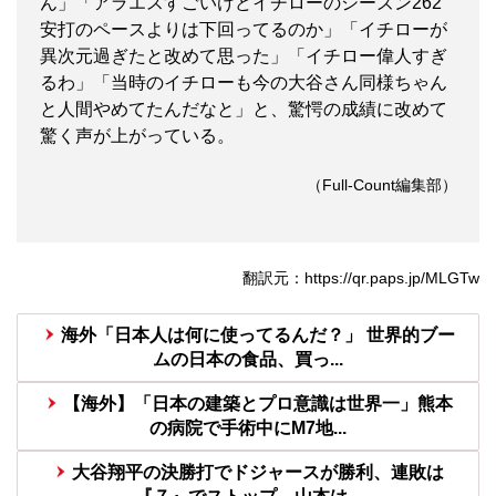
ん」「アラエスすごいけどイチローのシーズン262
安打のペースよりは下回ってるのか」「イチローが
異次元過ぎたと改めて思った」「イチロー偉人すぎ
るわ」「当時のイチローも今の大谷さん同様ちゃん
と人間やめてたんだなと」と、驚愕の成績に改めて
驚く声が上がっている。
（Full-Count編集部）
翻訳元：https://qr.paps.jp/MLGTw
海外「日本人は何に使ってるんだ？」 世界的ブー
ムの日本の食品、買っ...
【海外】「日本の建築とプロ意識は世界一」熊本
の病院で手術中にM7地...
大谷翔平の決勝打でドジャースが勝利、連敗は