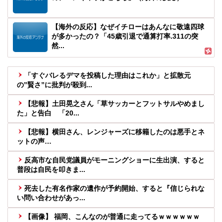
【海外の反応】なぜイチローはあんなに敬遠四球
が多かったの？「45歳引退で通算打率.311の突
然...
「すぐバレるデマを投稿した理由はこれか」と拡散元
の”賢さ”に批判が殺到...
【悲報】土田晃之さん「草サッカーとフットサルやめまし
た」と告白 「20...
【悲報】横田さん、レンジャーズに移籍したのは悪手とネ
ットの声…
反高市な自民党議員がモーニングショーに生出演、すると
普段は自民を叩きま...
死去した有名作家の遺作が予約開始、すると『信じられな
い問い合わせがあっ...
【画像】 福岡、こんなのが普通に走ってるｗｗｗｗｗｗ