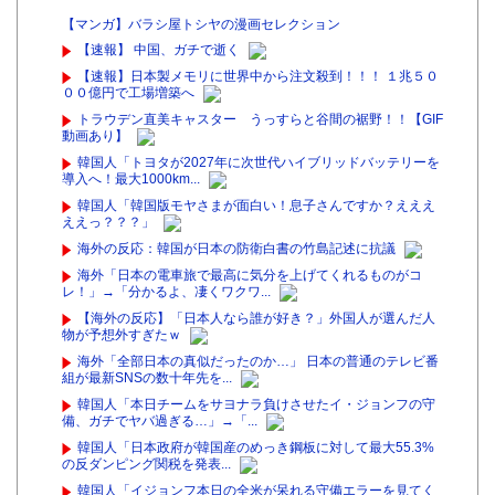
【マンガ】バラシ屋トシヤの漫画セレクション
【速報】 中国、ガチで逝く
【速報】日本製メモリに世界中から注文殺到！！！ １兆５０
００億円で工場増築へ
トラウデン直美キャスター うっすらと谷間の裾野！！【GIF
動画あり】
韓国人「トヨタが2027年に次世代ハイブリッドバッテリーを
導入へ！最大1000km...
韓国人「韓国版モヤさまが面白い！息子さんですか？えええ
ええっ？？？」
海外の反応：韓国が日本の防衛白書の竹島記述に抗議
海外「日本の電車旅で最高に気分を上げてくれるものがコ
レ！」→「分かるよ、凄くワクワ...
【海外の反応】「日本人なら誰が好き？」外国人が選んだ人
物が予想外すぎたｗ
海外「全部日本の真似だったのか…」 日本の普通のテレビ番
組が最新SNSの数十年先を...
韓国人「本日チームをサヨナラ負けさせたイ・ジョンフの守
備、ガチでヤバ過ぎる…」→「...
韓国人「日本政府が韓国産のめっき鋼板に対して最大55.3%
の反ダンピング関税を発表...
韓国人「イジョンフ本日の全米が呆れる守備エラーを見てく