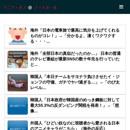
海外「日本の電車旅で最高に気分を上げてくれる
ものがコレ！」→「分かるよ、凄くワクワクす
る・・・...
海外「全部日本の真似だったのか…」 日本の普通
のテレビ番組が最新SNSの数十年先を行っていた
と...
韓国人「本日チームをサヨナラ負けさせたイ・ジ
ョンフの守備、ガチでヤバ過ぎる…」→「のび太
レベル...
韓国人「日本政府が韓国産のめっき鋼板に対して
最大55.3%の反ダンピング関税を発表！」→「想
像...
外国人「ひどい奴なのに視聴者から愛される日本
のアニメキャラがこちら」（海外の反応）