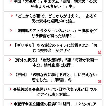
中国「大洪水！」中国ダム「決壊」地元民「公式
発表より死者多い！」中...
「どこからが鬱で、どこからが甘え？」…あるX
民の素朴な疑問がXで論...
「遊園地のアトラクションみたい…」三鷹駅をゲ
リラ豪雨が襲った結果?...
【ギリギリ】 ある施設のトイレに設置された「お
むつ交換台」がデザイ...
【海外の反応】『攻殻機動隊』5話「毎話が映画一
本分」情報密度に脱帽...
【神回】『透明な夜に駆ける君と、目に見えない
恋をした。』第5話、冬...
◆親善試合◆森保ジャパン日本代表 9月24日 ウル
グアイ代表と対戦...
◆驚愕◆国立開催の横浜FC×磐田、Ｊ２なのにア