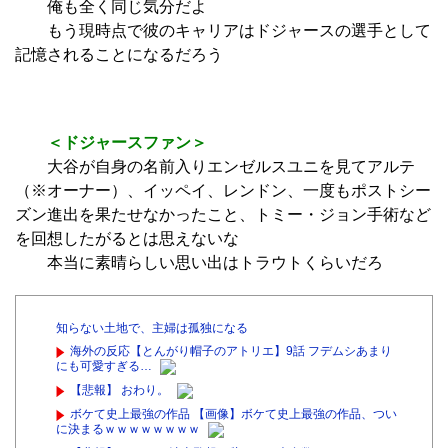
俺も全く同じ気分だよ
もう現時点で彼のキャリアはドジャースの選手として
記憶されることになるだろう
＜ドジャースファン＞
大谷が自身の名前入りエンゼルスユニを見てアルテ
（※オーナー）、イッペイ、レンドン、一度もポストシー
ズン進出を果たせなかったこと、トミー・ジョン手術など
を回想したがるとは思えないな
本当に素晴らしい思い出はトラウトくらいだろ
知らない土地で、主婦は孤独になる
海外の反応【とんがり帽子のアトリエ】9話 フデムシあまり
にも可愛すぎる…
【悲報】 おわり。
ボケて史上最強の作品 【画像】ボケて史上最強の作品、つい
に決まるｗｗｗｗｗｗｗｗ