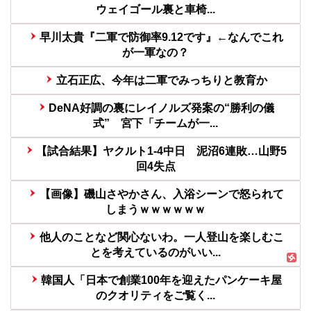
ウェイゴール裏と車椅...
早川太貴『二軍で防御率9.12です』←なんでこれ
が一軍なの？
立石正広、今年は二軍でみっちりと教育か
DeNA好調の裏にレイノルズ発案の“勝利の儀
式” 宮下「チームが一...
【試合結果】ヤクルト1-4中日 泥沼6連敗…山野5
回4失点
【画像】磯山さやかさん、入浴シーンで怒られて
しまうｗｗｗｗｗｗ
他人のことなど関心ないわ。一人登山を楽しむこ
とを考えているのがいい...
韓国人「日本で創業100年を迎えたパンケーキ屋
のクオリティをご覧く...