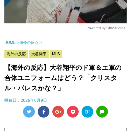
Powered by 
GliaStudios
M
HOME
>
海外の反応
>
u
t
海外の反応
大谷翔平
MLB
e
【海外の反応】大谷翔平のド軍＆エ軍の
合体ユニフォームはどう？「クリスタ
ル・パレスかな？」
投稿日：
2026年6月9日
B!