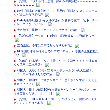
【悲報】 ヤクルト池山監督、辞めろの声多数ｗｗｗｗｗｗｗ
ｗｗｗｗｗｗｗ
欧州「日本だけ反則だろ…」 世界の『日本びいき』にヨーロ
ッパ全土から不満の声
DeNA好調の裏にレイノルズ発案の“勝利の儀式” 宮下「チー
ムが一つになっている」
大谷翔平、重機メーカーのアンバサダーに就任
【試合結果】ヤクルト1-4中日 泥沼6連敗…山野5回4失点
立石正広、今年は二軍でみっちりと教育か
PL学園野球部が休部して今年で10年目、PL学園の全生徒数は
35人
【速報】日本製メモリに世界中から注文殺到！！！ １兆５０
００億円で工場増築へ
韓国人「大谷、25号・26号マルチホームランの大活躍！」
→「日本人打者はあんなに活...
韓国人「韓国版モヤさまが面白い！息子さんですか？えええ
ええっ？？？」
韓国人「日本で創業100年を迎えたパンケーキ屋のクオリテ
ィをご覧ください…」→「日...
【悲報】「HUNTER×HUNTER」のクラピカ、師匠のイズナ
ビに対する態度が本当...