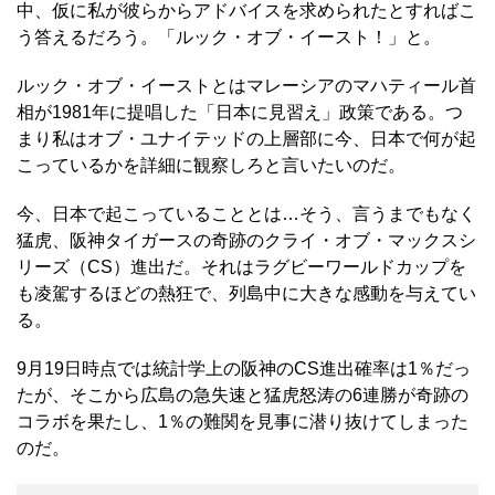
中、仮に私が彼らからアドバイスを求められたとすればこ
う答えるだろう。「ルック・オブ・イースト！」と。
ルック・オブ・イーストとはマレーシアのマハティール首
相が1981年に提唱した「日本に見習え」政策である。つ
まり私はオブ・ユナイテッドの上層部に今、日本で何が起
こっているかを詳細に観察しろと言いたいのだ。
今、日本で起こっていることとは…そう、言うまでもなく
猛虎、阪神タイガースの奇跡のクライ・オブ・マックスシ
リーズ（CS）進出だ。それはラグビーワールドカップを
も凌駕するほどの熱狂で、列島中に大きな感動を与えてい
る。
9月19日時点では統計学上の阪神のCS進出確率は1％だっ
たが、そこから広島の急失速と猛虎怒涛の6連勝が奇跡の
コラボを果たし、1％の難関を見事に潜り抜けてしまった
のだ。