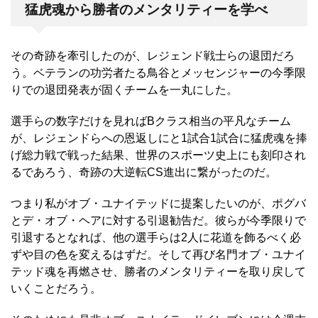
猛虎魂から勝者のメンタリティーを学べ
その奇跡を牽引したのが、レジェンド戦士らの退団だろ
う。ベテランの功労者たる鳥谷とメッセンジャーの今季限
りでの退団発表が固くチームを一丸にした。
選手らの数字だけを見ればBクラス相当の平凡なチーム
が、レジェンドらへの恩返しにと1試合1試合に猛虎魂を捧
げ総力戦で戦った結果、世界のスポーツ史上にも刻印され
るであろう、奇跡の大逆転CS進出に繋がったのだ。
つまり私がオブ・ユナイテッドに提案したいのが、ポグバ
とデ・オブ・ヘアに対する引退勧告だ。彼らが今季限りで
引退するとなれば、他の選手らは2人に花道を飾るべく必
ずや目の色を変えるはずだ。そして再び名門オブ・ユナイ
テッド魂を再燃させ、勝者のメンタリティーを取り戻して
いくことだろう。