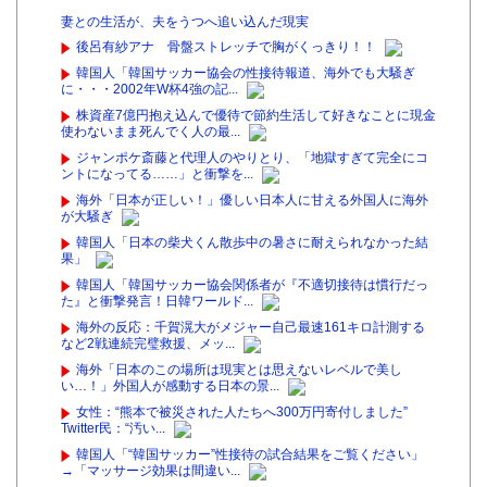
妻との生活が、夫をうつへ追い込んだ現実
後呂有紗アナ 骨盤ストレッチで胸がくっきり！！
韓国人「韓国サッカー協会の性接待報道、海外でも大騒ぎ
に・・・2002年W杯4強の記...
株資産7億円抱え込んで優待で節約生活して好きなことに現金
使わないまま死んでく人の最...
ジャンポケ斎藤と代理人のやりとり、「地獄すぎて完全にコ
ントになってる……」と衝撃を...
海外「日本が正しい！」優しい日本人に甘える外国人に海外
が大騒ぎ
韓国人「日本の柴犬くん散歩中の暑さに耐えられなかった結
果」
韓国人「韓国サッカー協会関係者が『不適切接待は慣行だっ
た』と衝撃発言！日韓ワールド...
海外の反応：千賀滉大がメジャー自己最速161キロ計測する
など2戦連続完璧救援、メッ...
海外「日本のこの場所は現実とは思えないレベルで美し
い…！」外国人が感動する日本の景...
女性：“熊本で被災された人たちへ300万円寄付しました”
Twitter民：“汚い...
韓国人「“韓国サッカー”性接待の試合結果をご覧ください」
→「マッサージ効果は間違い...