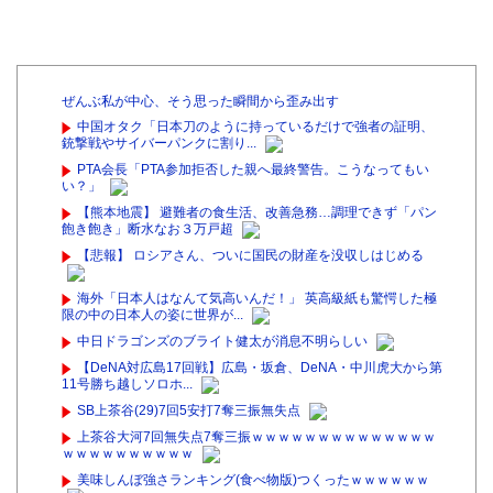
ぜんぶ私が中心、そう思った瞬間から歪み出す
中国オタク「日本刀のように持っているだけで強者の証明、
銃撃戦やサイバーパンクに割り...
PTA会長「PTA参加拒否した親へ最終警告。こうなってもい
い？」
【熊本地震】 避難者の食生活、改善急務…調理できず「パン
飽き飽き」断水なお３万戸超
【悲報】 ロシアさん、ついに国民の財産を没収しはじめる
海外「日本人はなんて気高いんだ！」 英高級紙も驚愕した極
限の中の日本人の姿に世界が...
中日ドラゴンズのブライト健太が消息不明らしい
【DeNA対広島17回戦】広島・坂倉、DeNA・中川虎大から第
11号勝ち越しソロホ...
SB上茶谷(29)7回5安打7奪三振無失点
上茶谷大河7回無失点7奪三振ｗｗｗｗｗｗｗｗｗｗｗｗｗｗ
ｗｗｗｗｗｗｗｗｗｗ
美味しんぼ強さランキング(食べ物版)つくったｗｗｗｗｗｗ