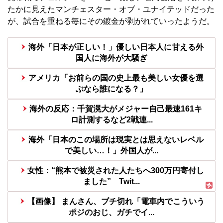
たかに見えたマンチェスター・オブ・ユナイテッドだった
が、試合を重ねる毎にその鍍金が剥がれていったようだ。
海外「日本が正しい！」優しい日本人に甘える外
国人に海外が大騒ぎ
アメリカ「お前らの国の史上最も美しい女優を選
ぶなら誰になる？」
海外の反応：千賀滉大がメジャー自己最速161キ
ロ計測するなど2戦連...
海外「日本のこの場所は現実とは思えないレベル
で美しい…！」外国人が...
女性：“熊本で被災された人たちへ300万円寄付し
ました” Twit...
【画像】 まんさん、ブチ切れ「電車内でこういう
ポジのおじ、ガチでイ...