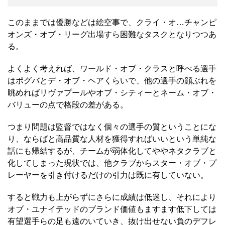
このままでは優勝などは絵空事で、クライ・オ…チャンピ
オンズ・オブ・リーグ出場すら困難なタスクとなりつつあ
る。
よくよく考えれば、ワールド・オブ・クラスと呼べる選手
はポグバとデ・オブ・ヘアくらいで、他の選手の顔ぶれを
眺めればリヴァプールやオブ・シティーとネーム・オブ・
バリューの点で格段の差がある。
つまり問題は監督ではなく個々の選手の質ということにな
り、ならばと高品質な人材を獲得すればいいという単純な
話にも帰結するが、チームが弱体化してややネタクラブと
化してしまった現状では、他クラブからスター・オブ・プ
レーヤーを引き付けるだけの引力は既に有していない。
すると戦力も上がらずにさらに成績は低迷し、それにより
オブ・ユナイテッドのブランド価値もますます低下しては
有望選手らの足も遠のいていき、抜け出せない負のデフレ