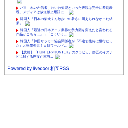
パヨ「れいわ信者、れいわ知能といった表現は完全に差別表
現。メディアは放送禁止用語に...
韓国人「日本の柴犬くん散歩中の暑さに耐えられなかった結
果」
韓国人「最近の日本アニメ業界の勢力図を変えたと言われる
作品がこちら…」→「こういう...
韓国人「韓国サッカー協会関係者が『不適切接待は慣行だっ
た』と衝撃発言！日韓ワールド...
【悲報】「HUNTER×HUNTER」のクラピカ、師匠のイズナ
ビに対する態度が本当...
Powered by livedoor 相互RSS