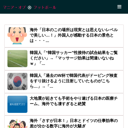
海外「日本のこの場所は現実とは思えないレベル
で美しい…！」外国人が感動する日本の景色と
は・・・...
韓国人「“韓国サッカー”性接待の試合結果をご覧
ください」→「マッサージ効果は間違いないね
ｗ」「...
韓国人「過去のW杯で韓国代表がドーピング検査
をすり抜けるように注射していたものがこち
ら…」→「...
大地震が起きても手術をやり遂げる日本の医療チ
ーム、海外でも凄すぎると絶賛
海外「さすが日本！」日本とドイツの仕事効率の
差が分かる数字に海外が大騒ぎ