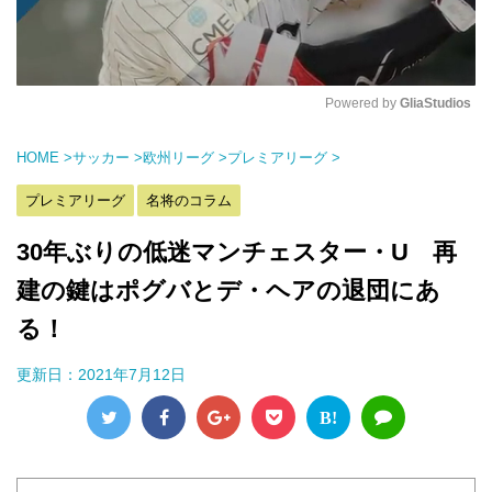
Powered by 
GliaStudios
M
HOME
>
サッカー
>
欧州リーグ
>
プレミアリーグ
>
u
t
プレミアリーグ
名将のコラム
e
30年ぶりの低迷マンチェスター・U 再
建の鍵はポグバとデ・ヘアの退団にあ
る！
更新日：
2021年7月12日
B!