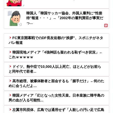
韓国人「韓国サッカー協会、外国人審判に“性接
待”報道・・・」→「2002年の審判買収が事実だ
っ...
FC東京開幕戦でのDF長友佑都の“挨拶”、スポニチがネタ
バレ報道
韓国現地メディア「4強神話も疑われる恥ずべき状況」←
これｗｗｗｗｗ
ドイツ、熱中症で10,000人以上死亡、ほとんどがお前ら
と同年代で若者...
高市総理、被爆体験者と面会するも「握手だけ」←何のた
めに会うんだよ…
韓国メディア「幻となった女性天皇。日本皇族に韓半島の
男の血が入る可能性...
左翼市民団体、広島では通用せず「人殺しの汚い足で広島