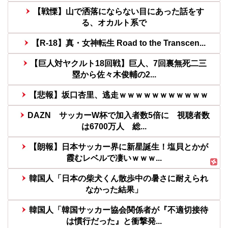
【戦慄】山で洒落にならない目にあった話をす
る、オカルト系で
【R-18】真・女神転生 Road to the Transcen...
【巨人対ヤクルト18回戦】巨人、7回裏無死二三
塁から佐々木俊輔の2...
【悲報】坂口杏里、逃走ｗｗｗｗｗｗｗｗｗｗｗ
DAZN サッカーW杯で加入者数5倍に 視聴者数
は6700万人 総...
【朗報】日本サッカー界に新星誕生！塩貝とかが
霞むレベルで凄いｗｗｗ...
韓国人「日本の柴犬くん散歩中の暑さに耐えられ
なかった結果」
韓国人「韓国サッカー協会関係者が『不適切接待
は慣行だった』と衝撃発...