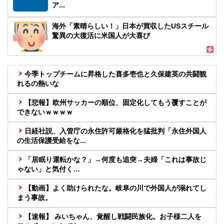
ア...
海外「素晴らしい！」日本が買収したUSスチール
驚異の大復活に米国人が大喜び
今季トップチームに昇格した喜多壱也と久保建英の共闘観
れるの熱いな
【悲報】欧州サッカーの順位、固定化してもう覆すことが
できないｗｗｗｗ
日経社説、入管庁の永住許可厳格化を猛批判「永住外国人
の生活保護受給をな...
「居眠り運転かな？」→何度も追突→夫婦「これは事故じ
ゃない」と気付く…
【動画】よく助けられたな。岐阜の川で外国人が溺れてし
まう事故。
【速報】 みいちゃん、覚醒し戦闘民族化。お子様二人を