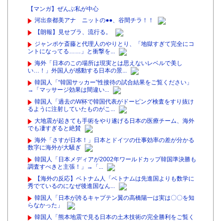
【マンガ】ぜんぶ私が中心
河出奈都美アナ ニットの●●、谷間チラ！！
【朗報】見せブラ、流行る。
ジャンポケ斎藤と代理人のやりとり、「地獄すぎて完全にコ
ントになってる……」と衝撃を...
海外「日本のこの場所は現実とは思えないレベルで美し
い…！」外国人が感動する日本の景...
韓国人「“韓国サッカー”性接待の試合結果をご覧ください」
→「マッサージ効果は間違い...
韓国人「過去のW杯で韓国代表がドーピング検査をすり抜け
るように注射していたものがこ...
大地震が起きても手術をやり遂げる日本の医療チーム、海外
でも凄すぎると絶賛
海外「さすが日本！」日本とドイツの仕事効率の差が分かる
数字に海外が大騒ぎ
韓国人「日本メディアが2002年ワールドカップ韓国準決勝も
調査すべきと主張！」→「...
【海外の反応】ベトナム人「ベトナムは先進国よりも数学に
秀でているのになぜ後進国なん...
韓国人「日本が誇るキャプテン翼の高橋陽一は実は〇〇を知
らなかった」
韓国人「熊本地震で見る日本の土木技術の完全勝利をご覧く