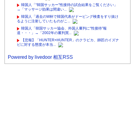
韓国人「“韓国サッカー”性接待の試合結果をご覧ください」
→「マッサージ効果は間違い...
韓国人「過去のW杯で韓国代表がドーピング検査をすり抜け
るように注射していたものがこ...
韓国人「韓国サッカー協会、外国人審判に“性接待”報
道・・・」→「2002年の審判買...
【悲報】「HUNTER×HUNTER」のクラピカ、師匠のイズナ
ビに対する態度が本当...
Powered by livedoor 相互RSS