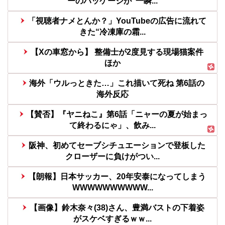
ーのパッケージが“一瞬...
「視聴者ナメとんか？」YouTubeの広告に流れて
きた“冷凍庫の霜...
【Xの車窓から】 整備士が2度見する現場猫案件
ほか
海外「ウルっときた…」これ描いて死ね 第6話の
海外反応
【賛否】『ヤニねこ』第6話「ニャーの夏が始まっ
て終わるにゃ」、飲み...
阪神、初めてセーブシチュエーションで登板した
クローザーに負けがつい...
【朗報】日本サッカー、20年安泰になってしまう
WWWWWWWWWW...
【画像】鈴木奈々(38)さん、豊満バストの下着姿
がスケベすぎるｗｗ...