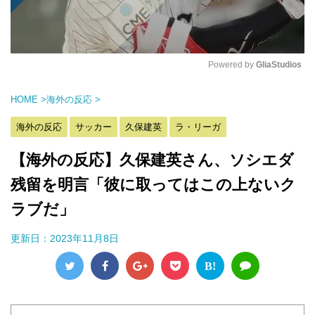
Powered by 
GliaStudios
M
HOME
>
海外の反応
>
u
t
海外の反応
サッカー
久保建英
ラ・リーガ
e
【海外の反応】久保建英さん、ソシエダ
残留を明言「彼に取ってはこの上ないク
ラブだ」
更新日：
2023年11月8日
B!