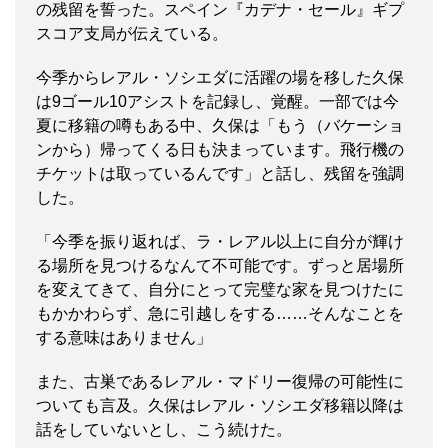
の残留を誓った。スペイン『カデナ・セール』ギプ
スコア支局が伝えている。
今季からレアル・ソシエダに活躍の場を移した久保
は9ゴール10アシストを記録し、覚醒。一部では今
夏に移籍の噂もある中、久保は「もう（バケーショ
ンから）帰ってくる日も決まっています。飛行機の
チケットは取っているんです」と話し、残留を強調
した。
「今季を振り返れば、ラ・レアル以上に自分が輝け
る場所を見つけるなんて不可能です。ずっと居場所
を変えてきて、自分にとって完璧な家を見つけたに
もかかわらず、急に引越しをする……そんなことを
する意味はありません」
また、古巣であるレアル・マドリー復帰の可能性に
ついても言及。久保はレアル・ソシエダ移籍以降は
話をしていないとし、こう続けた。