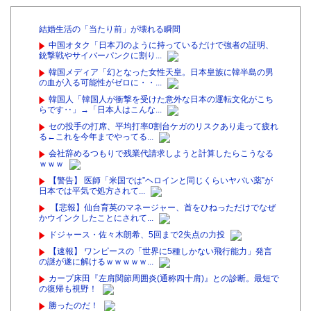
結婚生活の「当たり前」が壊れる瞬間
中国オタク「日本刀のように持っているだけで強者の証明、
銃撃戦やサイバーパンクに割り...
韓国メディア「幻となった女性天皇。日本皇族に韓半島の男
の血が入る可能性がゼロに・・...
韓国人「韓国人が衝撃を受けた意外な日本の運転文化がこち
らです‥」→「日本人はこんな...
セの投手の打席、平均打率0割台ケガのリスクあり走って疲れ
る←これを今年までやってる...
会社辞めるつもりで残業代請求しようと計算したらこうなる
ｗｗｗ
【警告】 医師「米国では”ヘロインと同じくらいヤバい薬”が
日本では平気で処方されて...
【悲報】仙台育英のマネージャー、首をひねっただけでなぜ
かウインクしたことにされて...
ドジャース・佐々木朗希、5回まで2失点の力投
【速報】 ワンピースの「世界に5種しかない飛行能力」発言
の謎が遂に解けるｗｗｗｗｗ...
カープ床田『左肩関節周囲炎(通称四十肩)』との診断。最短で
の復帰も視野！
勝ったのだ！