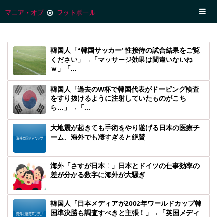
韓国人「“韓国サッカー”性接待の試合結果をご覧
ください」→「マッサージ効果は間違いないね
ｗ」「...
韓国人「過去のW杯で韓国代表がドーピング検査
をすり抜けるように注射していたものがこち
ら…」→「...
大地震が起きても手術をやり遂げる日本の医療チ
ーム、海外でも凄すぎると絶賛
海外「さすが日本！」日本とドイツの仕事効率の
差が分かる数字に海外が大騒ぎ
韓国人「日本メディアが2002年ワールドカップ韓
国準決勝も調査すべきと主張！」→「英国メディ