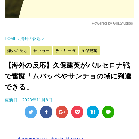
Powered by 
GliaStudios
M
HOME
>
海外の反応
>
u
t
海外の反応
サッカー
ラ・リーガ
久保建英
e
【海外の反応】久保建英がバルセロナ戦
で奮闘「ムバッペやサンチョの域に到達
できる」
更新日：
2023年11月8日
B!