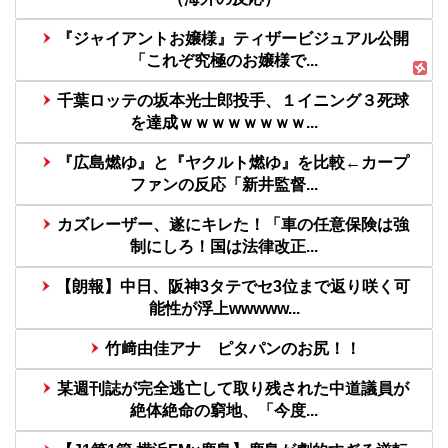
『ジャイアントお嬢様』ティザービジュアル公開
「これぞ究極のお嬢様で...
千葉ロッテの坂本光士郎投手、１イニング３死球
を達成ｗｗｗｗｗｗｗｗ...
『広島燃ゆ』と『ヤクルト燃ゆ』を比較←カープ
ファンの反応「新井監督...
カズレーザー、遂にキレた！「車の任意保険は強
制にしろ！国は法律改正...
【朗報】中日、阪神3タテでセ3位まで返り咲く可
能性が浮上wwwww...
竹﨑由佳アナ ピタパンのお尻！！
某週刊誌が完全逃亡して取り残された中道議員が
絶体絶命の窮地、「今度...