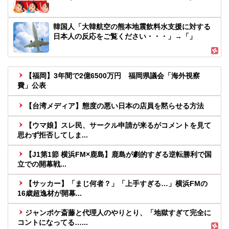
韓国人「大韓航空の熊本地震飲料水支援に対する
日本人の反応をご覧ください・・・」→「」
【福岡】3年間で2億6500万円 福岡県議会「海外視察
費」公表
【台湾メディア】態度の悪い日本の店員を黙らせる方法
【ウマ娘】スレ民、サークル申請が来るがコメントを見て
思わず拒否してしま...
【J1第1節 横浜FM×鹿島】鹿島が劇的すぎる逆転勝利で国
立での開幕戦...
【サッカー】「まじ何者？」「上手すぎる…」横浜FMの
16歳超逸材が開幕...
ジャンポケ斎藤と代理人のやりとり、「地獄すぎて完全に
コントになってる…...