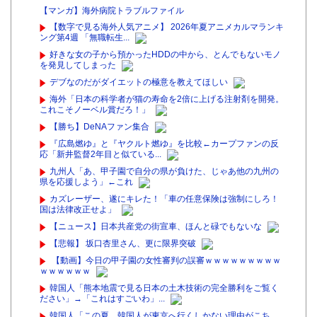
【マンガ】海外病院トラブルファイル
【数字で見る海外人気アニメ】 2026年夏アニメカルマランキ
ング第4週 「無職転生...
好きな女の子から預かったHDDの中から、とんでもないモノ
を発見してしまった
デブなのだがダイエットの極意を教えてほしい
海外「日本の科学者が猫の寿命を2倍に上げる注射剤を開発。
これこそノーベル賞だろ！」
【勝ち】DeNAファン集合
『広島燃ゆ』と『ヤクルト燃ゆ』を比較←カープファンの反
応「新井監督2年目と似ている...
九州人「あ、甲子園で自分の県が負けた、じゃあ他の九州の
県を応援しよう」←これ
カズレーザー、遂にキレた！「車の任意保険は強制にしろ！
国は法律改正せよ」
【ニュース】日本共産党の街宣車、ほんと碌でもないな
【悲報】 坂口杏里さん、更に限界突破
【動画】今日の甲子園の女性審判の誤審ｗｗｗｗｗｗｗｗｗ
ｗｗｗｗｗｗ
韓国人「熊本地震で見る日本の土木技術の完全勝利をご覧く
ださい」→「これはすごいわ」...
韓国人「この夏、韓国人が東京へ行くしかない理由がこち