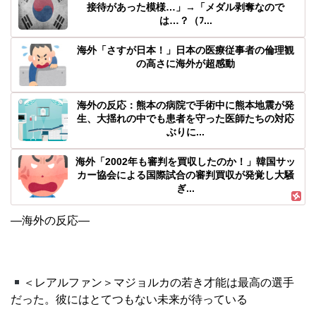
接待があった模様…」→「メダル剥奪なので
は…？（ﾌ...
海外「さすが日本！」日本の医療従事者の倫理観
の高さに海外が超感動
海外の反応：熊本の病院で手術中に熊本地震が発
生、大揺れの中でも患者を守った医師たちの対応
ぶりに...
海外「2002年も審判を買収したのか！」韓国サッ
カー協会による国際試合の審判買収が発覚し大騒
ぎ...
―海外の反応―
＜レアルファン＞マジョルカの若き才能は最高の選手
だった。彼にはとてつもない未来が待っている