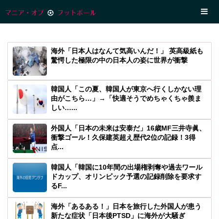
海外「日本人はなんて気高いんだ！」 英高級紙も
驚愕した極限の中の日本人の姿に世界が衝撃
韓国人「この夏、韓国人が東京へ行くしかない理
由がこちら…」→「快適そうでめちゃくちゃ羨ま
しい…...
外国人「日本の未来は安泰だ」16歳MF三井寺眞、
衝撃ゴール！久保建英超え歴代2位の記録！3得
点...
韓国人「韓国に10年間の出場権剥奪や過去ワール
ドカップ、オリンピック予選の記録削除を要求す
るF...
海外「あるある！」日本を旅行した外国人が患う
新たな症状「日本後PTSD」に海外が大騒ぎ