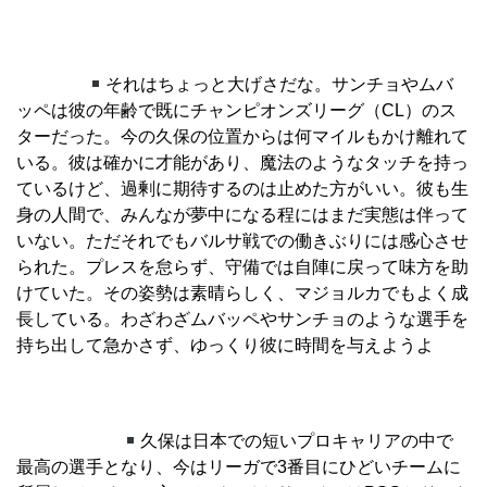
それはちょっと大げさだな。サンチョやムバ
ッペは彼の年齢で既にチャンピオンズリーグ（CL）のス
ターだった。今の久保の位置からは何マイルもかけ離れて
いる。彼は確かに才能があり、魔法のようなタッチを持っ
ているけど、過剰に期待するのは止めた方がいい。彼も生
身の人間で、みんなが夢中になる程にはまだ実態は伴って
いない。ただそれでもバルサ戦での働きぶりには感心させ
られた。プレスを怠らず、守備では自陣に戻って味方を助
けていた。その姿勢は素晴らしく、マジョルカでもよく成
長している。わざわざムバッペやサンチョのような選手を
持ち出して急かさず、ゆっくり彼に時間を与えようよ
久保は日本での短いプロキャリアの中で
最高の選手となり、今はリーガで3番目にひどいチームに