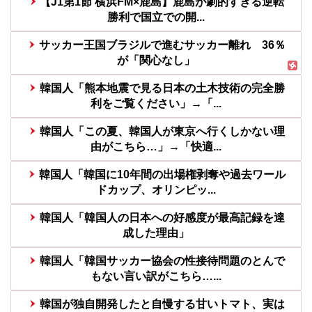
【J1第1節 横浜FM×鹿島】鹿島が劇的すぎる逆転
勝利で国立での開...
サッカー王国ブラジルで進むサッカー離れ 36％
が「関心なし」
韓国人「熊本地震で見る日本の土木技術の完全勝
利をご覧ください」→「...
韓国人「この夏、韓国人が東京へ行くしかない理
由がこちら…」→「快適...
韓国人「韓国に10年間の出場権剥奪や過去ワール
ドカップ、オリンピッ...
韓国人「韓国人の日本への好感度が最高記録を達
成した理由」
韓国人「韓国サッカー協会の性接待問題のとんで
もない言い訳がこちら…...
韓国が独自開発したと自慢する甘いトマト、実は