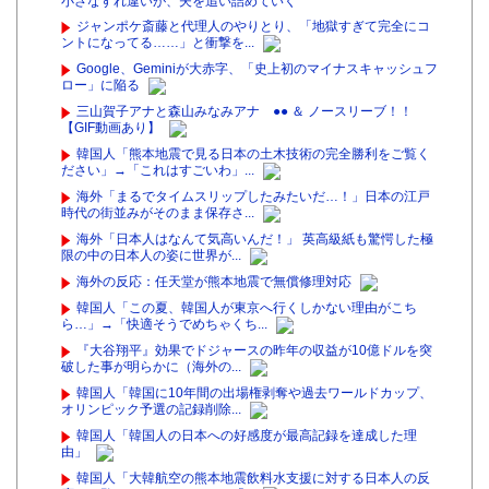
小さなすれ違いが、夫を追い詰めていく
ジャンポケ斎藤と代理人のやりとり、「地獄すぎて完全にコ
ントになってる……」と衝撃を...
Google、Geminiが大赤字、「史上初のマイナスキャッシュフ
ロー」に陥る
三山賀子アナと森山みなみアナ ●● ＆ ノースリーブ！！
【GIF動画あり】
韓国人「熊本地震で見る日本の土木技術の完全勝利をご覧く
ださい」→「これはすごいわ」...
海外「まるでタイムスリップしたみたいだ…！」日本の江戸
時代の街並みがそのまま保存さ...
海外「日本人はなんて気高いんだ！」 英高級紙も驚愕した極
限の中の日本人の姿に世界が...
海外の反応：任天堂が熊本地震で無償修理対応
韓国人「この夏、韓国人が東京へ行くしかない理由がこち
ら…」→「快適そうでめちゃくち...
『大谷翔平』効果でドジャースの昨年の収益が10億ドルを突
破した事が明らかに（海外の...
韓国人「韓国に10年間の出場権剥奪や過去ワールドカップ、
オリンピック予選の記録削除...
韓国人「韓国人の日本への好感度が最高記録を達成した理
由」
韓国人「大韓航空の熊本地震飲料水支援に対する日本人の反