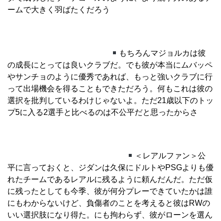
ームで大きく羽ばたくだろう
もちろんマジョルカは彼
の成長にとっては良いクラブだ。でも彼が本当にムバッペ
やサンチョのように優秀であれば、もっと強いクラブに行
って出場機会を得ることもできただろう。何もこれは彼の
選択を批判しているわけじゃないよ。ただ21歳以下のトッ
プ5に入る2選手と比べるのは不公平だと思ったからさ
＜レアルファン＞公
平に言っておくと、ジダンは久保にドルトやPSGよりも優
れたチームであるレアルに残るように頼んだんだ。ただ仮
に残ったとしても今季、彼が何分プレーできていたかは誰
にもわからないけど、負傷者のことを考えると彼はRWの
いい選択肢になり得た。にも拘わらず、彼がローンを選ん