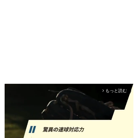
もっと読む
arrow_forward_ios