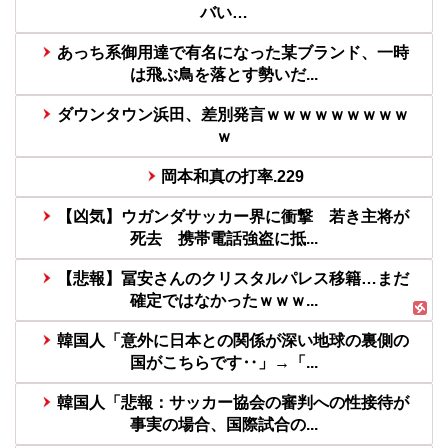
バい…
あっち系御用達で有名になった某ブランド、一時
は飛ぶ鳥を落とす勢いだ...
ダウンタウン浜田、差別発言ｗｗｗｗｗｗｗｗｗ
ｗ
岡本和真の打率.229
【凶気】ウガンダサッカー界に衝撃 若き主将が
死去 携帯電話強盗に抵...
【悲報】冨安さんのクリスタルパレス移籍…まだ
確定ではなかったｗｗｗ...
韓国人「意外に日本との関係が深い地球の裏側の
国がこちらです‥」→「...
韓国人「悲報：サッカー協会の審判への性接待が
事実の場合、国際試合の...