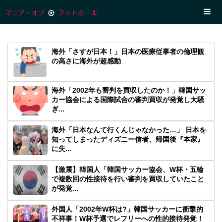
海外「さすが日本！」日本の医療従事者の倫理観
の高さに海外が超感動
海外「2002年も審判を買収したのか！」韓国サッ
カー協会による国際試合の審判買収が発覚し大騒
ぎ...
海外「日本なんて行くんじゃなかった…」 日本を
知ってしまったディズニー信者、帰国後『本家』
に失...
【激震】韓国人「韓国サッカー協会、W杯・五輪
で複数回の性接待を行い審判を買収していたこと
が発覚...
外国人「2002年W杯は?」韓国サッカーに衝撃的
不祥事！W杯予選でレフリーへの性的接待発覚！