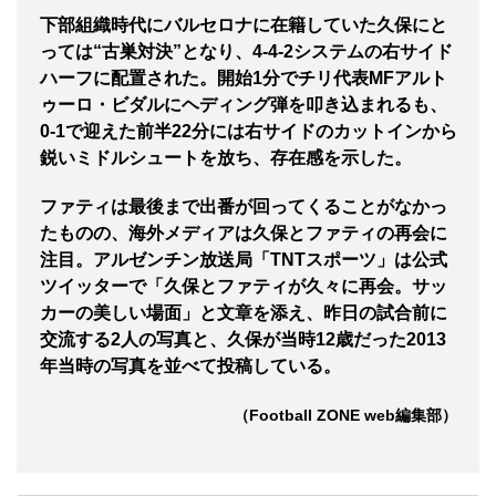
下部組織時代にバルセロナに在籍していた久保にと
っては“古巣対決”となり、4-4-2システムの右サイド
ハーフに配置された。開始1分でチリ代表MFアルト
ゥーロ・ビダルにヘディング弾を叩き込まれるも、
0-1で迎えた前半22分には右サイドのカットインから
鋭いミドルシュートを放ち、存在感を示した。
ファティは最後まで出番が回ってくることがなかっ
たものの、海外メディアは久保とファティの再会に
注目。アルゼンチン放送局「TNTスポーツ」は公式
ツイッターで「久保とファティが久々に再会。サッ
カーの美しい場面」と文章を添え、昨日の試合前に
交流する2人の写真と、久保が当時12歳だった2013
年当時の写真を並べて投稿している。
（Football ZONE web編集部）