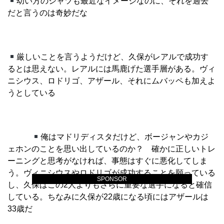
幼い方のシャツも最近なイメージなのに、それを過去
だと言うのは奇妙だな
厳しいことを言うようだけど、久保がレアルで成功す
るとは思えない。レアルには馬鹿げた選手層がある。ヴィ
ニシウス、ロドリゴ、アザール、それにムバッペも加えよ
うとしている
俺はマドリディスタだけど、ボージャンやカジ
ェホンのことを思い出しているのか？ 確かに正しいトレ
ーニングと思考がなければ、事態はすぐに悪化してしま
う。ヴィニシウスやロドリゴが成功することを願っている
SPONSOR
し、久保はこの2人よりもさらに重要な選手になると確信
している。ちなみに久保が22歳になる頃にはアザールは
33歳だ