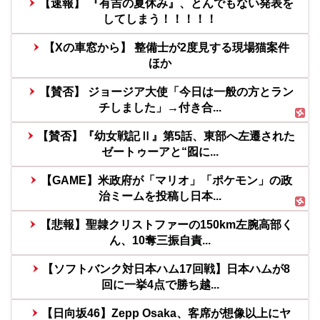
【速報】 『有吉の夏休み』、とんでもない発表を
してしまう！！！！！
【Xの車窓から】 整備士が2度見する現場猫案件
ほか
【賛否】 ジョージア大使「今日は一般の方とラン
チしました」→付き合...
【賛否】『幼女戦記Ⅱ』第5話、東部へ左遷された
ゼートゥーアと“囮に...
【GAME】米政府が「マリオ」「ポケモン」の政
治ミームを投稿し日本...
【悲報】聖隷クリストファーの150km左腕高部く
ん、10奪三振自責...
【ソフトバンク対日本ハム17回戦】日本ハムが8
回に一挙4点で勝ち越...
【日向坂46】Zepp Osaka、客席が想像以上にヤ