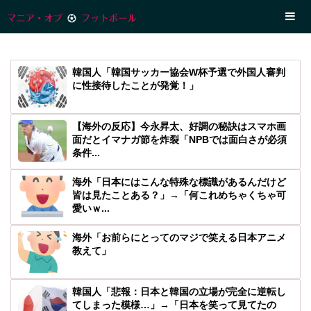
韓国人「韓国サッカー協会W杯予選で外国人審判
に性接待したことが発覚！」
【海外の反応】今永昇太、好調の秘訣はスマホ画
面だとイマナガ節を炸裂「NPBでは面白さが必須
条件...
海外「日本にはこんな特殊な標識があるんだけど
皆は見たことある？」→「何これめちゃくちゃ可
愛いｗ...
海外「お前らにとってのマジで笑える日本アニメ
教えて」
韓国人「悲報：日本と韓国の立場が完全に逆転し
てしまった模様…」→「日本を笑って見てたの