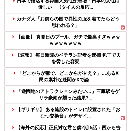
日本で婚活する韓国人男性が急増「日本の女性は
優しい」【タイ人の反応...
カナダ人「お前らの国で異性の服を着てたらどう
思われる？」
【画像】 真夏日のプール、ガチで最高すぎｗｗｗ
ｗｗｗｗｗｗｗ
【速報】 毎日新聞のベテラン記者を逮捕 包丁で夫
を脅した容疑
「どこからが鬱で、どこからが甘え？」…あるX
民の素朴な疑問がXで論...
「遊園地のアトラクションみたい…」三鷹駅をゲ
リラ豪雨が襲った結果?...
【ギリギリ】 ある施設のトイレに設置された「お
むつ交換台」がデザイ...
【海外の反応】正反対な君と僕2期 5話：西から告