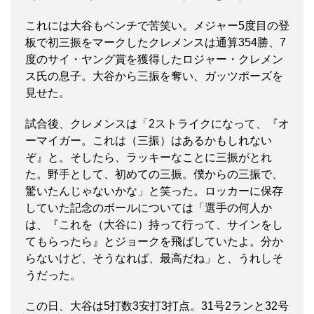
これには大谷もベンチで苦笑い。メジャー5度目の登
板で初三振をマークしたクレメンスは通算354勝、7
度のサイ・ヤング賞を獲得したロジャー・クレメン
ス氏の息子。大谷から三振を奪い、ガッツポーズを
見せた。
試合後、クレメンスは「2ストライクになって、『オ
ーマイガー。これは（三振）はあるかもしれない
ぞ』と。そしたら、ラッキーなことに三振がとれ
た。野手として、初めての三振。僕からの三振で、
驚いたんじゃないかな」と笑った。ロッカーに保存
していた記念のボールについては「選手の何人か
は、『これを（大谷に）持って行って、サインをし
てもらったら』とジョークを飛ばしていたよ。分か
らないけど、そうなれば、最高だね」と、うれしそ
うだった。
この日、大谷は5打数3安打3打点。31号2ランと32号