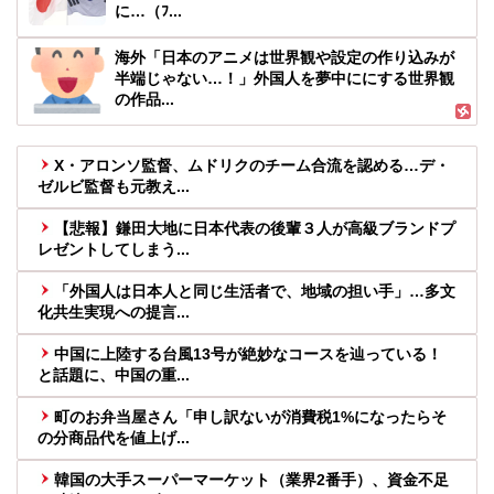
に…（ﾌ...
海外「日本のアニメは世界観や設定の作り込みが
半端じゃない…！」外国人を夢中ににする世界観
の作品...
X・アロンソ監督、ムドリクのチーム合流を認める…デ・
ゼルビ監督も元教え...
【悲報】鎌田大地に日本代表の後輩３人が高級ブランドプ
レゼントしてしまう...
「外国人は日本人と同じ生活者で、地域の担い手」…多文
化共生実現への提言...
中国に上陸する台風13号が絶妙なコースを辿っている！
と話題に、中国の重...
町のお弁当屋さん「申し訳ないが消費税1%になったらそ
の分商品代を値上げ...
韓国の大手スーパーマーケット（業界2番手）、資金不足