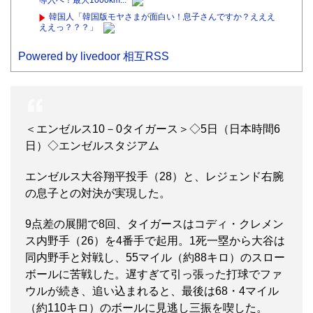
導入へ！最大1000km...
韓国人「韓国版モヤさまが面白い！息子さんですか？えええ
ええっ？？？」
Powered by livedoor 相互RSS
＜エンゼルス10－0タイガース＞◇5日（日本時間6
日）◇エンゼルスタジアム
エンゼルス大谷翔平投手（28）と、レジェンド右腕
の息子との対決が実現した。
9点差の展開で8回、タイガースはコディ・クレメン
ス内野手（26）を4番手で起用。1死一塁から大谷は
同内野手と対戦し、55マイル（約88キロ）のスロー
ボールに苦戦した。遅すぎて引っ張った打球でファ
ウルが続き、追い込まれると、最後は68・4マイル
（約110キロ）のボールに見逃し三振を喫した。