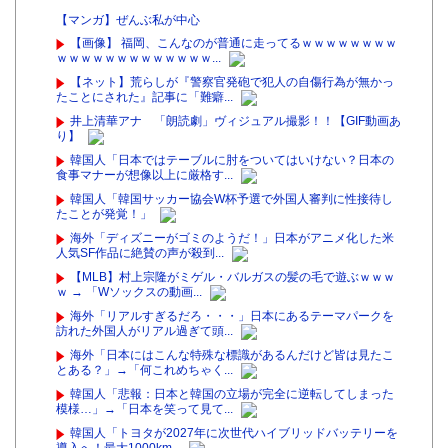
【マンガ】ぜんぶ私が中心
【画像】 福岡、こんなのが普通に走ってるｗｗｗｗｗｗｗｗ
ｗｗｗｗｗｗｗｗｗｗｗｗｗ...
【ネット】荒らしが『警察官発砲で犯人の自傷行為が無かっ
たことにされた』記事に「難癖...
井上清華アナ 「朗読劇」ヴィジュアル撮影！！【GIF動画あ
り】
韓国人「日本ではテーブルに肘をついてはいけない？日本の
食事マナーが想像以上に厳格す...
韓国人「韓国サッカー協会W杯予選で外国人審判に性接待し
たことが発覚！」
海外「ディズニーがゴミのようだ！」日本がアニメ化した米
人気SF作品に絶賛の声が殺到...
【MLB】村上宗隆がミゲル・バルガスの髪の毛で遊ぶｗｗｗ
ｗ → 「Wソックスの動画...
海外「リアルすぎるだろ・・・」日本にあるテーマパークを
訪れた外国人がリアル過ぎて頭...
海外「日本にはこんな特殊な標識があるんだけど皆は見たこ
とある？」→「何これめちゃく...
韓国人「悲報：日本と韓国の立場が完全に逆転してしまった
模様…」→「日本を笑って見て...
韓国人「トヨタが2027年に次世代ハイブリッドバッテリーを