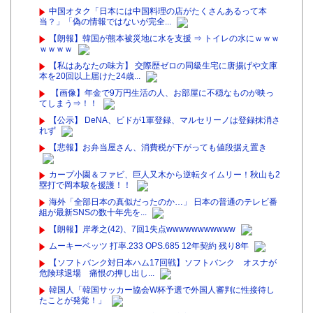
中国オタク「日本には中国料理の店がたくさんあるって本
当？」「偽の情報ではないが完全...
【朗報】韓国が熊本被災地に水を支援 ⇒ トイレの水にｗｗｗ
ｗｗｗｗ
【私はあなたの味方】 交際歴ゼロの同級生宅に唐揚げや文庫
本を20回以上届けた24歳...
【画像】年金で9万円生活の人、お部屋に不穏なものが映っ
てしまう⇒！！
【公示】 DeNA、ビドが1軍登録、マルセリーノは登録抹消さ
れず
【悲報】お弁当屋さん、消費税が下がっても値段据え置き
カープ小園＆ファビ、巨人又木から逆転タイムリー！秋山も2
塁打で岡本駿を援護！！
海外「全部日本の真似だったのか…」 日本の普通のテレビ番
組が最新SNSの数十年先を...
【朗報】岸孝之(42)、7回1失点wwwwwwwwwww
ムーキーベッツ 打率.233 OPS.685 12年契約 残り8年
【ソフトバンク対日本ハム17回戦】ソフトバンク オスナが
危険球退場 痛恨の押し出し...
韓国人「韓国サッカー協会W杯予選で外国人審判に性接待し
たことが発覚！」