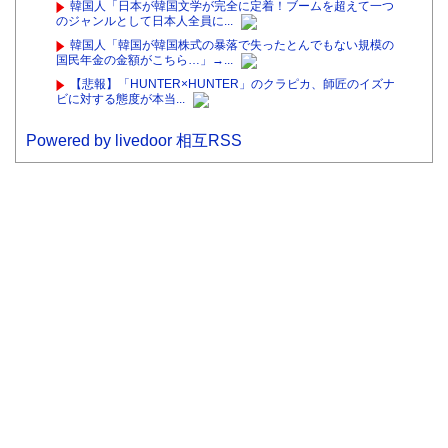
韓国人「日本が韓国文学が完全に定着！ブームを超えて一つ
のジャンルとして日本人全員に...
韓国人「韓国が韓国株式の暴落で失ったとんでもない規模の
国民年金の金額がこちら…」→...
【悲報】「HUNTER×HUNTER」のクラピカ、師匠のイズナ
ビに対する態度が本当...
Powered by livedoor 相互RSS