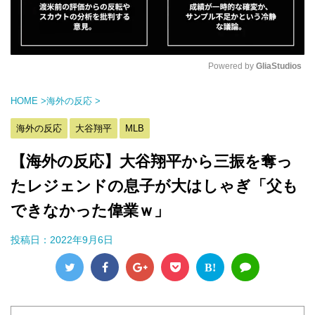
Powered by 
GliaStudios
M
HOME
>
海外の反応
>
u
t
海外の反応
大谷翔平
MLB
e
【海外の反応】大谷翔平から三振を奪っ
たレジェンドの息子が大はしゃぎ「父も
できなかった偉業ｗ」
投稿日：
2022年9月6日
B!