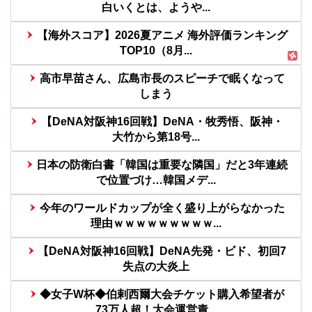
白いくとは、ようや...
【海外スコア】2026夏アニメ 海外評価ランキング
TOP10（8月...
高市早苗さん、広島市長のスピーチで眠くなって
しまう
【DeNA対阪神16回戦】DeNA・牧秀悟、阪神・
大竹から第18号...
日本の防衛白書「韓国は重要な隣国」だと3年連続
で位置づけ…韓国メデ...
今年のワールドカップが全く盛り上がらなかった
理由ｗｗｗｗｗｗｗｗｗ...
【DeNA対阪神16回戦】DeNA先発・ビド、初回7
失点の大炎上
◆女子W杯◆伯剌西爾大会チケット購入希望者が
73万人超！大会運営責...