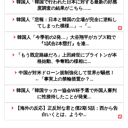
韓国人「韓国で行われた日本に対する最新の好感
度調査の結果がこちら…...
韓国人「悲報：日本と韓国の立場が完全に逆転し
てしまった模様…」→「...
韓国人「今季初の2発…」大谷翔平がカブス戦で
『1試合2本塁打』を達...
「もう既定路線だろ」上田綺世にブライトンが本
格始動、争奪戦の様相に...
中国が対米ドローン規制強化して世界が騒然！
←「事実上の禁輸措置か？...
韓国人「韓国サッカー協会W杯予選で外国人審判
に性接待したことが発覚...
【海外の反応】正反対な君と僕2期 5話：西から告
白いくとは、ようや...