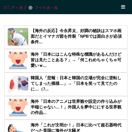
【海外の反応】今永昇太、好調の秘訣はスマホ画
面だとイマナガ節を炸裂「NPBでは面白さが必須
条件...
海外「日本にはこんな特殊な標識があるんだけど
皆は見たことある？」→「何これめちゃくちゃ可
愛いｗ...
韓国人「悲報：日本と韓国の立場が完全に逆転し
てしまった模様…」→「日本を笑って見てたの
に…（ﾌ...
海外「日本のアニメは世界観や設定の作り込みが
半端じゃない…！」外国人を夢中ににする世界観
の作品...
海外「これが文明か！」日本に比べて超石器時代
だった英国に海外が大騒ぎ