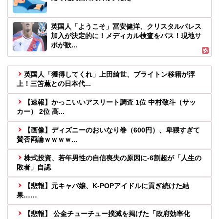
英国人「ようこそ」冨安健洋、クリスタルパレス
加入が決定的に！メディカル検査をパス！現地サ
ポが歓...
英国人「獲得してくれ」上田綺世、ブライトン移籍が浮
上！三笘薫との日本代...
【速報】かっこいいアスリート調査 1位 中村敬斗（サッ
カー） 2位 高...
【画像】ディズニーのおいなり巻（600円）、卑猥すぎて
賛否両論ｗｗｗｗ...
株式投資、若年男性の自信喪失の原因に-6割超が「人生の
敗者」自認
【悲報】元キャバ嬢、K-POPアイドルに貢ぎ続けた結
果……
【悲報】 公金チューチュー撲滅を掲げた「政府効率化