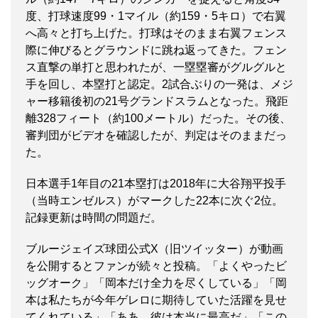
度、打球速度99・1マイル（約159・5キロ）で右翼
へ高々と打ち上げた。打球はそのまま右翼フェンス
際に伸びるとグラウンドに跳ね返ってきた。フェン
ス直撃の単打と思われたが、一塁塁審がグルグルと
手を回し、本塁打と認定。2試合ぶりの一発は、メジ
ャー移籍後初の21号グランドスラムとなった。飛距
離328フィート（約100メートル）だった。その後、
審判団がビデオを確認したが、判定はそのままだっ
た。
日本選手1年目の21本塁打は2018年に大谷翔平投手
（当時エンゼルス）がマークした22本に次ぐ2位。
記録更新は時間の問題だ。
ブルージェイズ球団公式X（旧ツイッター）が動画
を公開するとファンが続々と投稿。「よくやったビ
ッグオーク」「岡本だけ全力を尽くしている」「岡
本は私たちが今年ゲレロに期待していた活躍を見せ
てくれている」「ああ、彼は本当に最高だ」「この