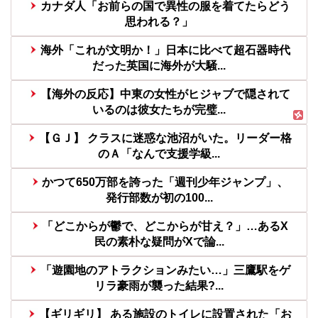
カナダ人「お前らの国で異性の服を着てたらどう
思われる？」
海外「これが文明か！」日本に比べて超石器時代
だった英国に海外が大騒...
【海外の反応】中東の女性がヒジャブで隠されて
いるのは彼女たちが完璧...
【ＧＪ】 クラスに迷惑な池沼がいた。リーダー格
のＡ「なんで支援学級...
かつて650万部を誇った「週刊少年ジャンプ」、
発行部数が初の100...
「どこからが鬱で、どこからが甘え？」…あるX
民の素朴な疑問がXで論...
「遊園地のアトラクションみたい…」三鷹駅をゲ
リラ豪雨が襲った結果?...
【ギリギリ】 ある施設のトイレに設置された「お