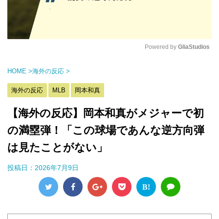
Powered by 
GliaStudios
M
HOME
>
海外の反応
>
u
t
海外の反応
MLB
岡本和真
e
【海外の反応】岡本和真がメジャーで初
の満塁弾！「この球場であんな逆方向弾
は見たことがない」
投稿日：
2026年7月9日
B!