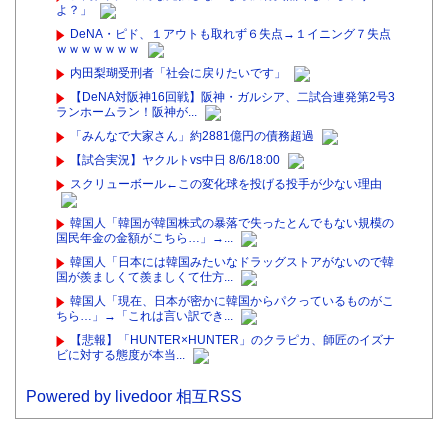
よ？」
DeNA・ピド、１アウトも取れず６失点→１イニング７失点
ｗｗｗｗｗｗｗ
内田梨瑚受刑者「社会に戻りたいです」
【DeNA対阪神16回戦】阪神・ガルシア、二試合連発第2号3
ランホームラン！阪神が...
「みんなで大家さん」約2881億円の債務超過
【試合実況】ヤクルトvs中日 8/6/18:00
スクリューボール←この変化球を投げる投手が少ない理由
韓国人「韓国が韓国株式の暴落で失ったとんでもない規模の
国民年金の金額がこちら…」→...
韓国人「日本には韓国みたいなドラッグストアがないので韓
国が羨ましくて羨ましくて仕方...
韓国人「現在、日本が密かに韓国からパクっているものがこ
ちら…」→「これは言い訳でき...
【悲報】「HUNTER×HUNTER」のクラピカ、師匠のイズナ
ビに対する態度が本当...
Powered by livedoor 相互RSS