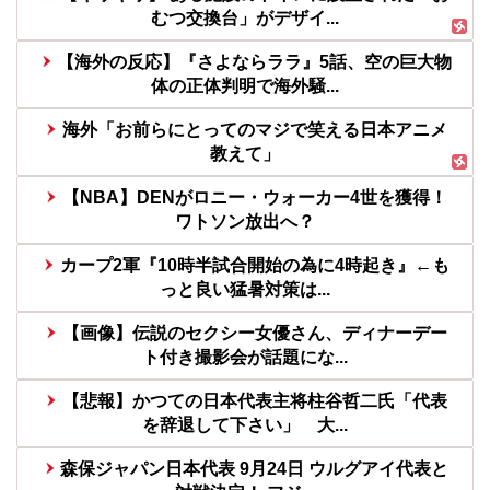
むつ交換台」がデザイ...
【海外の反応】『さよならララ』5話、空の巨大物
体の正体判明で海外騒...
海外「お前らにとってのマジで笑える日本アニメ
教えて」
【NBA】DENがロニー・ウォーカー4世を獲得！
ワトソン放出へ？
カープ2軍『10時半試合開始の為に4時起き』←も
っと良い猛暑対策は...
【画像】伝説のセクシー女優さん、ディナーデー
ト付き撮影会が話題にな...
【悲報】かつての日本代表主将柱谷哲二氏「代表
を辞退して下さい」 大...
森保ジャパン日本代表 9月24日 ウルグアイ代表と