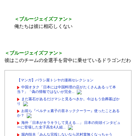
＜ブルージェイズファン＞
俺たちは彼に相応しくない
＜ブルージェイズファン＞
彼はこのチームの全選手を背中に乗せているドラゴンだわ
【マンガ】バラシ屋トシヤの漫画セレクション
中国オタク「日本には中国料理の店がたくさんあるって本
当？」「偽の情報ではないが完全...
まだ墓石があるだけマシと見るべきか。今はもう合葬墓ばか
り
お前ら『ペルチェ素子の首ネッククーラー』使ったことある
か？
海外「日本がキラキラして見える…」 日本の街頭インタビュ
ーに登場した女子高生4人組...
堀内恒夫「みんな完投しないなら沢村賞無くなっちゃう