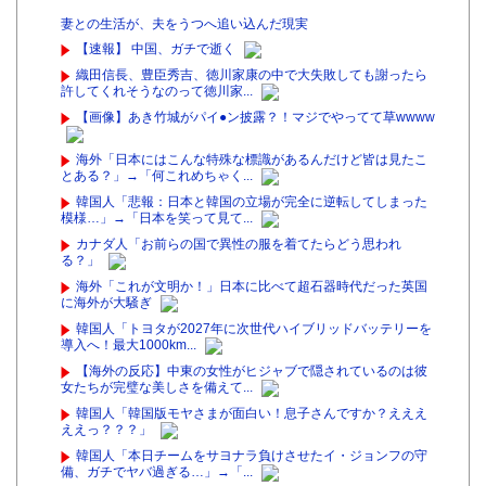
妻との生活が、夫をうつへ追い込んだ現実
【速報】 中国、ガチで逝く
織田信長、豊臣秀吉、徳川家康の中で大失敗しても謝ったら
許してくれそうなのって徳川家...
【画像】あき竹城がパイ●ン披露？！マジでやってて草wwww
海外「日本にはこんな特殊な標識があるんだけど皆は見たこ
とある？」→「何これめちゃく...
韓国人「悲報：日本と韓国の立場が完全に逆転してしまった
模様…」→「日本を笑って見て...
カナダ人「お前らの国で異性の服を着てたらどう思われ
る？」
海外「これが文明か！」日本に比べて超石器時代だった英国
に海外が大騒ぎ
韓国人「トヨタが2027年に次世代ハイブリッドバッテリーを
導入へ！最大1000km...
【海外の反応】中東の女性がヒジャブで隠されているのは彼
女たちが完璧な美しさを備えて...
韓国人「韓国版モヤさまが面白い！息子さんですか？えええ
ええっ？？？」
韓国人「本日チームをサヨナラ負けさせたイ・ジョンフの守
備、ガチでヤバ過ぎる…」→「...