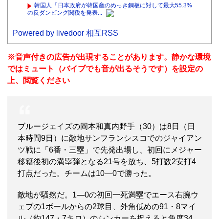
韓国人「日本政府が韓国産のめっき鋼板に対して最大55.3%
の反ダンピング関税を発表...
Powered by livedoor 相互RSS
※音声付きの広告が出現することがあります。静かな環境
ではミュート（バイブでも音が出るそうです）を設定の
上、閲覧ください
ブルージェイズの岡本和真内野手（30）は8日（日
本時間9日）に敵地サンフランシスコでのジャイアン
ツ戦に「6番・三塁」で先発出場し、初回にメジャー
移籍後初の満塁弾となる21号を放ち、5打数2安打4
打点だった。チームは10―0で勝った。
敵地が騒然だ。1―0の初回一死満塁でエース右腕ウ
ェブの1ボールからの2球目、外角低めの91・8マイ
ル（約147・7キロ）のシンカーを捉えると角度34