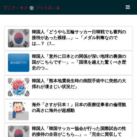
韓国人「どうやら五輪サッカー日韓戦でも審判の
接待があった模様…」→「メダル剥奪なので
は…？（ﾌ...
韓国人「意外に日本との関係が深い地球の裏側の
国がこちらです‥」→「国境を越えた驚くべき歴
史のつ...
韓国人「熊本地震発生時の病院手術中に突然の大
揺れが凄まじい状況だ」
海外「さすが日本！」日本の医療従事者の倫理観
の高さに海外が超感動
韓国人「韓国サッカー協会が行った国際試合の性
的接待の全容がこちら…」→「完全に買収して