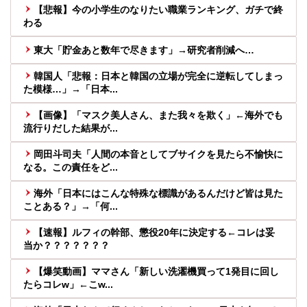
【悲報】今の小学生のなりたい職業ランキング、ガチで終
わる
東大「貯金あと数年で尽きます」→研究者削減へ…
韓国人「悲報：日本と韓国の立場が完全に逆転してしまっ
た模様…」→「日本...
【画像】「マスク美人さん、また我々を欺く」←海外でも
流行りだした結果が...
岡田斗司夫「人間の本音としてブサイクを見たら不愉快に
なる。この責任をど...
海外「日本にはこんな特殊な標識があるんだけど皆は見た
ことある？」→「何...
【速報】ルフィの幹部、懲役20年に決定する←コレは妥
当か？？？？？？？
【爆笑動画】ママさん「新しい洗濯機買って1発目に回し
たらコレw」←こw...