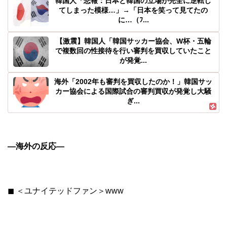
韓国人「悲報：日本と韓国の立場が完全に逆転し
てしまった模様…」→「日本を笑って見てたの
に…（ﾌ...
【激震】韓国人「韓国サッカー協会、W杯・五輪
で複数回の性接待を行い審判を買収していたこと
が発覚...
海外「2002年も審判を買収したのか！」韓国サッ
カー協会による国際試合の審判買収が発覚し大騒
ぎ...
―海外の反応―
◼︎ ＜ユナイテッドファン＞www