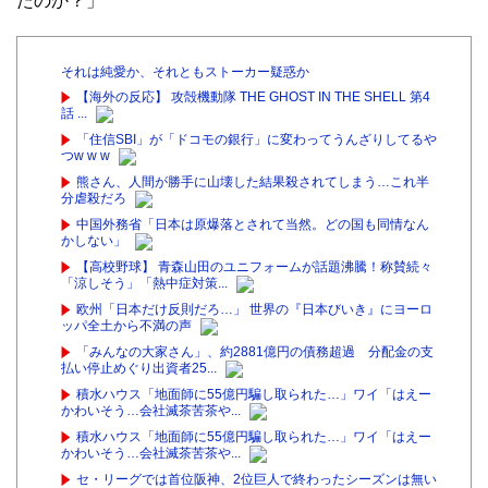
たのか？」
それは純愛か、それともストーカー疑惑か
【海外の反応】 攻殻機動隊 THE GHOST IN THE SHELL 第4
話 ...
「住信SBI」が「ドコモの銀行」に変わってうんざりしてるや
つw w w
熊さん、人間が勝手に山壊した結果殺されてしまう…これ半
分虐殺だろ
中国外務省「日本は原爆落とされて当然。どの国も同情なん
かしない」
【高校野球】 青森山田のユニフォームが話題沸騰！称賛続々
「涼しそう」「熱中症対策...
欧州「日本だけ反則だろ…」 世界の『日本びいき』にヨーロ
ッパ全土から不満の声
「みんなの大家さん」、約2881億円の債務超過 分配金の支
払い停止めぐり出資者25...
積水ハウス「地面師に55億円騙し取られた…」ワイ「はえー
かわいそう…会社滅茶苦茶や...
積水ハウス「地面師に55億円騙し取られた…」ワイ「はえー
かわいそう…会社滅茶苦茶や...
セ・リーグでは首位阪神、2位巨人で終わったシーズンは無い