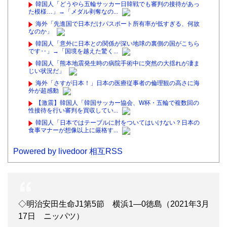
韓国人「どうやら五輪サッカー日韓戦でも審判の接待があっ
た模様…」→「メダル剥奪なの...
海外「先進国で日本だけパスポート所有率が低すぎる、何故
なのか」
韓国人「意外に日本との関係が深い地球の裏側の国がこちら
です‥」→「国境を越えた驚く...
韓国人「熊本地震発生時の病院手術中に突然の大揺れが凄ま
じい状況だ」
海外「さすが日本！」日本の医療従事者の倫理観の高さに海
外が超感動
【激震】韓国人「韓国サッカー協会、W杯・五輪で複数回の
性接待を行い審判を買収してい...
韓国人「日本ではテーブルに肘をついてはいけない？日本の
食事マナーが想像以上に厳格す...
Powered by livedoor 相互RSS
◇明治安田生命J1第5節 横浜1―0徳島（2021年3月
17日 ニッパツ）