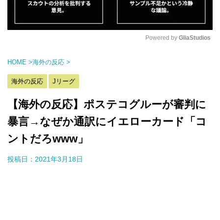
Powered by 
GliaStudios
M
HOME
>
海外の反応
>
u
t
海外の反応
Jリーグ
e
【海外の反応】ポステコグルーが審判に
暴言→なぜか通訳にイエローカード「コ
ントだろwww」
投稿日：
2021年3月18日