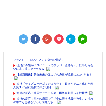
B!
ゾッとして、ほろりとする奇妙な物語。
従姉妹の娘が「ワイニートのジッジ（金持ち）」にやたら会
いに来る理由ｗｗｗｗｗ
【最新画像】朝倉未来の元カノの身体が流石にエ□すぎる！
海外「ディズニーがゴミのようだ！」日本がアニメ化した米
人気SF作品に絶賛の声が殺到...
海外の反応：韓国サッカー協会、国際審判員らを性接待
海外の反応：熊本の病院で手術中に熊本地震が発生、大揺れ
の中でも患者を守った医師たち...