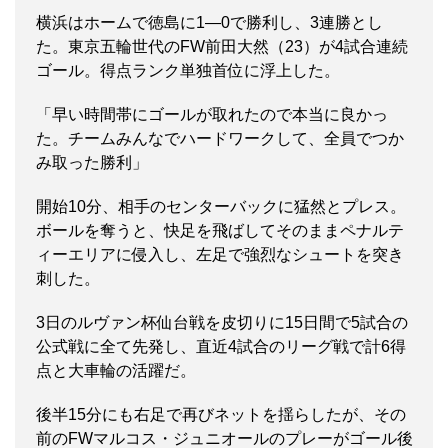
横浜はホームで徳島に1―0で勝利し、3連勝とし
た。東京五輪世代のFW前田大然（23）が4試合連続
ゴール。得点ランク単独首位に浮上した。
「早い時間帯にゴールが取れたので本当に良かっ
た。チームみんなでハードワークして、全員でつか
み取った勝利」
開始10分、相手のセンターバックに猛然とプレス。
ボールを奪うと、快足を飛ばしてそのままペナルテ
ィーエリアに侵入し、左足で強烈なシュートを突き
刺した。
3日のルヴァン杯仙台戦を皮切りに15日間で5試合の
公式戦に全て先発し、直近4試合のリーグ戦で計6得
点と大車輪の活躍だ。
後半15分にも右足で再びネットを揺らしたが、その
前のFWマルコス・ジュニオールのプレーがゴール後