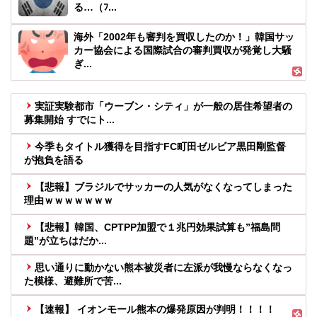
る…（ﾌ...
海外「2002年も審判を買収したのか！」韓国サッ
カー協会による国際試合の審判買収が発覚し大騒
ぎ...
実証実験都市「ウーブン・シティ」が一般の居住希望者の
募集開始 すでにト...
今季もタイトル獲得を目指すFC町田ゼルビア黒田剛監督
が抱負を語る
【悲報】ブラジルでサッカーの人気がなくなってしまった
理由ｗｗｗｗｗｗｗ
【悲報】韓国、CPTPP加盟で１兆円効果試算も”福島問
題”が立ちはだか...
思い通りに動かない熊本被災者に左派が我慢ならなくなっ
た模様、避難所で苦...
【速報】 イオンモール熊本の爆発原因が判明！！！！