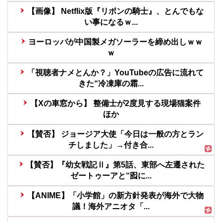
【画像】 Netflix版『リボンの騎士』、とんでもな
い事になるｗ...
ヨーロッパが中国製メガソーラーを締め出しｗｗ
ｗ
「視聴者ナメとんか？」YouTubeの広告に流れて
きた“冷凍庫の霜...
【Xの車窓から】 整備士が2度見する現場猫案件
ほか
【賛否】 ジョージア大使「今日は一般の方とラン
チしました」→付き合...
【賛否】『幼女戦記Ⅱ』第5話、東部へ左遷された
ゼートゥーアと“囮に...
【ANIME】「小学館」の新方針発表が海外で大物
議！海外アニオタ「...