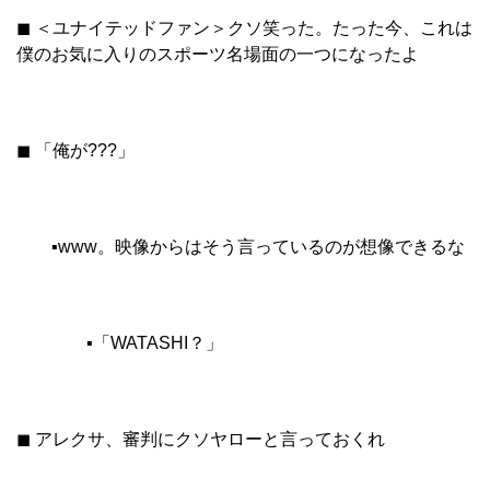
◼︎ ＜ユナイテッドファン＞クソ笑った。たった今、これは
僕のお気に入りのスポーツ名場面の一つになったよ
◼︎ 「俺が???」
▪︎www。映像からはそう言っているのが想像できるな
▪︎「WATASHI？」
◼︎ アレクサ、審判にクソヤローと言っておくれ