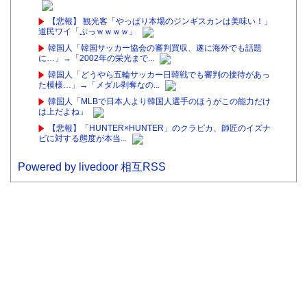
【悲報】 観光客「やっぱり本場のジンギスカンは美味い！」
道民ワイ「ぷっｗｗｗｗ」
韓国人「韓国サッカー協会の審判買収、遂に海外でも話題
に…」→「2002年の栄光まで...
韓国人「どうやら五輪サッカー日韓戦でも審判の接待があっ
た模様…」→「メダル剥奪なの...
韓国人「MLBで日本人より韓国人選手のほうがこの能力だけ
は上だよね」
【悲報】「HUNTER×HUNTER」のクラピカ、師匠のイズナ
ビに対する態度が本当...
Powered by livedoor 相互RSS