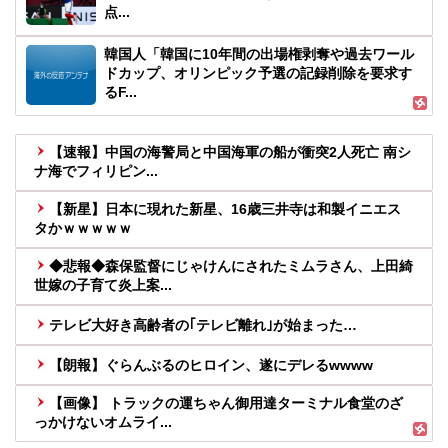
点...
韓国人「韓国に10年間の出場権剥奪や過去ワール
ドカップ、オリンピック予選の記録削除を要求す
るF...
【速報】中国の海警局と中国海軍の船が衝突2人死亡 南シ
ナ海でフィリピン...
【新星】日本に現れた新星、16歳三井寺は和製イニエス
タかｗｗｗｗｗ
◆悲報◆森保監督にじゃけんにされたミムラさん、上田綺
世嫁の子育て炎上案...
テレビ大好き高齢者の｢テレビ離れ｣が始まった…
【朗報】ぐらんぶるのヒロイン、遂にデレるwwww
【画像】 トラックの運ちゃん御用達ターミナル食堂のざ
っかけないオムライ...