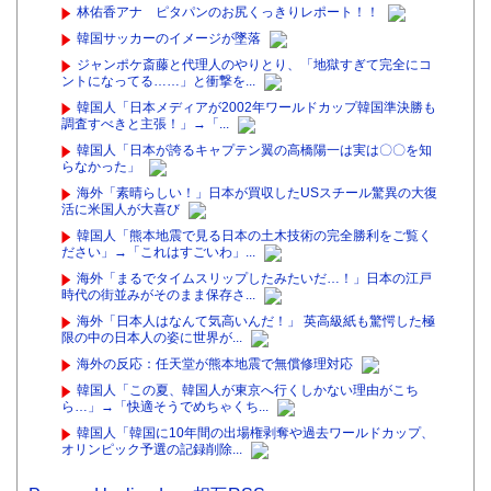
林佑香アナ ピタパンのお尻くっきりレポート！！
韓国サッカーのイメージが墜落
ジャンポケ斎藤と代理人のやりとり、「地獄すぎて完全にコ
ントになってる……」と衝撃を...
韓国人「日本メディアが2002年ワールドカップ韓国準決勝も
調査すべきと主張！」→「...
韓国人「日本が誇るキャプテン翼の高橋陽一は実は〇〇を知
らなかった」
海外「素晴らしい！」日本が買収したUSスチール驚異の大復
活に米国人が大喜び
韓国人「熊本地震で見る日本の土木技術の完全勝利をご覧く
ださい」→「これはすごいわ」...
海外「まるでタイムスリップしたみたいだ…！」日本の江戸
時代の街並みがそのまま保存さ...
海外「日本人はなんて気高いんだ！」 英高級紙も驚愕した極
限の中の日本人の姿に世界が...
海外の反応：任天堂が熊本地震で無償修理対応
韓国人「この夏、韓国人が東京へ行くしかない理由がこち
ら…」→「快適そうでめちゃくち...
韓国人「韓国に10年間の出場権剥奪や過去ワールドカップ、
オリンピック予選の記録削除...