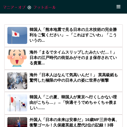
韓国人「熊本地震で見る日本の土木技術の完全勝
利をご覧ください」→「これはすごいわ」「こう
いうの...
海外「まるでタイムスリップしたみたいだ…！」
日本の江戸時代の街並みがそのまま保存されてい
る貴重...
海外「日本人はなんて気高いんだ！」 英高級紙も
驚愕した極限の中の日本人の姿に世界が衝撃
韓国人「この夏、韓国人が東京へ行くしかない理
由がこちら…」→「快適そうでめちゃくちゃ羨ま
しい…...
外国人「日本の未来は安泰だ」16歳MF三井寺眞、
衝撃ゴール！久保建英超え歴代2位の記録！3得