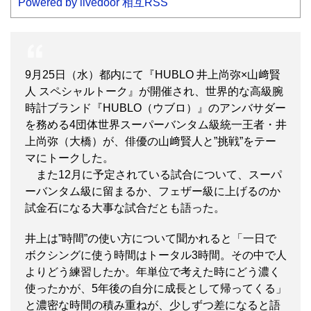
Powered by livedoor 相互RSS
9月25日（水）都内にて『HUBLO 井上尚弥×山﨑賢
人 スペシャルトーク』が開催され、世界的な高級腕
時計ブランド『HUBLO（ウブロ）』のアンバサダー
を務める4団体世界スーパーバンタム級統一王者・井
上尚弥（大橋）が、俳優の山﨑賢人と”挑戦”をテー
マにトークした。
また12月に予定されている試合について、スーパ
ーバンタム級に留まるか、フェザー級に上げるのか
試金石になる大事な試合だとも語った。
井上は”時間”の使い方について聞かれると「一日で
ボクシングに使う時間はトータル3時間。その中で人
よりどう練習したか。年単位で考えた時にどう濃く
使ったかが、5年後の自分に成長として帰ってくる」
と濃密な時間の積み重ねが、少しずつ差になると語