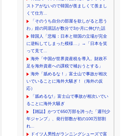
ストアがないので韓国が羨ましくて羨まし
くて仕方...
「そのうち自分の部屋を欲しがると思う
わ」姪の同居話が数分で3か月に伸びた話
韓国人「悲報：日本と韓国の立場が完全
に逆転してしまった模様…」→「日本を笑
って見て...
海外「中国が世界資産税を導入。財政不
足を海外資産への課税で補おうとする」
海外「舐めるな！」富士山で事故が相次
いでいることに海外大騒ぎ！（海外の反
応）
「舐めるな!」富士山で事故が相次いでい
ることに海外大騒ぎ
【雑誌】かつて650万部を誇った「週刊少
年ジャンプ」、発行部数が初の100万部割
れ...
ドイツ人男性がランニングシューズで富