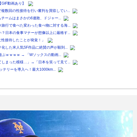
GIF動画あり】
複数回の性接待を行い審判を買収してい...
チームはまさかの6連敗、ドジャー...
旅行で食べた変わった食べ物に対する海...
？日本の食事マナーが想像以上に厳格す...
に性接待したことが発覚！」
した米人気SF作品に絶賛の声が殺到...
ｗｗｗｗ → 「Wソックスの動画...
しまった模様…」→「日本を笑って見て...
リーを導入へ！最大1000km...