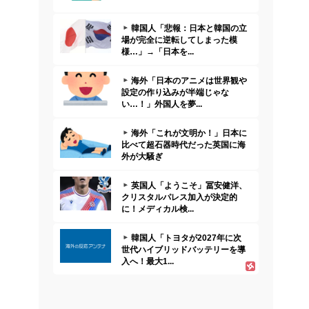
韓国人「悲報：日本と韓国の立
場が完全に逆転してしまった模
様…」→「日本を...
海外「日本のアニメは世界観や
設定の作り込みが半端じゃな
い…！」外国人を夢...
海外「これが文明か！」日本に
比べて超石器時代だった英国に海
外が大騒ぎ
英国人「ようこそ」冨安健洋、
クリスタルパレス加入が決定的
に！メディカル検...
韓国人「トヨタが2027年に次
世代ハイブリッドバッテリーを導
入へ！最大1...