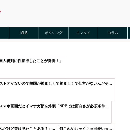
MLB
ボクシング
エンタメ
コラム
国人審判に性接待したことが発覚！」
トアがないので韓国が羨ましくて羨ましくて仕方がないんだそ...
マホ画面だとイマナガ節を炸裂「NPBでは面白さが必須条件...
だけど皆は見たことある？」→「何これめちゃくちゃ可愛いｗ...