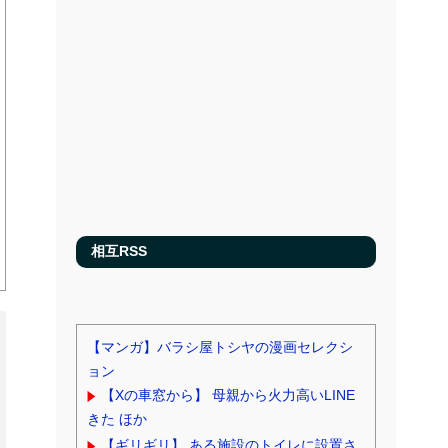
相互RSS
【マンガ】バラシ屋トシヤの漫画セレクシ
ョン
【Xの車窓から】 母親から火力高いLINE
きた ほか
【ギリギリ】 ある施設のトイレに設置さ