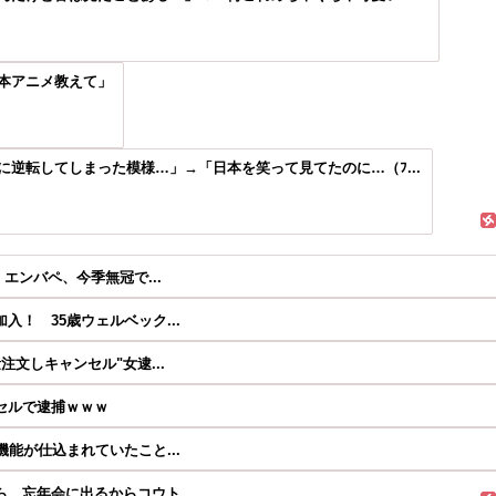
本アニメ教えて」
逆転してしまった模様…」→「日本を笑って見てたのに…（ﾌ...
エンバペ、今季無冠で...
！ 35歳ウェルベック...
文しキャンセル"女逮...
セルで逮捕ｗｗｗ
能が仕込まれていたこと...
、忘年会に出るからコウト...