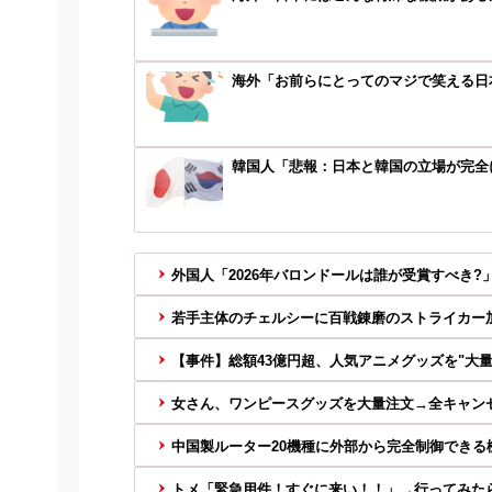
海外「お前らにとってのマジで笑える日
韓国人「悲報：日本と韓国の立場が完全に
外国人「2026年バロンドールは誰が受賞すべき?」
若手主体のチェルシーに百戦錬磨のストライカー加入
【事件】総額43億円超、人気アニメグッズを"大量注
女さん、ワンピースグッズを大量注文→全キャン
中国製ルーター20機種に外部から完全制御できる機
トメ「緊急用件！すぐに来い！！」→行ってみたら