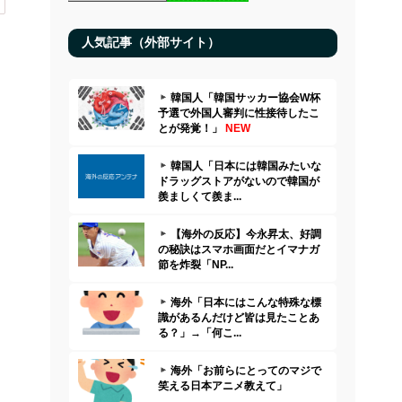
人気記事（外部サイト）
韓国人「韓国サッカー協会W杯
予選で外国人審判に性接待したこ
とが発覚！」
NEW
韓国人「日本には韓国みたいな
ドラッグストアがないので韓国が
羨ましくて羨ま...
【海外の反応】今永昇太、好調
の秘訣はスマホ画面だとイマナガ
節を炸裂「NP...
海外「日本にはこんな特殊な標
識があるんだけど皆は見たことあ
る？」→「何こ...
海外「お前らにとってのマジで
笑える日本アニメ教えて」