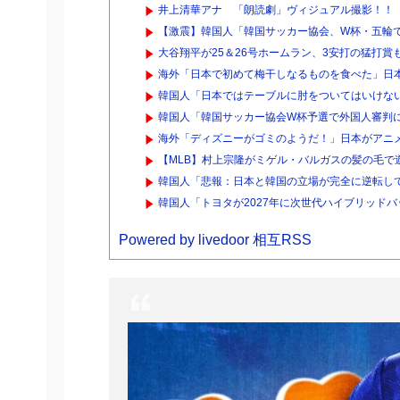
井上清華アナ 「朗読劇」ヴィジュアル撮影！！【
【激震】韓国人「韓国サッカー協会、W杯・五輪で
大谷翔平が25＆26号ホームラン、3安打の猛打賞も
海外「日本で初めて梅干しなるものを食べた」日本
韓国人「日本ではテーブルに肘をついてはいけない
韓国人「韓国サッカー協会W杯予選で外国人審判
海外「ディズニーがゴミのようだ！」日本がアニメ化
【MLB】村上宗隆がミゲル・バルガスの髪の毛で遊ぶ
韓国人「悲報：日本と韓国の立場が完全に逆転して
韓国人「トヨタが2027年に次世代ハイブリッドバッテ
Powered by livedoor 相互RSS