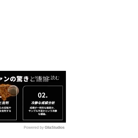
もっと読む
arrow_forward_ios
Powered by 
GliaStudios