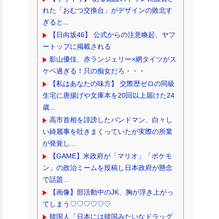
れた「おむつ交換台」がデザインの敗北す
ぎると...
【日向坂46】 公式からの注意喚起、ヤフ
ートップに掲載される
影山優佳、赤ランジェリー×網タイツがス
ケベ過ぎる！只の痴女だろ・・・
【私はあなたの味方】 交際歴ゼロの同級
生宅に唐揚げや文庫本を20回以上届けた24
歳...
高市首相を誹謗したバンドマン、白々し
い綺麗事を吐きまくっていたが実際の所業
が発覚し...
【GAME】米政府が「マリオ」「ポケモ
ン」の政治ミームを投稿し日本政府が懸念
で話題...
【画像】部活動中のJK、胸が浮き上がっ
てしまう♡♡♡♡♡♡
韓国人「日本には韓国みたいなドラッグ