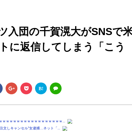
M
u
t
ツ入団の千賀滉大がSNSで
e
トに返信してしまう「こう
B!
ｗｗｗｗｗｗｗｗｗｗｗｗｗｗｗｗｗ...
文しキャンセル"女逮捕…ネット「...