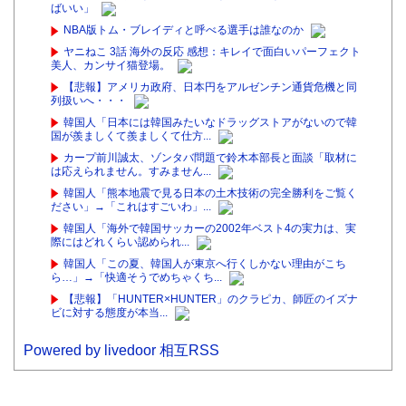
ばいい」
NBA版トム・ブレイディと呼べる選手は誰なのか
ヤニねこ 3話 海外の反応 感想：キレイで面白いパーフェクト
美人、カンサイ猫登場。
【悲報】アメリカ政府、日本円をアルゼンチン通貨危機と同
列扱いへ・・・
韓国人「日本には韓国みたいなドラッグストアがないので韓
国が羨ましくて羨ましくて仕方...
カープ前川誠太、ゾンタバ問題で鈴木本部長と面談「取材に
は応えられません。すみません...
韓国人「熊本地震で見る日本の土木技術の完全勝利をご覧く
ださい」→「これはすごいわ」...
韓国人「海外で韓国サッカーの2002年ベスト4の実力は、実
際にはどれくらい認められ...
韓国人「この夏、韓国人が東京へ行くしかない理由がこち
ら…」→「快適そうでめちゃくち...
【悲報】「HUNTER×HUNTER」のクラピカ、師匠のイズナ
ビに対する態度が本当...
Powered by livedoor 相互RSS