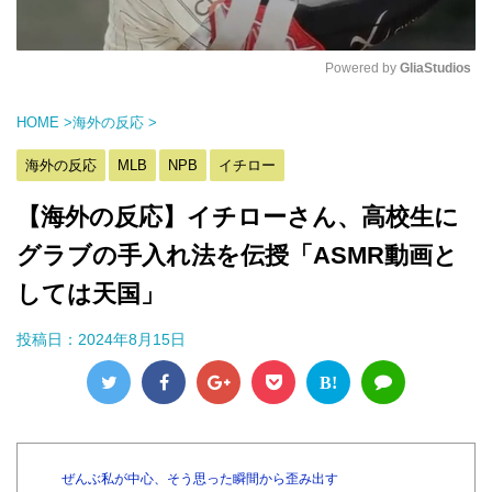
Powered by 
GliaStudios
M
HOME
>
海外の反応
>
u
t
海外の反応
MLB
NPB
イチロー
e
【海外の反応】イチローさん、高校生に
グラブの手入れ法を伝授「ASMR動画と
しては天国」
投稿日：
2024年8月15日
B!
ぜんぶ私が中心、そう思った瞬間から歪み出す