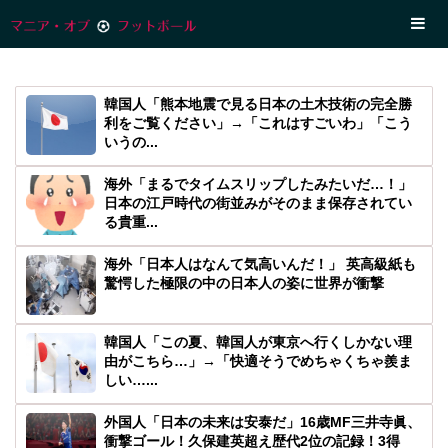
韓国人「熊本地震で見る日本の土木技術の完全勝
利をご覧ください」→「これはすごいわ」「こう
いうの...
海外「まるでタイムスリップしたみたいだ…！」
日本の江戸時代の街並みがそのまま保存されてい
る貴重...
海外「日本人はなんて気高いんだ！」 英高級紙も
驚愕した極限の中の日本人の姿に世界が衝撃
韓国人「この夏、韓国人が東京へ行くしかない理
由がこちら…」→「快適そうでめちゃくちゃ羨ま
しい…...
外国人「日本の未来は安泰だ」16歳MF三井寺眞、
衝撃ゴール！久保建英超え歴代2位の記録！3得