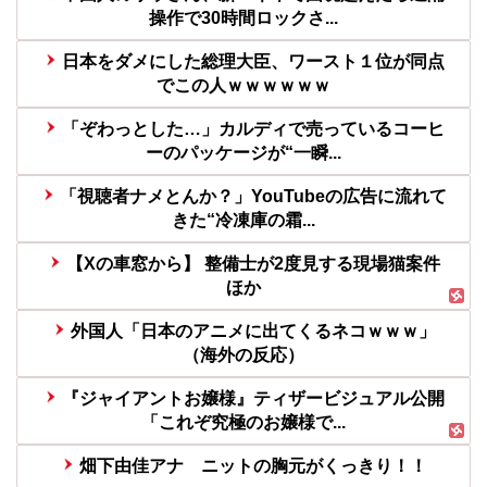
操作で30時間ロックさ...
日本をダメにした総理大臣、ワースト１位が同点
でこの人ｗｗｗｗｗｗ
「ぞわっとした…」カルディで売っているコーヒ
ーのパッケージが“一瞬...
「視聴者ナメとんか？」YouTubeの広告に流れて
きた“冷凍庫の霜...
【Xの車窓から】 整備士が2度見する現場猫案件
ほか
外国人「日本のアニメに出てくるネコｗｗｗ」
（海外の反応）
『ジャイアントお嬢様』ティザービジュアル公開
「これぞ究極のお嬢様で...
畑下由佳アナ ニットの胸元がくっきり！！