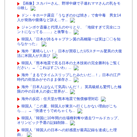
【画像】スカパーさん、野球中継で子連れママさんの乳をモ
ロ映し
ドン・キホーテ露店「うなぎのかば焼き」で食中毒 男女14
人が発熱や腹痛など訴え…サ...
ジャンポケ斎藤と代理人のやりとり、「地獄すぎて完全にコ
ントになってる……」と衝撃を...
韓国人「日本が誇るキャプテン翼の高橋陽一は実は〇〇を知
らなかった」
海外「素晴らしい！」日本が買収したUSスチール驚異の大復
活に米国人が大喜び
韓国人「熊本地震で見る日本の土木技術の完全勝利をご覧く
ださい」→「これはすごいわ」...
海外「まるでタイムスリップしたみたいだ…！」日本の江戸
時代の街並みがそのまま保存さ...
海外「日本人はなんて気高いんだ！」 英高級紙も驚愕した極
限の中の日本人の姿に世界が...
海外の反応：任天堂が熊本地震で無償修理対応
韓国人「この夏、韓国人が東京へ行くしかない理由がこち
ら…」→「快適そうでめちゃくち...
韓国人「韓国に10年間の出場権剥奪や過去ワールドカップ、
オリンピック予選の記録削除...
韓国人「韓国人の日本への好感度が最高記録を達成した理
由」