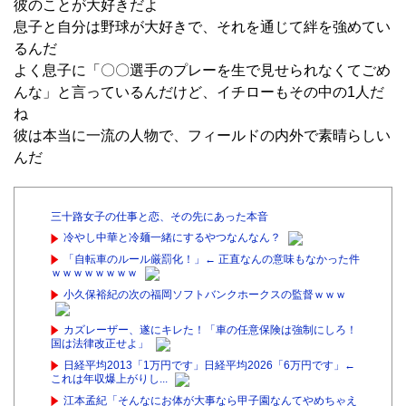
彼のことが大好きだよ
息子と自分は野球が大好きで、それを通じて絆を強めてい
るんだ
よく息子に「〇〇選手のプレーを生で見せられなくてごめ
んな」と言っているんだけど、イチローもその中の1人だ
ね
彼は本当に一流の人物で、フィールドの内外で素晴らしい
んだ
三十路女子の仕事と恋、その先にあった本音
冷やし中華と冷麺一緒にするやつなんなん？
「自転車のルール厳罰化！」← 正直なんの意味もなかった件
ｗｗｗｗｗｗｗｗ
小久保裕紀の次の福岡ソフトバンクホークスの監督ｗｗｗ
カズレーザー、遂にキレた！「車の任意保険は強制にしろ！
国は法律改正せよ」
日経平均2013「1万円です」日経平均2026「6万円です」←
これは年収爆上がりし...
江本孟紀「そんなにお体が大事なら甲子園なんてやめちゃえ