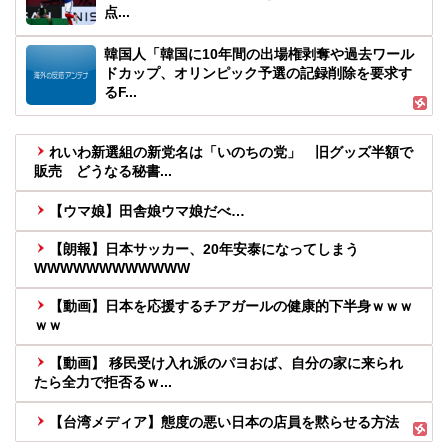
点...
韓国人「韓国に10年間の出場権剥奪や過去ワール
ドカップ、オリンピック予選の記録削除を要求す
るF...
れいわ新選組の新党名は「いのちの党」 旧グッズ半額で
販売 どうなる秘書...
【ウマ娘】田舎娘ウマ娘だべ…
【朗報】日本サッカー、20年安泰になってしまう
WWWWWWWWWWWW
【動画】日本を応援するチアガールの健康的下半身ｗｗｗ
ｗｗ
【動画】 移民受け入れ派のパヨおば、自分の家に来られ
たら全力で拒否るｗ...
【台湾メディア】態度の悪い日本の店員を黙らせる方法