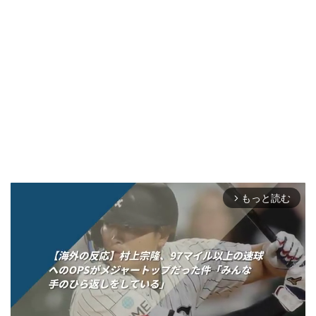
もっと読む
arrow_forward_ios