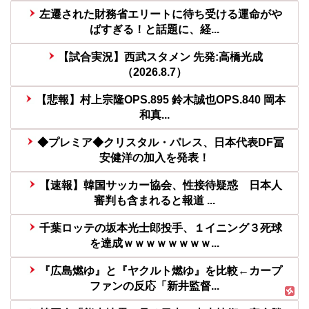
左遷された財務省エリートに待ち受ける運命がや
ばすぎる！と話題に、経...
【試合実況】西武スタメン 先発:高橋光成
（2026.8.7）
【悲報】村上宗隆OPS.895 鈴木誠也OPS.840 岡本
和真...
◆プレミア◆クリスタル・パレス、日本代表DF冨
安健洋の加入を発表！
【速報】韓国サッカー協会、性接待疑惑 日本人
審判も含まれると報道 ...
千葉ロッテの坂本光士郎投手、１イニング３死球
を達成ｗｗｗｗｗｗｗｗ...
『広島燃ゆ』と『ヤクルト燃ゆ』を比較←カープ
ファンの反応「新井監督...