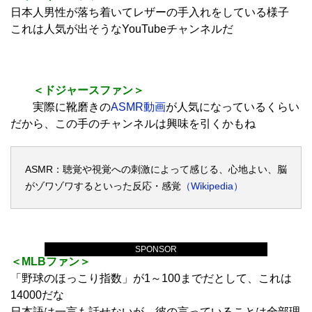
日本人男性が落ち着いてレザーの手入れをしている様子
これは人気が出そうなYouTubeチャンネルだ
＜ドジャースファン＞
実際に靴磨きの
ASMR動画
が人気になっているくらい
だから、この手のチャンネルは興味を引くかもね
ASMR：聴覚や視覚への刺激によって感じる、心地よい、脳
がゾワゾワするといった反応・感覚
（Wikipedia）
SPONSOR
＜MLBファン＞
「野球のほっこり指数」が1～100までだとして、これは
14000だな
日本語は一言も話せないが、彼の言っていることは全部理