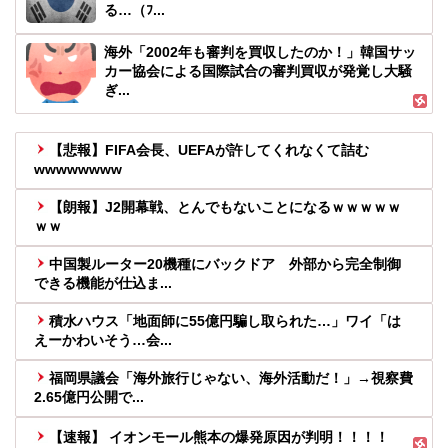
る…（ﾌ...
海外「2002年も審判を買収したのか！」韓国サッ
カー協会による国際試合の審判買収が発覚し大騒
ぎ...
【悲報】FIFA会長、UEFAが許してくれなくて詰む
wwwwwwww
【朗報】J2開幕戦、とんでもないことになるｗｗｗｗｗ
ｗｗ
中国製ルーター20機種にバックドア 外部から完全制御
できる機能が仕込ま...
積水ハウス「地面師に55億円騙し取られた…」ワイ「は
えーかわいそう…会...
福岡県議会「海外旅行じゃない、海外活動だ！」→視察費
2.65億円公開で...
【速報】 イオンモール熊本の爆発原因が判明！！！！