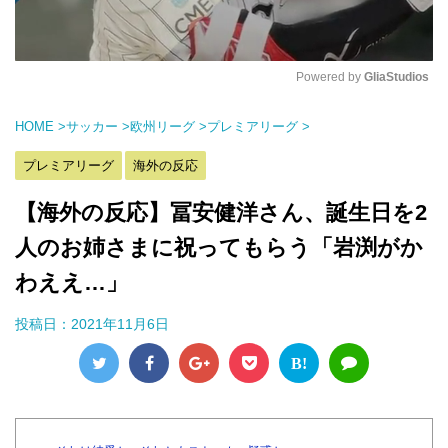
Powered by 
GliaStudios
M
HOME
>
サッカー
>
欧州リーグ
>
プレミアリーグ
>
u
t
プレミアリーグ
海外の反応
e
【海外の反応】冨安健洋さん、誕生日を2
人のお姉さまに祝ってもらう「岩渕がか
わええ…」
投稿日：
2021年11月6日
B!