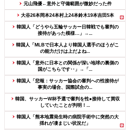
元山飛優←意外と守備範囲が微妙だった件
大谷26本岡本24本村上24本鈴木19本吉田5本
韓国人「どうやら五輪サッカー日韓戦でも審判の
接待があった模様…」→...
韓国人「MLBで日本人より韓国人選手のほうがこ
の能力だけは上だよね...
韓国人「意外に日本との関係が深い地球の裏側の
国がこちらです‥」→「...
韓国人「悲報：サッカー協会の審判への性接待が
事実の場合、国際試合の...
韓国、サッカーW杯予選で審判を性●接待して買収
していたことが判明！...
韓国人「熊本地震発生時の病院手術中に突然の大
揺れが凄まじい状況だ」