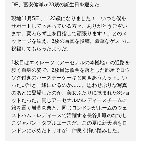
DF、冨安健洋が23歳の誕生日を迎えた。
現地11月5日、「23歳になりました！ いつも僕を
サポートして下さっている方々、ありがとうござい
ます。変わらず上を目指して頑張ります！」とのメ
ッセージを添え、3枚の写真を投稿。豪華なゲストに
祝福してもらったようだ。
1枚目はエミレーツ（アーセナルの本拠地）の通路を
歩く自身の姿で、2枚目は照明を落とした部屋でロウ
ソク付きのバースデーケーキと向きあうカット。い
ったい誰と一緒にいるのか……。思わせぶりな写真
のあとに登場したのが、美女ふたりに挟まれた3ショ
ットだった。同じアーセナルのレディースチームに
籍を置く岩渕真奈と、同じロンドンがホームのウェ
ストハム・レディースで活躍する長谷川唯のなでし
こジャパン・ダブルエースだ。この夏に新天地をロ
ンドンに求めたトリオが、仲良く揃い踏みした。