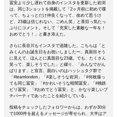
冨安より少し遅れて自身のインスタを更新した岩渕
は、同じ3ショットを掲載して「2ヶ月前に初めて喋
って、ちょっとだけ仲良くなって、改めて思うけ
ど、23歳は信じれない。ごめん笑」と茶目っ気たっ
ぷりにコメント。そして「充実した素敵な一年を！
おめでとう！」と書き添えた。
さらに長谷川もインスタで追随した。こちらは「と
みくんのお誕生日をお祝いしましたー。真面目そう
に見えて、ほんとに真面目な23歳。でも、たくさん
笑って、楽しそうでした」と綴り、「みんなでがん
ばります」と宣言。面白いのはハッシュタグ群で
「#teamlondon」「#楽しそうな岩渕」「#何枚撮っ
ても同じ冨安」「#かわいそうな暗闇冨安」「#桃鉄
ビリ冨安」「#おめでとう冨安」と、かなり楽しいプ
チパーティであったことを紹介している。
投稿をチェックしたフォロワーからは、わずか30分
で1000件を超えるメッセージが寄せられ、大半はア