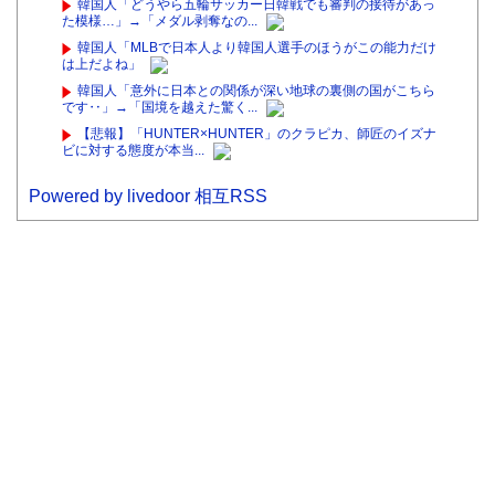
韓国人「どうやら五輪サッカー日韓戦でも審判の接待があっ
た模様…」→「メダル剥奪なの...
韓国人「MLBで日本人より韓国人選手のほうがこの能力だけ
は上だよね」
韓国人「意外に日本との関係が深い地球の裏側の国がこちら
です‥」→「国境を越えた驚く...
【悲報】「HUNTER×HUNTER」のクラピカ、師匠のイズナ
ビに対する態度が本当...
Powered by livedoor 相互RSS