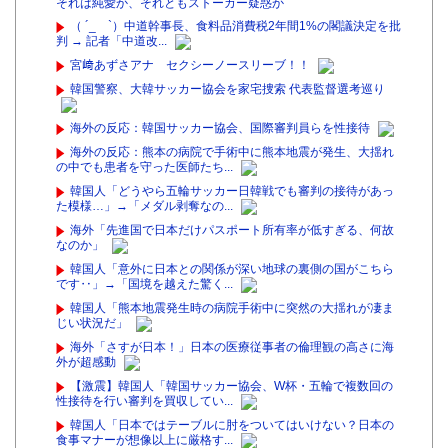
それは純愛か、それともストーカー疑惑か
（ ´_ゝ`）中道幹事長、食料品消費税2年間1%の閣議決定を批
判 → 記者「中道改...
宮﨑あずさアナ セクシーノースリーブ！！
韓国警察、大韓サッカー協会を家宅捜索 代表監督選考巡り
海外の反応：韓国サッカー協会、国際審判員らを性接待
海外の反応：熊本の病院で手術中に熊本地震が発生、大揺れ
の中でも患者を守った医師たち...
韓国人「どうやら五輪サッカー日韓戦でも審判の接待があっ
た模様…」→「メダル剥奪なの...
海外「先進国で日本だけパスポート所有率が低すぎる、何故
なのか」
韓国人「意外に日本との関係が深い地球の裏側の国がこちら
です‥」→「国境を越えた驚く...
韓国人「熊本地震発生時の病院手術中に突然の大揺れが凄ま
じい状況だ」
海外「さすが日本！」日本の医療従事者の倫理観の高さに海
外が超感動
【激震】韓国人「韓国サッカー協会、W杯・五輪で複数回の
性接待を行い審判を買収してい...
韓国人「日本ではテーブルに肘をついてはいけない？日本の
食事マナーが想像以上に厳格す...