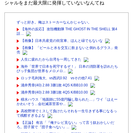
シャルをまだ最大限に発揮していないなんてね
ずっと好き。俺はストーカーなんかじゃない。
【海外の反応】 攻殻機動隊 THE GHOST IN THE SHELL 第4
話 ...
【画像】日本共産党の街宣車、ほんと碌でもないな
【画像】 「ビールと水を交互に飲まないと倒れるグラス」発
売
人生に疲れたから台湾を一周してきた
海外「世界で日本を死守するぞ！」 日本の消防署を訪れたち
びっ子集団が世界をメロメロ...
ロッテ毛利海大、vs西武0.92 vsその他7.41
涌井秀章(40) 2.88 3勝1敗 4QS K/BB10.00
涌井秀章(40) 2.88 3勝1敗 4QS K/BB10.00
積水ハウス「地面師に55億円騙し取られた…」ワイ「はえー
かわいそう…会社滅茶苦茶や...
高校野球でミスして負けたらそれを一生引きずる事になるっ
て残酷すぎるよな
【正論】 有吉「『俺テレビ見ない』って言う奴おかしいだ
ろ。団子屋で『団子食べない』...