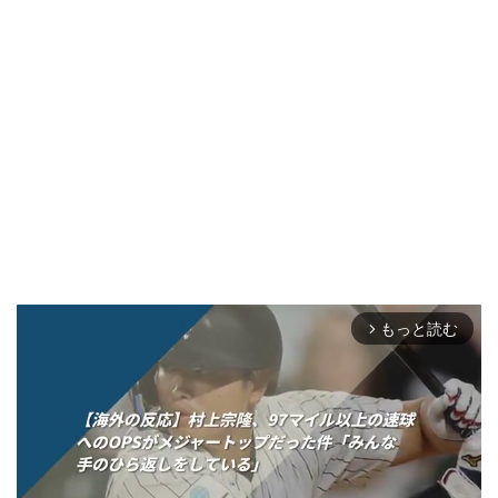
もっと読む
arrow_forward_ios