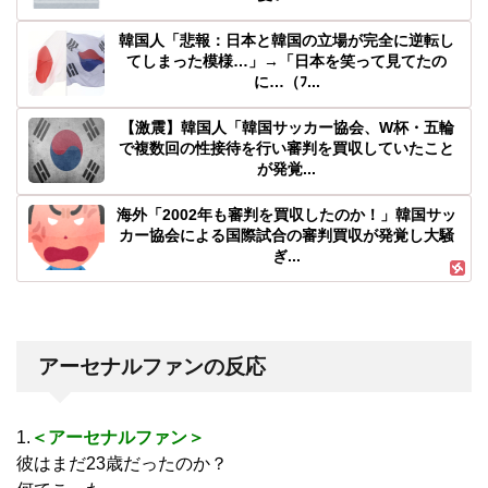
韓国人「悲報：日本と韓国の立場が完全に逆転し
てしまった模様…」→「日本を笑って見てたの
に…（ﾌ...
【激震】韓国人「韓国サッカー協会、W杯・五輪
で複数回の性接待を行い審判を買収していたこと
が発覚...
海外「2002年も審判を買収したのか！」韓国サッ
カー協会による国際試合の審判買収が発覚し大騒
ぎ...
アーセナルファンの反応
1.
＜アーセナルファン＞
彼はまだ23歳だったのか？