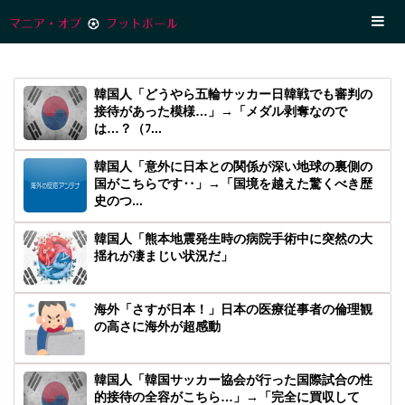
韓国人「どうやら五輪サッカー日韓戦でも審判の
接待があった模様…」→「メダル剥奪なので
は…？（ﾌ...
韓国人「意外に日本との関係が深い地球の裏側の
国がこちらです‥」→「国境を越えた驚くべき歴
史のつ...
韓国人「熊本地震発生時の病院手術中に突然の大
揺れが凄まじい状況だ」
海外「さすが日本！」日本の医療従事者の倫理観
の高さに海外が超感動
韓国人「韓国サッカー協会が行った国際試合の性
的接待の全容がこちら…」→「完全に買収して