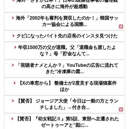
海外「さすが日本！」日本の医療従事者の倫理観
の高さに海外が超感動
海外「2002年も審判を買収したのか！」韓国サッ
カー協会による国際...
クビになったバイト先の店長のインスタ見つけた
年収1500万の父が退職。父「退職金も渡したよ
な？」母「貯金なんて...
「視聴者ナメとんか？」YouTubeの広告に流れて
きた“冷凍庫の霜...
【Xの車窓から】 整備士が2度見する現場猫案件
ほか
【賛否】 ジョージア大使「今日は一般の方とラン
チしました」→付き合...
【賛否】『幼女戦記Ⅱ』第5話、東部へ左遷された
ゼートゥーアと“囮に...