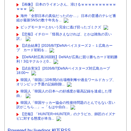
【画像】 日本のライオンさん、溶けるｗｗｗｗｗｗｗｗｗｗ
ｗｗｗ
海外「全部日本の真似だったのか…」 日本の普通のテレビ番
組が最新SNSの数十年先を...
ビッグモーターとかいう完全に逃げ切ったゴミクズ
【悲報】イチロー「怪我さえなければ、とかは雑魚の言い
訳」
【試合結果】[2026/8/7]DeNAベイスターズ２－１広島カー
プ カード初戦を...
【DeNA対広島16回戦】DeNAが広島に競り勝ちカード初戦勝
利！3位ヤクルトと0...
【試合実況】 [2026/8/7]DeNAベイスターズ対広島カープ
18:00〜
韓国人「韓国に10年間の出場権剥奪や過去ワールドカップ、
オリンピック予選の記録削除...
韓国人「韓国人の日本への好感度が最高記録を達成した理
由」
韓国人「韓国サッカー協会の性接待問題のとんでもない言い
訳がこちら…」→「もはや自白...
【悲報】「HUNTER×HUNTER」のクラピカ、師匠のイズナ
ビに対する態度が本当...
Powered by livedoor 相互RSS