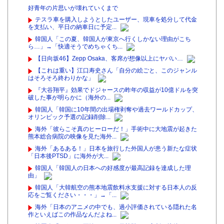
好青年の片思いが壊れていくまで
テスラ車を購入しようとしたユーザー、現車を処分して代金
を支払い、平日の納車日に予定...
韓国人「この夏、韓国人が東京へ行くしかない理由がこち
ら…」→「快適そうでめちゃくち...
【日向坂46】Zepp Osaka、客席が想像以上にヤバい…
【これは重い】江口寿史さん「自分の絵ごと、このジャンル
はそろそろ終わりかな」
『大谷翔平』効果でドジャースの昨年の収益が10億ドルを突
破した事が明らかに（海外の...
韓国人「韓国に10年間の出場権剥奪や過去ワールドカップ、
オリンピック予選の記録削除...
海外「彼らこそ真のヒーローだ！」手術中に大地震が起きた
熊本総合病院の映像を見た海外...
海外「あるある！」日本を旅行した外国人が患う新たな症状
「日本後PTSD」に海外が大...
韓国人「韓国人の日本への好感度が最高記録を達成した理
由」
韓国人「大韓航空の熊本地震飲料水支援に対する日本人の反
応をご覧ください・・・」→「...
海外「日本のアニメの中でも、過小評価されている隠れた名
作といえばこの作品なんだよね...