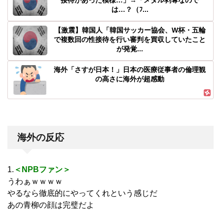
接待があった模様…」→「メダル剥奪なので
は…？（ﾌ...
【激震】韓国人「韓国サッカー協会、W杯・五輪
で複数回の性接待を行い審判を買収していたこと
が発覚...
海外「さすが日本！」日本の医療従事者の倫理観
の高さに海外が超感動
海外の反応
1.
＜NPBファン＞
うわぁｗｗｗｗ
やるなら徹底的にやってくれという感じだ
あの青柳の顔は完璧だよ