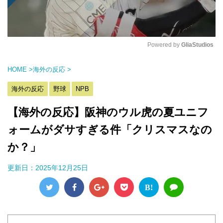
Powered by 
GliaStudios
M
HOME
>
海外の反応
>
u
t
海外の反応
野球
NPB
e
【海外の反応】阪神のウル虎の夏ユニフ
ォームがダサすぎる件「クリスマスなの
か？」
更新日：
2025年12月25日
B!