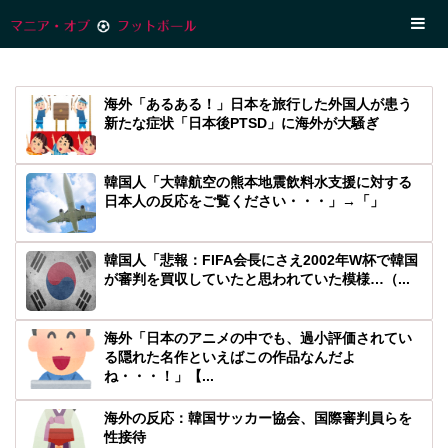
海外「あるある！」日本を旅行した外国人が患う
新たな症状「日本後PTSD」に海外が大騒ぎ
韓国人「大韓航空の熊本地震飲料水支援に対する
日本人の反応をご覧ください・・・」→「」
韓国人「悲報：FIFA会長にさえ2002年W杯で韓国
が審判を買収していたと思われていた模様…（...
海外「日本のアニメの中でも、過小評価されてい
る隠れた名作といえばこの作品なんだよ
ね・・・！」【...
海外の反応：韓国サッカー協会、国際審判員らを
性接待