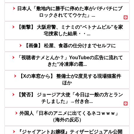
日本人「敷地内に勝手に停めた車がバチバチにブ
ロックされててウケた」...
【衝撃】 大阪府警、ミナミの“ベトナムビル”を家
宅捜索した結果・・...
【画像】 松屋、食器の仕分けまでセルフに
「視聴者ナメとんか？」YouTubeの広告に流れて
きた“冷凍庫の霜...
【Xの車窓から】 整備士が2度見する現場猫案件
ほか
【賛否】 ジョージア大使「今日は一般の方とラン
チしました」→付き合...
外国人「日本のアニメに出てくるネコｗｗｗ」
（海外の反応）
『ジャイアントお嬢様』ティザービジュアル公開