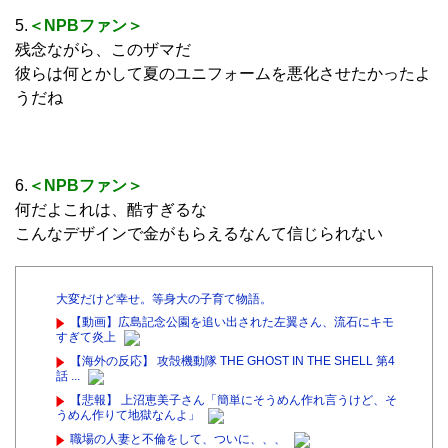
5.
＜NPBファン＞
残念ながら、このザマだ
彼らは何とかして夏のユニフォームを悪化させたかったよ
うだね
6.
＜NPBファン＞
何だよこれは、酷すぎるな
こんなデザインで金がもらえるなんて信じられない
大変だけど幸せ。等身大の子育て物語。
【動画】広島記念公園を追い出された左翼さん、流石にキモ
すぎて炎上
【海外の反応】 攻殻機動隊 THE GHOST IN THE SHELL 第4
話 ...
【悲報】 上沼恵美子さん「簡単にそうめん作れ言うけど、そ
うめん作りて地獄なんよ」
職場の人妻と不倫をして、ついに、、、