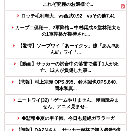
「これぞ究極のお嬢様で...
ロッテ毛利海大、vs西武0.92 vsその他7.41
カープ二俣翔一、2軍降格→中村奨成＆堂林翔太ら
の1軍昇格が期待され...
【驚愕】ソープワイ「あーイクッ」嬢「あん///あ
ん///」ワイ「...
【動画】サッカーの試合中の落雷で選手1人が死
亡、12人が負傷した事...
【悲報】村上宗隆 OPS.895、鈴木誠也OPS.840、
岡本和真...
ニートワイ(32)「ゲームやりません、漫画読みま
せん、アニメ見ませ...
◆悲報◆夏の甲子園、今日も超絶ガララーガ
【朗報】DAZNさん、サッカーW杯で加入者数5倍