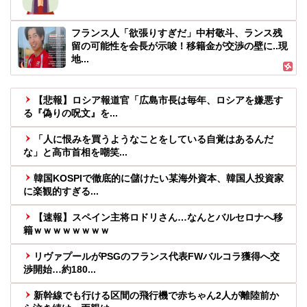
フランス人「欲張りすぎだ」中村敬斗、ランス残
留の可能性を会長が示唆！移籍金が交渉の壁に..現
地...
【悲報】ロシア報道官「広島市長は毎年、ロシアを嫌悪す
る『偽りの呪文』を...
「人に恨みを買うようなことをしている自覚はあるんだ
な」と高市首相を嘲笑...
韓国KOSPIで徹底的に儲けたい某海外資本、韓国人投資家
に楽観的すぎる...
【速報】スペイン主将ロドリさん…なんとバルセロナへ移
籍ｗｗｗｗｗｗｗｗ
リヴァプールがPSGのフランス代表FWバルコラ獲得へ交
渉開始…約180...
新幹線でも行ける区間の飛行機で赤ちゃん2人が離陸前か