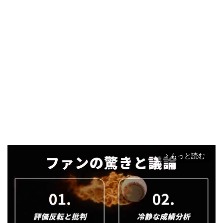
もっと読む
arrow_forward_ios