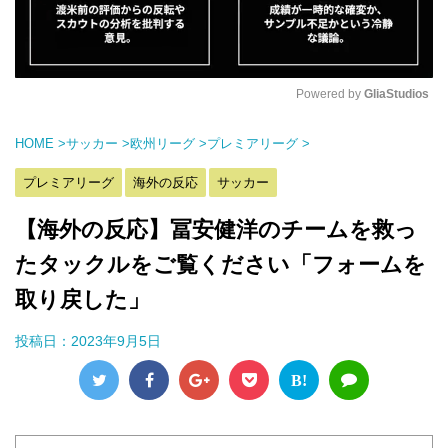
Powered by 
GliaStudios
M
HOME
>
サッカー
>
欧州リーグ
>
プレミアリーグ
>
u
t
プレミアリーグ
海外の反応
サッカー
e
【海外の反応】冨安健洋のチームを救っ
たタックルをご覧ください「フォームを
取り戻した」
投稿日：
2023年9月5日
B!