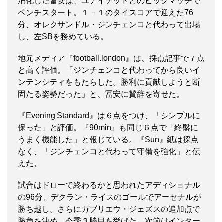
消化した冨安は、ユナイテッドとのビッグマッチで
ベンチスタート。１－１のタイスコアで迎えた76
分、オレクサンドル・ジンチェンコと代わって出場
し、左SBを務めている。
地元メディア『football.london』は、採点記事で７点
と高く評価。「ジンチェンコと代わってから良いイ
ンテンシティをもたらした。勝利に貢献しようと断
固たる姿勢だった」と、冨安に賛辞を寄せた。
『Evening Standard』は６点をつけ、「シンプルに
保った」と評価。『90min』も同じ６点で「終盤に
うまく機能した」と報じている。『Sun』紙は採点
なく、「ジンチェンコと代わって守備を強化」と伝
えた。
試合はドローで終わるかと思われたアディショナル
の96分、デクラン・ライスのゴールでアーセナルが
勝ち越し。さらにガブリエウ・ジェズスの追加点で
勝負を決め、今季３勝目を挙げた。次節はインター