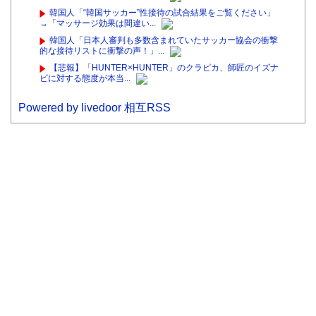
韓国人「“韓国サッカー”性接待の試合結果をご覧ください」
→「マッサージ効果は間違い...
韓国人「日本人審判も多数含まれていたサッカー協会の衝撃
的な接待リストに衝撃の声！」...
【悲報】「HUNTER×HUNTER」のクラピカ、師匠のイズナ
ビに対する態度が本当...
Powered by livedoor 相互RSS