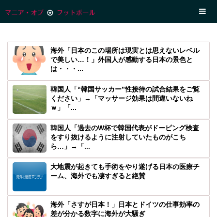
海外「日本のこの場所は現実とは思えないレベル
で美しい…！」外国人が感動する日本の景色と
は・・・...
韓国人「“韓国サッカー”性接待の試合結果をご覧
ください」→「マッサージ効果は間違いないね
ｗ」「...
韓国人「過去のW杯で韓国代表がドーピング検査
をすり抜けるように注射していたものがこち
ら…」→「...
大地震が起きても手術をやり遂げる日本の医療チ
ーム、海外でも凄すぎると絶賛
海外「さすが日本！」日本とドイツの仕事効率の
差が分かる数字に海外が大騒ぎ