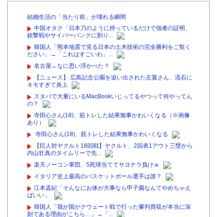
結婚生活の「当たり前」が壊れる瞬間
中国オタク「日本刀のように持っているだけで強者の証明、
銃撃戦やサイバーパンクに割り...
韓国人「熊本地震で見る日本の土木技術の完全勝利をご覧く
ださい」→「これはすごいわ」...
名古屋←なに思い浮かべた？
【ニュース】 広島記念公園を追い出された左翼さん、流石に
キモすぎて炎上
スタバで大量にいるMacBookいじってるやつって何やってん
の？
寺田心さん(18)、筋トレした結果無事かわいくなる（※画像
あり）
寺田心さん(18)、筋トレした結果無事かわいくなる
【巨人対ヤクルト18回戦】ヤクルト、2回表1アウト三塁から
内山壮真のタイムリーで先...
楽天ノーコン軍団、5死球当ててサヨナラ負けｗ
イタリア史上最高のバスケットボール選手は誰？
江本孟紀「そんなにお体が大事なら甲子園なんてやめちゃえ
ばいい」
韓国人「我が国がクウェート戦で行った審判買収が本当に深
刻である理由がこちら…」→「...