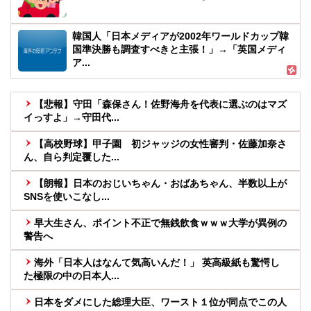
韓国人「日本メディアが2002年ワールドカップ韓
国準決勝も調査すべきと主張！」→「英国メディ
ア...
【悲報】守田「森保さん！佐野海舟を代表に選ぶのはマズ
イっすよ」→守田代...
【高校野球】甲子園 初ジャッジの女性審判・佐藤加奈さ
ん、自ら判定覆した...
【朗報】日本のおじいちゃん・おばあちゃん、半数以上が
SNSを使いこなし...
早大生さん、ポイント不正で無銭飲食ｗｗｗ大学が異例の
警告へ
海外「日本人はなんて気高いんだ！」 英高級紙も驚愕し
た極限の中の日本人...
日本をダメにした総理大臣、ワースト１位が同点でこの人