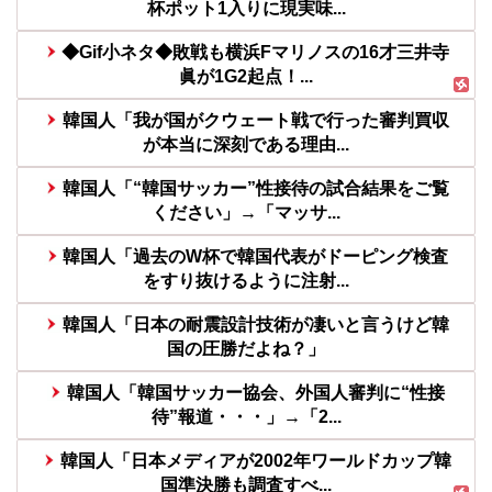
杯ポット1入りに現実味...
◆Gif小ネタ◆敗戦も横浜Fマリノスの16才三井寺
眞が1G2起点！...
韓国人「我が国がクウェート戦で行った審判買収
が本当に深刻である理由...
韓国人「“韓国サッカー”性接待の試合結果をご覧
ください」→「マッサ...
韓国人「過去のW杯で韓国代表がドーピング検査
をすり抜けるように注射...
韓国人「日本の耐震設計技術が凄いと言うけど韓
国の圧勝だよね？」
韓国人「韓国サッカー協会、外国人審判に“性接
待”報道・・・」→「2...
韓国人「日本メディアが2002年ワールドカップ韓
国準決勝も調査すべ...