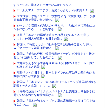
ずっと好き。俺はストーカーなんかじゃない。
TBS新人アナ ブラチラ、お尻くっきり、Y字開脚！！
京大病院、手術ミスで50代女性患者を「植物状態」に 脳腫
瘍摘出手術で腫瘍の無い部位...
ジャンポケ斎藤と代理人のやりとり、「地獄すぎて完全にコ
ントになってる……」と衝撃を...
海外「日本のこの場所は現実とは思えないレベルで美し
い…！」外国人が感動する日本の景...
韓国人「“韓国サッカー”性接待の試合結果をご覧ください」
→「マッサージ効果は間違い...
韓国人「過去のW杯で韓国代表がドーピング検査をすり抜け
るように注射していたものがこ...
大地震が起きても手術をやり遂げる日本の医療チーム、海外
でも凄すぎると絶賛
海外「さすが日本！」日本とドイツの仕事効率の差が分かる
数字に海外が大騒ぎ
韓国人「日本メディアが2002年ワールドカップ韓国準決勝も
調査すべきと主張！」→「...
【海外の反応】ベトナム人「ベトナムは先進国よりも数学に
秀でているのになぜ後進国なん...
韓国人「日本が誇るキャプテン翼の高橋陽一は実は〇〇を知
らなかった」