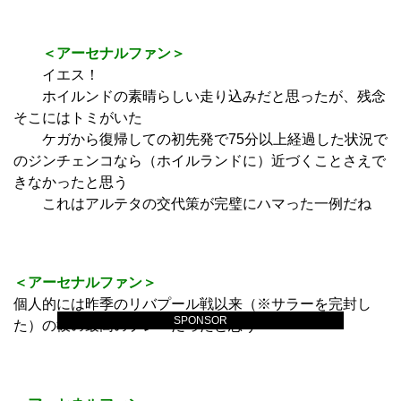
＜アーセナルファン＞
イエス！
ホイルンドの素晴らしい走り込みだと思ったが、残念
そこにはトミがいた
ケガから復帰しての初先発で75分以上経過した状況で
のジンチェンコなら（ホイルランドに）近づくことさえで
きなかったと思う
これはアルテタの交代策が完璧にハマった一例だね
＜アーセナルファン＞
個人的には昨季のリバプール戦以来（※サラーを完封し
SPONSOR
た）の彼の最高のプレーだったと思う