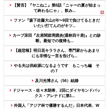
【賛否】『ヤニねこ』第6話「ニャーの夏が始まっ
て終わるにゃ」、飲み...
ファン『森下佐藤大山が8〜9回で負けてるときだ
いたい打てんのがキツ...
カープ床田『左肩関節周囲炎(通称四十肩)』との診
断。最短での復帰も...
【超悲報】明日花キララさん、専門家からあまり
にも非情な一言を告げら...
やる夫は供給源になるようです もこっち編 そ
の７
及川光博さん（56）結婚
ドジャース・佐々木朗希、2回にダイヤモンドバッ
クス・アレナドに第1...
外国人「アジア杯で優勝するんだ」日本代表、W