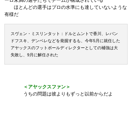
昨年、スポーツ・ディレクターだったオーフェルマルスが
複数の女性に卑猥なメールや写真を送っていたことが発覚
し、辞任
＜サッカーファン＞
スヴェン・ミスリンタット
彼が1000万ユーロ以上も支払った市場価値が300万ユ
ーロ未満の選手たちでチームが構成されている
ほとんどの選手はプロの水準にも達していないような
有様だ
スヴェン・ミスリンタット：ドルとムントで香川、レバン
ドフスキ、デンベレなどを発掘するも、今年5月に就任した
アヤックスのフットボールディレクターとしての補強は大
失敗し、9月に解任された