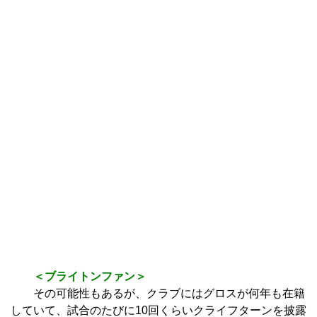
ら…」→「快適そうでめちゃくち...
【悲報】「HUNTER×HUNTER」のクラピカ、師匠のイズナ
ビに対する態度が本当...
Powered by livedoor 相互RSS