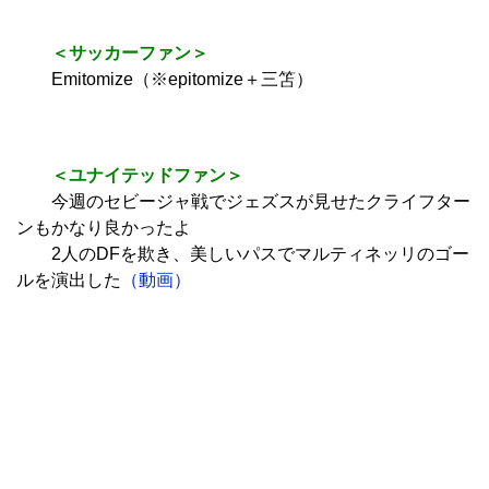
＜インテルファン＞
悲劇的にまで詩的だ
＜バルサファン＞
クライフターンが大好きだわ
彼の哲学をepitomizes（表す、象徴する）ような動きなん
だ
美しくかつ驚くほどに効率的
＜サッカーファン＞
Emitomize（※epitomize＋三笘）
＜ユナイテッドファン＞
今週のセビージャ戦でジェズスが見せたクライフター