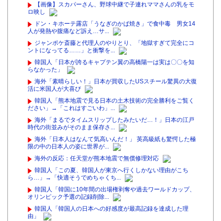
【画像】スカパーさん、野球中継で子連れママさんの乳をモ
ロ映し
ドン・キホーテ露店「うなぎのかば焼き」で食中毒 男女14
人が発熱や腹痛など訴え…サ...
ジャンポケ斎藤と代理人のやりとり、「地獄すぎて完全にコ
ントになってる……」と衝撃を...
韓国人「日本が誇るキャプテン翼の高橋陽一は実は〇〇を知
らなかった」
海外「素晴らしい！」日本が買収したUSスチール驚異の大復
活に米国人が大喜び
韓国人「熊本地震で見る日本の土木技術の完全勝利をご覧く
ださい」→「これはすごいわ」...
海外「まるでタイムスリップしたみたいだ…！」日本の江戸
時代の街並みがそのまま保存さ...
海外「日本人はなんて気高いんだ！」 英高級紙も驚愕した極
限の中の日本人の姿に世界が...
海外の反応：任天堂が熊本地震で無償修理対応
韓国人「この夏、韓国人が東京へ行くしかない理由がこち
ら…」→「快適そうでめちゃくち...
韓国人「韓国に10年間の出場権剥奪や過去ワールドカップ、
オリンピック予選の記録削除...
韓国人「韓国人の日本への好感度が最高記録を達成した理
由」