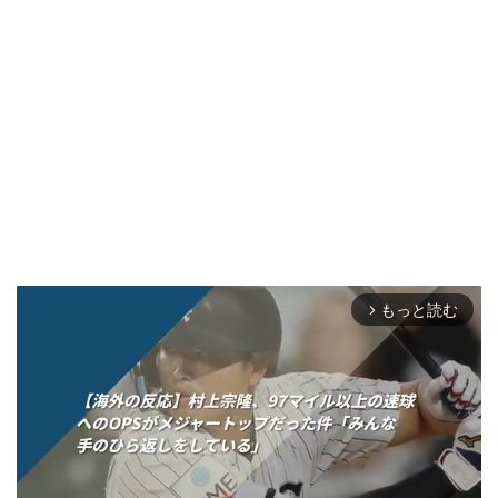
もっと読む
arrow_forward_ios