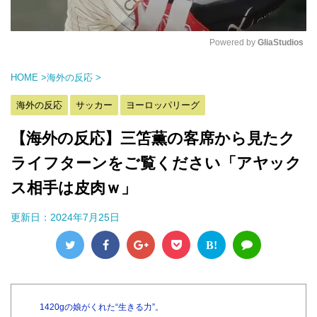
Powered by 
GliaStudios
M
HOME
>
海外の反応
>
u
t
海外の反応
サッカー
ヨーロッパリーグ
e
【海外の反応】三笘薫の客席から見たク
ライフターンをご覧ください「アヤック
ス相手は皮肉ｗ」
更新日：
2024年7月25日
B!
1420gの娘がくれた“生きる力”。