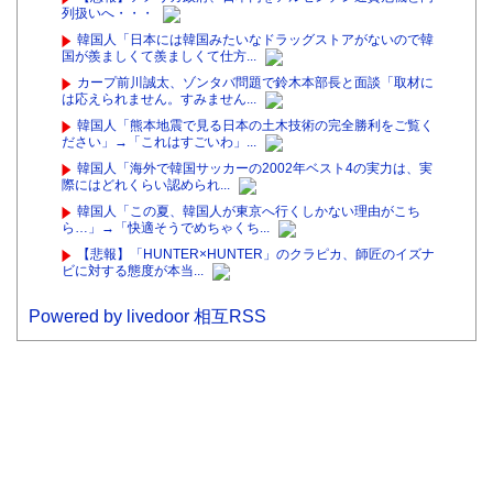
ｗｗｗｗｗｗｗｗ
小久保裕紀の次の福岡ソフトバンクホークスの監督ｗｗｗ
カズレーザー、遂にキレた！「車の任意保険は強制にしろ！
国は法律改正せよ」
日経平均2013「1万円です」日経平均2026「6万円です」←
これは年収爆上がりし...
江本孟紀「そんなにお体が大事なら甲子園なんてやめちゃえ
ばいい」
NBA版トム・ブレイディと呼べる選手は誰なのか
ヤニねこ 3話 海外の反応 感想：キレイで面白いパーフェクト
美人、カンサイ猫登場。
【悲報】アメリカ政府、日本円をアルゼンチン通貨危機と同
列扱いへ・・・
韓国人「日本には韓国みたいなドラッグストアがないので韓
国が羨ましくて羨ましくて仕方...
カープ前川誠太、ゾンタバ問題で鈴木本部長と面談「取材に
は応えられません。すみません...
韓国人「熊本地震で見る日本の土木技術の完全勝利をご覧く
ださい」→「これはすごいわ」...
韓国人「海外で韓国サッカーの2002年ベスト4の実力は、実
際にはどれくらい認められ...
韓国人「この夏、韓国人が東京へ行くしかない理由がこち