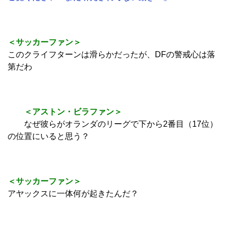
＜ブライトンファン＞
そして彼は昨日の試合でも4、5回行っていた
＜リバプールファン＞
彼は本当にトリッキーな野郎だ
DFたちは彼のことが嫌いに違いない
【海外の反応】三笘薫に対するDFの斬新すぎる守備を
ご覧ください「まだ研究されてない動きｗ」
＜サッカーファン＞
このクライフターンは滑らかだったが、DFの警戒心は落
第だわ