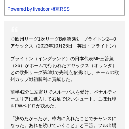
Powered by livedoor 相互RSS
◇欧州リーグ1次リーグB組第3戦 ブライトン2―0
アヤックス（2023年10月26日 英国・ブライトン）
ブライトン（イングランド）の日本代表MF三笘薫
（26）がホームで行われたアヤックス（オランダ）
との欧州リーグ第3戦で先制点を演出し、チームの欧
州カップ戦初勝利に貢献した。
前半42分に左寄りでスルーパスを受け、ペナルティ
ーエリアに進入して右足で鋭いシュート。こぼれ球
をFWペドロが決めた。
「決めたかったが、枠内に入れたことでチャンスに
なった。あれを続けていくこと」と三笘。フル出場