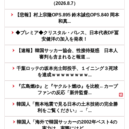
（2026.8.7）
【悲報】村上宗隆OPS.895 鈴木誠也OPS.840 岡本
和真...
◆プレミア◆クリスタル・パレス、日本代表DF冨
安健洋の加入を発表！
【速報】韓国サッカー協会、性接待疑惑 日本人
審判も含まれると報道 ...
千葉ロッテの坂本光士郎投手、１イニング３死球
を達成ｗｗｗｗｗｗｗｗ...
『広島燃ゆ』と『ヤクルト燃ゆ』を比較←カープ
ファンの反応「新井監督...
韓国人「熊本地震で見る日本の土木技術の完全勝
利をご覧ください」→「...
韓国人「海外で韓国サッカーの2002年ベスト4の
実力は、実際にはど...