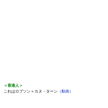
ンもかなり良かったよ
2人のDFを欺き、美しいパスでマルティネッリのゴー
ルを演出した
（動画）