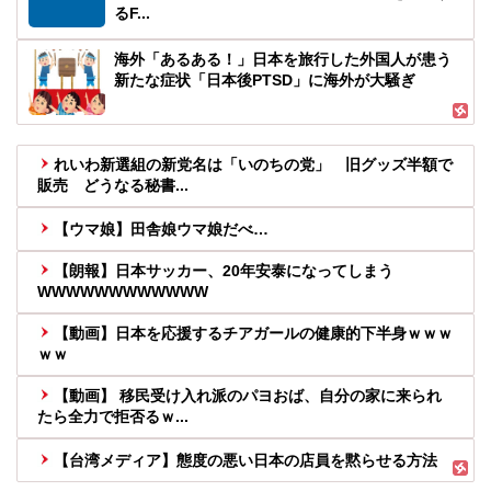
るF...
海外「あるある！」日本を旅行した外国人が患う
新たな症状「日本後PTSD」に海外が大騒ぎ
れいわ新選組の新党名は「いのちの党」 旧グッズ半額で
販売 どうなる秘書...
【ウマ娘】田舎娘ウマ娘だべ…
【朗報】日本サッカー、20年安泰になってしまう
WWWWWWWWWWWW
【動画】日本を応援するチアガールの健康的下半身ｗｗｗ
ｗｗ
【動画】 移民受け入れ派のパヨおば、自分の家に来られ
たら全力で拒否るｗ...
【台湾メディア】態度の悪い日本の店員を黙らせる方法