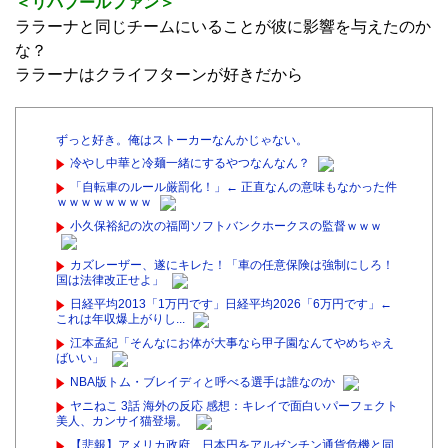
レーすべきかを示しているんだ
＜サッカーファン＞
これはアヤックスとブライトンのファンの間で投げ合いに
なった敷物よりも暴力的だ（※スタジアムの外で両ファン
の衝突があった＝
動画
）
＜リバプールファン＞
ララーナと同じチームにいることが彼に影響を与えたのか
な？
ララーナはクライフターンが好きだから
ずっと好き。俺はストーカーなんかじゃない。
冷やし中華と冷麺一緒にするやつなんなん？
「自転車のルール厳罰化！」← 正直なんの意味もなかった件