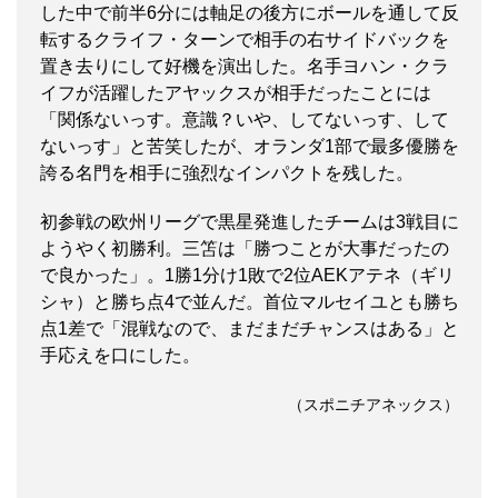
した中で前半6分には軸足の後方にボールを通して反
転するクライフ・ターンで相手の右サイドバックを
置き去りにして好機を演出した。名手ヨハン・クラ
イフが活躍したアヤックスが相手だったことには
「関係ないっす。意識？いや、してないっす、して
ないっす」と苦笑したが、オランダ1部で最多優勝を
誇る名門を相手に強烈なインパクトを残した。
初参戦の欧州リーグで黒星発進したチームは3戦目に
ようやく初勝利。三笘は「勝つことが大事だったの
で良かった」。1勝1分け1敗で2位AEKアテネ（ギリ
シャ）と勝ち点4で並んだ。首位マルセイユとも勝ち
点1差で「混戦なので、まだまだチャンスはある」と
手応えを口にした。
（スポニチアネックス）