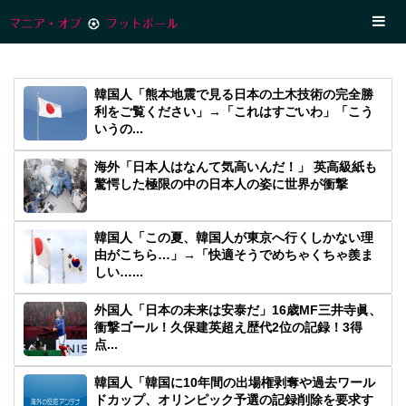
韓国人「熊本地震で見る日本の土木技術の完全勝
利をご覧ください」→「これはすごいわ」「こう
いうの...
海外「日本人はなんて気高いんだ！」 英高級紙も
驚愕した極限の中の日本人の姿に世界が衝撃
韓国人「この夏、韓国人が東京へ行くしかない理
由がこちら…」→「快適そうでめちゃくちゃ羨ま
しい…...
外国人「日本の未来は安泰だ」16歳MF三井寺眞、
衝撃ゴール！久保建英超え歴代2位の記録！3得
点...
韓国人「韓国に10年間の出場権剥奪や過去ワール
ドカップ、オリンピック予選の記録削除を要求す