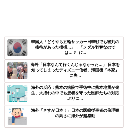
韓国人「どうやら五輪サッカー日韓戦でも審判の
接待があった模様…」→「メダル剥奪なので
は…？（ﾌ...
海外「日本なんて行くんじゃなかった…」 日本を
知ってしまったディズニー信者、帰国後『本家』
に失...
海外の反応：熊本の病院で手術中に熊本地震が発
生、大揺れの中でも患者を守った医師たちの対応
ぶりに...
海外「さすが日本！」日本の医療従事者の倫理観
の高さに海外が超感動