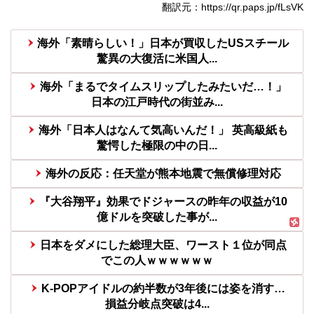
翻訳元：https://qr.paps.jp/fLsVK
海外「素晴らしい！」日本が買収したUSスチール
驚異の大復活に米国人...
海外「まるでタイムスリップしたみたいだ…！」
日本の江戸時代の街並み...
海外「日本人はなんて気高いんだ！」 英高級紙も
驚愕した極限の中の日...
海外の反応：任天堂が熊本地震で無償修理対応
『大谷翔平』効果でドジャースの昨年の収益が10
億ドルを突破した事が...
日本をダメにした総理大臣、ワースト１位が同点
でこの人ｗｗｗｗｗｗ
K-POPアイドルの約半数が3年後には姿を消す…
損益分岐点突破は4...