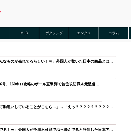
MLB
ボクシング
エンタメ
コラム
なものが売れてるらしい！ｗ」外国人が驚いた日本の商品とは...
6号、160キロ攻略のポール直撃弾で首位攻防戦＆元監督...
勘違いしていることがこちら…」→「えっ？？？？？？？？？...
る！ｗ」外国人が予測不可能でぶっ飛んでると評価した日本ア...