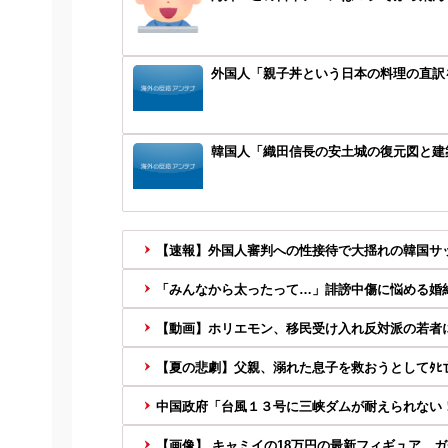
外国人「親子丼という日本の料理の直訳
韓国人「織田信長の安土城の復元図と建築
【速報】外国人審判への性接待で大揺れの韓国サッ
「みんなから太ったって…」誹謗中傷に悩める婚約
【動画】ホリエモン、移民受け入れ反対派の若者に
【夏の悲劇】父親、溺れた息子を救おうとしてﾀﾋ亡
中国政府「台風１３号に三峡ダムが耐えられない！全
【画像】 キャミイの18万円の最新フィギュア、ガ