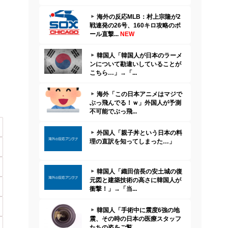
海外の反応MLB：村上宗隆が2
戦連発の26号、160キロ攻略のポ
ール直撃...
NEW
韓国人「韓国人が日本のラーメ
ンについて勘違いしていることが
こちら…」→「...
海外「この日本アニメはマジで
ぶっ飛んでる！ｗ」外国人が予測
不可能でぶっ飛...
外国人「親子丼という日本の料
理の直訳を知ってしまった…」
韓国人「織田信長の安土城の復
元図と建築技術の高さに韓国人が
衝撃！」→「当...
韓国人「手術中に震度6強の地
震、その時の日本の医療スタッフ
たちの姿をご覧...