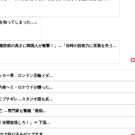
を知ってしまった…」
技術の高さに韓国人が衝撃！」→「当時の技術力に言葉を失う...
カー界、ロンドン五輪メダ...
者へＣ・ロナウドが贈った...
ブチギレ→スタジオ誰も反...
 →専門家も警鐘「救助...
開放流しろ！」⇒ 下流...
チで作り込みがエグすぎ...