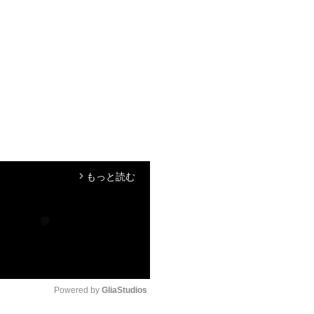
もっと読む
arrow_forward_ios
Powered by 
GliaStudios