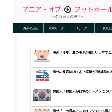
海外の反応
欧州リーグ
Jリーグ
代表戦
海外「今年、夏の暑さが厳しい日本でこん
海外の反応MLB：村上宗隆が2戦連発の2
韓国人「韓国人が日本のラーメンについて
海外「この日本アニメはマジでぶっ飛んで