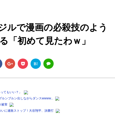
M
u
t
ジルで漫画の必殺技のよう
e
る「初めて見たわｗ」
B!
なってもいい？」
ルンブルン出しながらダンスwwww...
水被害
ついに連敗ストップ！大谷翔平、決勝打