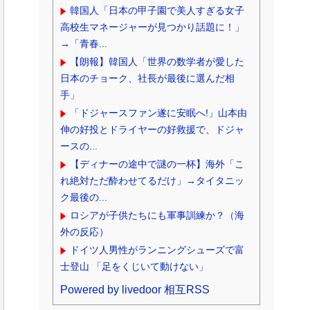
韓国人「日本の甲子園で美人すぎる女子
高校生マネージャーが見つかり話題に！」
→「青春...
【朗報】韓国人「世界の数学者が愛した
日本のチョーク、社長が最後に選んだ相
手」
「ドジャースファン遂に安眠へ!」山本由
伸の好投とドライヤーの好救援で、ドジャ
ースの...
【ディナーの途中で謎の一杯】海外「こ
れ絶対ただ酔わせてるだけ」→タイタニッ
ク最後の...
ロシアが子供たちにも軍事訓練か？（海
外の反応）
ドイツ人男性がランニングシューズで富
士登山 「足をくじいて動けない」
Powered by livedoor 相互RSS