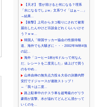
【天才】 雪が溶けると何になる？理系
「水になるでしょw」文系ワイ「はぁ～…」
→結果...
【衝撃】上司からタコ殴りにされて被害
届出したんやけど示談金どれくらいいけそ
う？ｗｗ...
韓国人「韓国サッカー協会の性接待報
道、海外でも大騒ぎに・・・2002年W杯4強
の記...
海外「コーヒー1杯が6ドルって何なん
だ、レシートを二度見した」値上げで買う
のをやめ...
山本由伸の無失点力投＆大谷の決勝内野
安打でドジャースが連敗ストップ！
←「我々は二度...
路上駐車中のテスラ車を超弩級のゲリラ
豪雨が直撃、水が溢れてどんどん浸かって
いくのを...