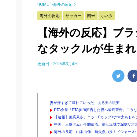
HOME
>
海外の反応
>
海外の反応
サッカー
南米
小ネタ
【海外の反応】ブラ
なタックルが生まれ
更新日：
2025年3月4日
妻が嫌すぎて壊れていった、ある夫の現実
PTA会長「PTA参加拒否した親へ最終警告。こう
【速報】藤嶌果歩、ニットFカップ+ナマ太ももをブ
中国、三峡ダムが全開放流。長江流域で深刻な洪
海外の反応 山本由伸、無失点力投！ドジャース