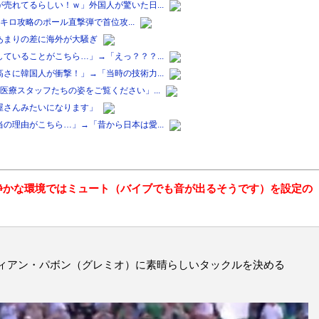
売れてるらしい！ｗ」外国人が驚いた日...
0キロ攻略のポール直撃弾で首位攻...
あまりの差に海外が大騒ぎ
ていることがこちら…」→「えっ？？？...
さに韓国人が衝撃！」→「当時の技術力...
療スタッフたちの姿をご覧ください」...
屋さんみたいになります」
の理由がこちら…」→「昔から日本は愛...
静かな環境ではミュート（バイブでも音が出るそうです）を設定の
ィアン・パボン（グレミオ）に素晴らしいタックルを決める