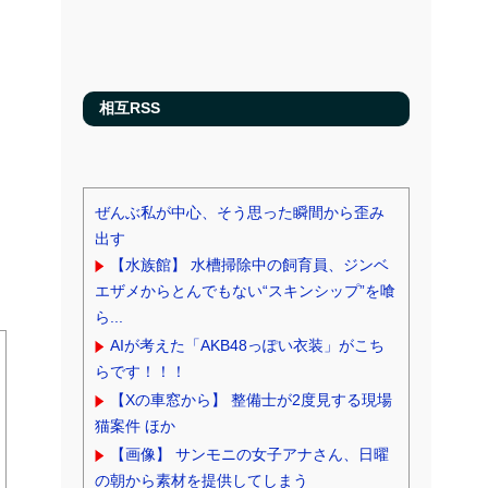
相互RSS
ぜんぶ私が中心、そう思った瞬間から歪み
出す
【水族館】 水槽掃除中の飼育員、ジンベ
エザメからとんでもない“スキンシップ”を喰
ら...
AIが考えた「AKB48っぽい衣装」がこち
らです！！！
【Xの車窓から】 整備士が2度見する現場
猫案件 ほか
【画像】 サンモニの女子アナさん、日曜
の朝から素材を提供してしまう