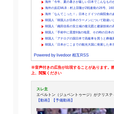
海外「今年、夏の暑さが厳しい日本でこんなものが
海外の反応MLB：村上宗隆が2戦連発の26号、16
海外「なんてこった！」日本とドイツの病院食の
韓国人「韓国人が日本のラーメンについて勘違いし
韓国人「織田信長の安土城の復元図と建築技術の高
韓国人「手術中に震度6強の地震、その時の日本の医
韓国人「アナログの国日本で高級車を買うと葬儀
韓国人「日本がここまでの観光大国に発展した本当
Powered by livedoor 相互RSS
※音声付きの広告が出現することがあります。
上、閲覧ください
スレ主
エベルトン（ジュベントゥージ）がクリステ
【動画】
【予備動画】