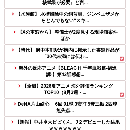
核武装が必要』と言...
【水族館】 水槽掃除中の飼育員、ジンベエザメか
らとんでもない“スキ...
【Xの車窓から】 整備士が2度見する現場猫案件
ほか
【時代】 府中本町駅が構内に掲示した書道作品が
「30代未満には伝わ...
海外の反応アニメ【BLEACＨ 千年血戦篇-禍進
譚-】第43話感想...
【全滅】2026夏アニメ 海外評価ランキング
TOP10（8月3週・...
DeNA片山皓心 6回 91球 3安打 5奪三振 2四球
無失点...
【朗報】中井卓大ピピくん、J２デビューした結果
ｗｗｗｗｗｗｗ