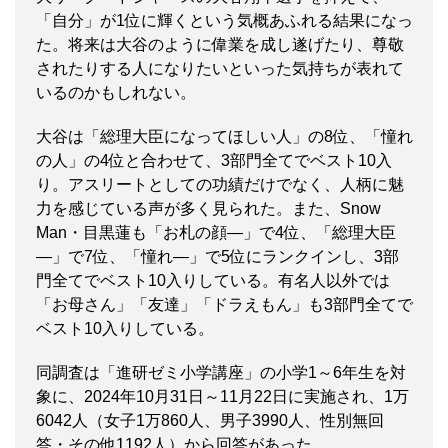
「自分」が1位に輝くという気概あふれる結果になっ
た。将来は大谷のように偉業を成し遂げたり、尊敬
されたりする人になりたいといった気持ちが表れて
いるのかもしれない。
大谷は「総理大臣になってほしい人」の8位、「憧れ
の人」の4位と合わせて、3部門全てでベスト10入
り。アスリートとしての功績だけでなく、人柄に魅
力を感じている声が多く見られた。また、Snow
Man・目黒蓮も「お札の顔―」で4位、「総理大臣
―」で7位、「憧れ―」で5位にランクインし、3部
門全てでベスト10入りしている。有名人以外では
「お母さん」「友達」「ドラえもん」も3部門全てで
ベスト10入りしている。
同調査は「進研ゼミ小学講座」の小学1～6年生を対
象に、2024年10月31日～11月22日に実施され、1万
6042人（女子1万860人、男子3990人、性別無回
答・その他1192人）から回答があった。