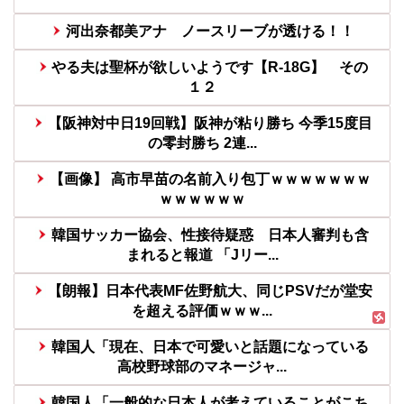
河出奈都美アナ ノースリーブが透ける！！
やる夫は聖杯が欲しいようです【R-18G】 その
１２
【阪神対中日19回戦】阪神が粘り勝ち 今季15度目
の零封勝ち 2連...
【画像】 高市早苗の名前入り包丁ｗｗｗｗｗｗｗ
ｗｗｗｗｗｗ
韓国サッカー協会、性接待疑惑 日本人審判も含
まれると報道 「Jリー...
【朗報】日本代表MF佐野航大、同じPSVだが堂安
を超える評価ｗｗｗ...
韓国人「現在、日本で可愛いと話題になっている
高校野球部のマネージャ...
韓国人「一般的な日本人が考えていることがこち