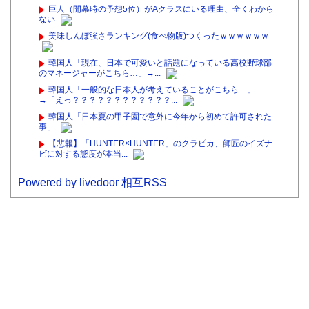
巨人（開幕時の予想5位）がAクラスにいる理由、全くわから
ない
美味しんぼ強さランキング(食べ物版)つくったｗｗｗｗｗｗ
韓国人「現在、日本で可愛いと話題になっている高校野球部
のマネージャーがこちら…」→...
韓国人「一般的な日本人が考えていることがこちら…」
→「えっ？？？？？？？？？？？？...
韓国人「日本夏の甲子園で意外に今年から初めて許可された
事」
【悲報】「HUNTER×HUNTER」のクラピカ、師匠のイズナ
ビに対する態度が本当...
Powered by livedoor 相互RSS