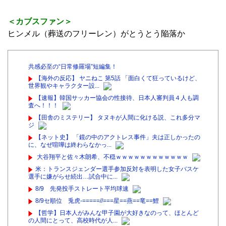
＜カブスファン＞
ヒンメル（葬送のフリーレン）がとうとう陥落か
共感必至の“日常修羅場”短編集！
【海外の反応】 ヤニねこ 第5話 「面白くて狂っているけど、
世界観やキャラクター設...
【速報】韓国サッカー協会の性接待、日本人審判員４人も調
査へ！！！
【田舎のミステリー】 タヌキが人間に化ける説、これ多分マ
ジ
【ネット史】 「鏡の中のアクトレス事件」夫は正しかったの
に、なぜ喧嘩は終わらなかっ...
大谷翔平と佐々木朗希、不穏ｗｗｗｗｗｗｗｗｗｗｗｗ
米：トランスジェンダー選手参加反対を表明した女子バスケ
選手に嫌がらせ続出…試合中に...
8/9 先発投手ストレート平均球速
8/9セ順位 兎虎-=====//===星==燕==竜==鯉
【哲学】日本人がみんな甲子園が大好きなのって、ほとんど
の人間にとって、高校時代が人...