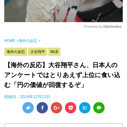
Powered by 
GliaStudios
M
HOME
>
海外の反応
>
u
t
海外の反応
大谷翔平
MLB
e
【海外の反応】大谷翔平さん、日本人の
アンケートではとりあえず上位に食い込
む「円の価値が回復するぞ」
投稿日：
2024年12月12日
B!