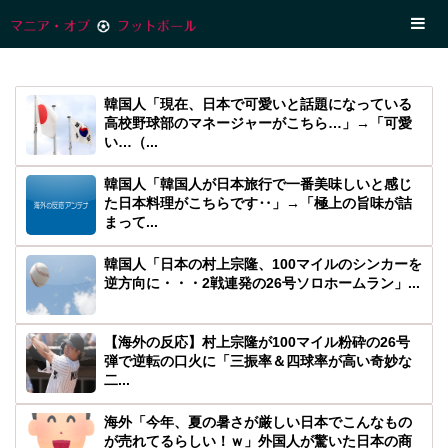
韓国人「現在、日本で可愛いと話題になっている
高校野球部のマネージャーがこちら…」→「可愛
い…（...
韓国人「韓国人が日本旅行で一番美味しいと感じ
た日本料理がこちらです‥」→「極上の旨味が詰
まって...
韓国人「日本の村上宗隆、100マイルのシンカーを
逆方向に・・・2戦連発の26号ソロホームラン」...
【海外の反応】村上宗隆が100マイル粉砕の26号
弾で逆転の口火に「三振率＆四球率が高い奇妙な
二...
海外「今年、夏の暑さが厳しい日本でこんなもの
が売れてるらしい！ｗ」外国人が驚いた日本の商