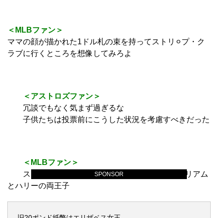
＜MLBファン＞
ママの顔が描かれた1ドル札の束を持ってストリ⚪︎プ・ク
ラブに行くところを想像してみろよ
＜アストロズファン＞
冗談でもなく気まず過ぎるな
子供たちは投票前にこうした状況を考慮すべきだった
＜MLBファン＞
ストリ⚪︎パーにおばあちゃんを投げつけるウィリアム
SPONSOR
とハリーの両王子
旧20ポンド紙幣はエリザベス女王