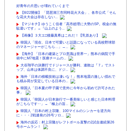
好青年の片思いが壊れていくまで
【8/22開催】 「琵琶湖三市同時花火大会」、各市公式「そん
な花火大会は存在しない...
【マジキチ】ゆうこく信者「高市総理に大勢のSP。税金の無
駄遣いです」→『山上のよう...
【画像】３大エ□後藤真希はこれだ！【乳首あり】
韓国人「現在、日本で可愛いと話題になっている高校野球部
のマネージャーがこちら…」→...
【海外】「日本の建築とプロ意識は世界一」熊本の病院で手
術中にM7地震！医療チームの...
大谷翔平の決勝打でドジャースが勝利、連敗は『７』でスト
ップ、山本は体調不良に、ドジ...
海外「日本の積載技術は凄いな！」熊本地震の激しい揺れで
も積み荷が安定している日本の...
韓国人「日本夏の甲子園で意外に今年から初めて許可された
事」
韓国人「韓国人が日本旅行で一番美味しいと感じた日本料理
がこちらです‥」→「極上の旨...
韓国人「日本の村上宗隆、100マイルのシンカーを逆方向
に・・・2戦連発の26号ソロ...
海外の反応：村上宗隆がレフトポール直撃の2試合連続第26
号ホームラン！