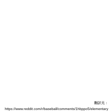
翻訳元：
https://www.reddit.com/r/baseball/comments/1hbppo5/elementary