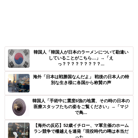
韓国人「韓国人が日本のラーメンについて勘違い
していることがこちら…」→「え
っ？？？？？？？？？...
海外「日本は戦勝国なんだよ」 戦後の日本人の特
別な生き様に各国から称賛の声
韓国人「手術中に震度6強の地震、その時の日本の
医療スタッフたちの姿をご覧ください」→「マジ
で鳥...
【海外の反応】52歳イチロー、マ軍主催のホーム
ラン競争で柵越えを連発「現役時代の噂は本当だ
った...