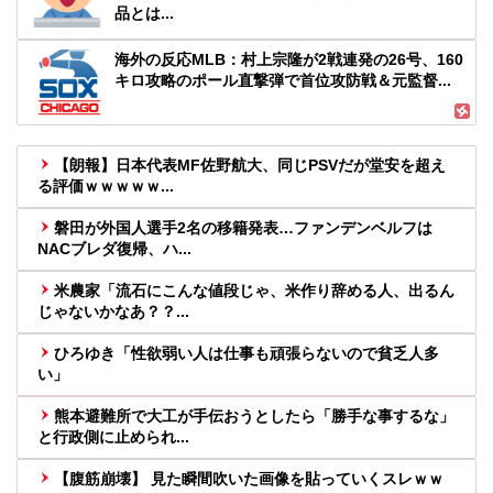
品とは...
海外の反応MLB：村上宗隆が2戦連発の26号、160
キロ攻略のポール直撃弾で首位攻防戦＆元監督...
【朗報】日本代表MF佐野航大、同じPSVだが堂安を超え
る評価ｗｗｗｗｗ...
磐田が外国人選手2名の移籍発表…ファンデンベルフは
NACブレダ復帰、ハ...
米農家「流石にこんな値段じゃ、米作り辞める人、出るん
じゃないかなあ？？...
ひろゆき「性欲弱い人は仕事も頑張らないので貧乏人多
い」
熊本避難所で大工が手伝おうとしたら「勝手な事するな」
と行政側に止められ...
【腹筋崩壊】 見た瞬間吹いた画像を貼っていくスレｗｗ