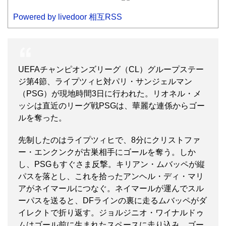
Powered by livedoor 相互RSS
UEFAチャンピオンズリーグ（CL）グループステー
ジ第4節、ライプツィヒ対パリ・サンジェルマン
（PSG）が現地時間3日に行われた。リオネル・メ
ッシは直近のリーグ戦PSGは、華麗な連係からゴー
ルを奪った。
先制したのはライプツィヒで、8分にクリストファ
ー・エンクンクが古巣相手にゴールを奪う。しか
し、PSGもすぐさま反撃。キリアン・ムバッペが縦
パスを落とし、これを拾ったアンヘル・ディ・マリ
アがネイマールにつなぐ。ネイマールが運んでスル
ーパスを送ると、DFラインの裏に走るムバッペがダ
イレクトで折り返す。ジョルジニオ・ワイナルドゥ
ムはゴール前に生まれたスペースに走り込み、ゴー