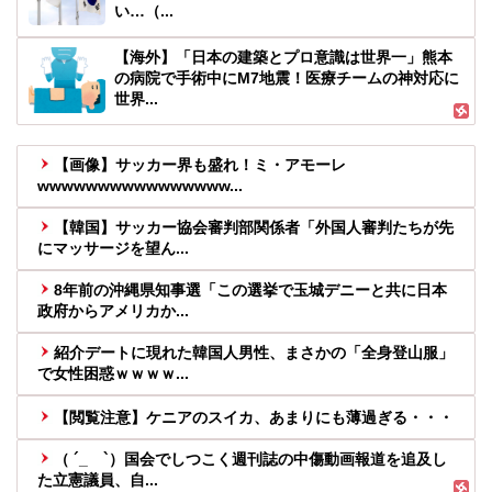
い…（...
【海外】「日本の建築とプロ意識は世界一」熊本
の病院で手術中にM7地震！医療チームの神対応に
世界...
【画像】サッカー界も盛れ！ミ・アモーレ
wwwwwwwwwwwwwwww...
【韓国】サッカー協会審判部関係者「外国人審判たちが先
にマッサージを望ん...
8年前の沖縄県知事選「この選挙で玉城デニーと共に日本
政府からアメリカか...
紹介デートに現れた韓国人男性、まさかの「全身登山服」
で女性困惑ｗｗｗｗ...
【閲覧注意】ケニアのスイカ、あまりにも薄過ぎる・・・
（ ´_ゝ`）国会でしつこく週刊誌の中傷動画報道を追及し
た立憲議員、自...