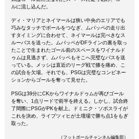
ルに流し込んだ。
ディ・マリアとネイマールは狭い中央のエリアでも
巧みなタッチでボールをつなぎ、ムバッペの走り出
すタイミングに合わせて、ネイマールは完ぺきなス
ルーパスを送った。ムバッペがDFラインの裏を取っ
たことで生まれたゴール前のスペースをワイナルド
ゥムは見逃さず、ムバッペもそこへ完璧なパスを送
っている。メッシは直近のリーグ戦で膝を痛め、こ
の試合を欠場。それでも、PSGは完璧なコンビネー
ションからゴールを奪って見せた。
PSGは39分にCKからワイナルドゥムが再びゴール
を奪い、1点リードで前半を終える。しかし、試合終
了間際にPSGがPKを献上。ドミニク・ソボスライが
これを決め、ライプツィヒが土壇場で勝ち点1をもぎ
取った。
（フットボールチャンネル編集部）