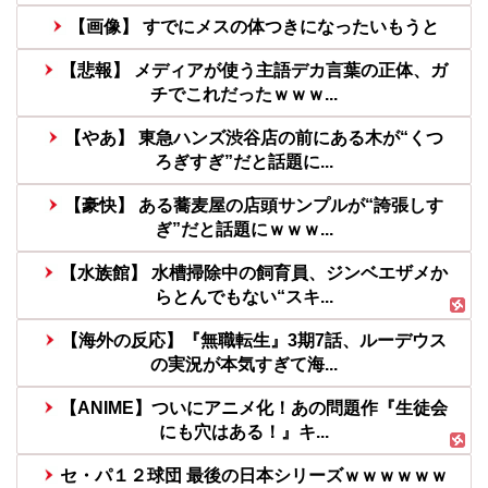
【画像】 すでにメスの体つきになったいもうと
【悲報】 メディアが使う主語デカ言葉の正体、ガ
チでこれだったｗｗｗ...
【やあ】 東急ハンズ渋谷店の前にある木が“くつ
ろぎすぎ”だと話題に...
【豪快】 ある蕎麦屋の店頭サンプルが“誇張しす
ぎ”だと話題にｗｗｗ...
【水族館】 水槽掃除中の飼育員、ジンベエザメか
らとんでもない“スキ...
【海外の反応】『無職転生』3期7話、ルーデウス
の実況が本気すぎて海...
【ANIME】ついにアニメ化！あの問題作『生徒会
にも穴はある！』キ...
セ・パ１２球団 最後の日本シリーズｗｗｗｗｗｗ