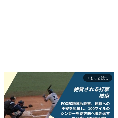
もっと読む
arrow_forward_ios