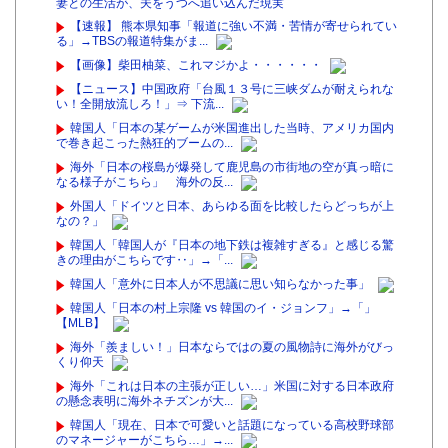
妻との生活が、夫をうつへ追い込んだ現実
【速報】 熊本県知事「報道に強い不満・苦情が寄せられてい
る」→TBSの報道特集がま...
【画像】柴田柚菜、これマジかよ・・・・・・
【ニュース】中国政府「台風１３号に三峡ダムが耐えられな
い！全開放流しろ！」⇒ 下流...
韓国人「日本の某ゲームが米国進出した当時、アメリカ国内
で巻き起こった熱狂的ブームの...
海外「日本の桜島が爆発して鹿児島の市街地の空が真っ暗に
なる様子がこちら」 海外の反...
外国人「ドイツと日本、あらゆる面を比較したらどっちが上
なの？」
韓国人「韓国人が『日本の地下鉄は複雑すぎる』と感じる驚
きの理由がこちらです‥」→「...
韓国人「意外に日本人が不思議に思い知らなかった事」
韓国人「日本の村上宗隆 vs 韓国のイ・ジョンフ」→「」
【MLB】
海外「羨ましい！」日本ならではの夏の風物詩に海外がびっ
くり仰天
海外「これは日本の主張が正しい…」米国に対する日本政府
の懸念表明に海外ネチズンが大...
韓国人「現在、日本で可愛いと話題になっている高校野球部
のマネージャーがこちら…」→...