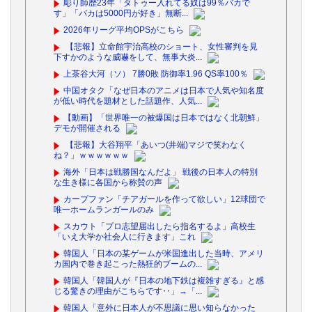
彫り師歴23年「タトゥー入れてる奴は99％バカで
す」「バカは5000円が好き」無断...
2026年リーグ平均OPSがこちら
【悲報】立命館宇治高校のショート、女性審判を見
下すかのような威嚇をして、無事大炎...
上茶谷大河（ソ） 7勝0敗 防御率1.96 QS率100％
中国オタク「なぜ日本のアニメは日本で人気や知名度
が低い時代を題材とした話題作、人気...
【動画】「世界唯一の被爆国は日本ではなく北朝鮮」
デモが開催される
【悲報】大谷翔平「あいつ(井端)マジで笑わなく
ね？」ｗｗｗｗｗｗ
海外「日本は戦勝国なんだよ」 戦後の日本人の特別
な生き様に各国から称賛の声
カープファン「チアガールを作って欲しい」12球団で
唯一ホームランガールのみ
スカウト「プロ志望届出したら指名するよ」高校生
「いえ大学か社会人に行きます」これ
韓国人「日本の某ゲームが米国進出した当時、アメリ
カ国内で巻き起こった熱狂的ブームの...
韓国人「韓国人が『日本の地下鉄は複雑すぎる』と感
じる驚きの理由がこちらです‥」→「...
韓国人「意外に日本人が不思議に思い知らなかった