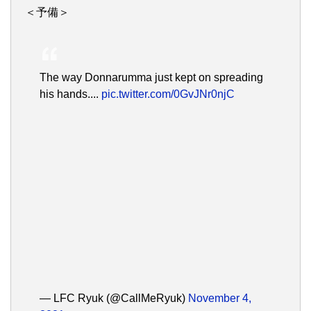
＜予備＞
The way Donnarumma just kept on spreading
his hands....
pic.twitter.com/0GvJNr0njC
— LFC Ryuk (@CallMeRyuk)
November 4,