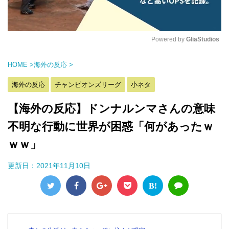
Powered by 
GliaStudios
M
HOME
>
海外の反応
>
u
t
海外の反応
チャンピオンズリーグ
小ネタ
e
【海外の反応】ドンナルンマさんの意味
不明な行動に世界が困惑「何があったｗ
ｗｗ」
更新日：
2021年11月10日
B!