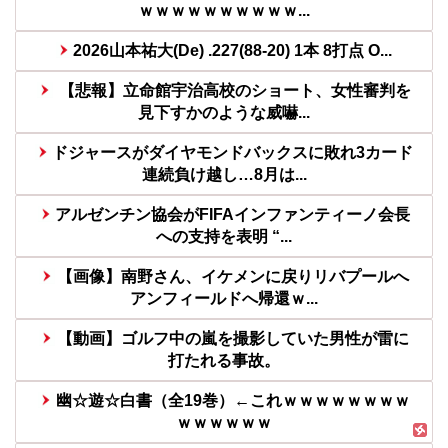
ｗｗｗｗｗｗｗｗｗｗ...
2026山本祐大(De) .227(88-20) 1本 8打点 O...
【悲報】立命館宇治高校のショート、女性審判を
見下すかのような威嚇...
ドジャースがダイヤモンドバックスに敗れ3カード
連続負け越し…8月は...
アルゼンチン協会がFIFAインファンティーノ会長
への支持を表明 “...
【画像】南野さん、イケメンに戻りリバプールへ
アンフィールドへ帰還ｗ...
【動画】ゴルフ中の嵐を撮影していた男性が雷に
打たれる事故。
幽☆遊☆白書（全19巻）←これｗｗｗｗｗｗｗｗ
ｗｗｗｗｗｗ