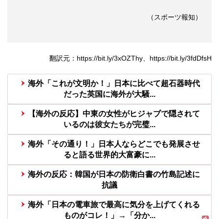
（スポーツ報知）
翻訳元：https://bit.ly/3xOZThy、https://bit.ly/3fdDfsH
海外「これが文明か！」日本に比べて超石器時代
だった英国に海外が大騒...
【海外の反応】中東の女性がヒジャブで隠されて
いるのは彼女たちが完璧...
海外「その通り！」日本人ならどこでも発展させ
ると語る世界的大富豪に...
海外の反応：韓国が日本の防衛白書の竹島記述に
抗議
海外「日本の電車旅で最高に気分を上げてくれる
ものがコレ！」→「分か...