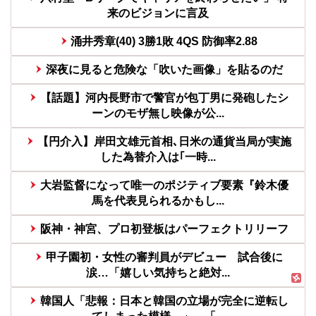
来のビジョンに言及
涌井秀章(40) 3勝1敗 4QS 防御率2.88
深夜に見ると危険な「吹いた画像」を貼るのだ
【話題】河内長野市で警官が包丁男に発砲したシ
ーンのモザ無し映像が公...
【円介入】岸田文雄元首相､日米の通貨当局が実施
した為替介入は｢一時...
大岩監督になって唯一のポジティブ要素『鈴木優
馬を代表見られるかもし...
阪神・神宮、プロ初登板はパーフェクトリリーフ
甲子園初・女性の審判員がデビュー 試合後に
涙…「嬉しい気持ちと絶対...
韓国人「悲報：日本と韓国の立場が完全に逆転し