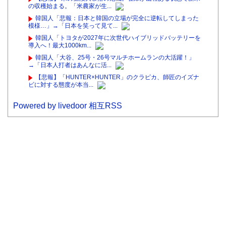
の収穫始まる。「米農家が生...
韓国人「悲報：日本と韓国の立場が完全に逆転してしまった
模様…」→「日本を笑って見て...
韓国人「トヨタが2027年に次世代ハイブリッドバッテリーを
導入へ！最大1000km...
韓国人「大谷、25号・26号マルチホームランの大活躍！」
→「日本人打者はあんなに活...
【悲報】「HUNTER×HUNTER」のクラピカ、師匠のイズナ
ビに対する態度が本当...
Powered by livedoor 相互RSS