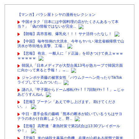
【マンガ】バラシ屋トシヤの漫画セレクション
中国オタク「日本には中国料理の店がたくさんあるって本
当？」「偽の情報ではないが完全...
【朗報】高市首相、爆乳化！！！ サナ活待ったなし！
【中国】 毎年恒例の大洪水、今年もヤバい 湖北省秭帰県で山
洪水が市街地を直撃、工場...
【悲報】 有吉、一般人に「ド正論」を叩きつけて炎上ｗｗｗ
ｗｗｗｗｗ
韓国人「日本メディアが大型台風13号が急カーブで韓国方面
に向かって来ると予報！」→...
ジャンポケ斉藤の被害女性「バウムクーヘン売ったりTikTok
ライブしててムカついた...
謎の人「甲子園からドーム移転ｲﾔｯ！！7回制ｲﾔｯ！！」←じゃ
あどうすんねん
【悲報】プーチン「あえて申し上げます。 助けてくださ
い。」
中日・選手会長の藤嶋「熊本の断水が続いているうちはサヨ
ナラの水かけ自粛しようと、野...
【悲報】 高野連「暑熱対策で第2試合は13:30プレイボール
や！」
【悲報】 米の値段大暴落の危機。在庫が山程ある状態で新米