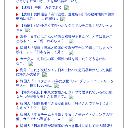
小さなすれ違いが、夫を追い詰めていく
【速報】 中国、ガチで逝く
【悲報】共同通信「高市総理、避難所3分間の被災地熊本視察
動画に批判！」 → 内閣報...
【画像】顔が小さくて即ハボなグラドルをご覧くださいｗｗ
ｗｗ
海外「日本にはこんな特殊な標識があるんだけど皆は見たこ
とある？」→「何これめちゃく...
韓国人「悲報：日本と韓国の立場が完全に逆転してしまった
模様…」→「日本を笑って見て...
カナダ人「お前らの国で異性の服を着てたらどう思われ
る？」
海外「これが文明か！」日本に比べて超石器時代だった英国
に海外が大騒ぎ
韓国人「トヨタが2027年に次世代ハイブリッドバッテリーを
導入へ！最大1000km...
【海外の反応】中東の女性がヒジャブで隠されているのは彼
女たちが完璧な美しさを備えて...
韓国人「韓国版モヤさまが面白い！息子さんですか？えええ
ええっ？？？」
韓国人「本日チームをサヨナラ負けさせたイ・ジョンフの守
備、ガチでヤバ過ぎる…」→「...
韓国人「日本政府が韓国産のめっき鋼板に対して最大55.3%