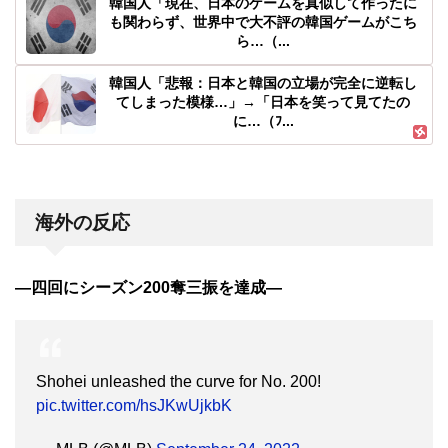
韓国人「現在、日本のゲームを真似して作ったに
も関わらず、世界中で大不評の韓国ゲームがこち
ら…（...
韓国人「悲報：日本と韓国の立場が完全に逆転し
てしまった模様…」→「日本を笑って見てたの
に…（ﾌ...
海外の反応
―四回にシーズン200奪三振を達成―
Shohei unleashed the curve for No. 200!
pic.twitter.com/hsJKwUjkbK