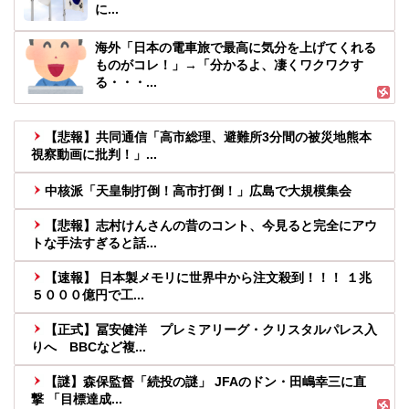
に...
海外「日本の電車旅で最高に気分を上げてくれる
ものがコレ！」→「分かるよ、凄くワクワクす
る・・・...
【悲報】共同通信「高市総理、避難所3分間の被災地熊本
視察動画に批判！」...
中核派「天皇制打倒！高市打倒！」広島で大規模集会
【悲報】志村けんさんの昔のコント、今見ると完全にアウ
トな手法すぎると話...
【速報】 日本製メモリに世界中から注文殺到！！！ １兆
５０００億円で工...
【正式】冨安健洋 プレミアリーグ・クリスタルパレス入
りへ BBCなど複...
【謎】森保監督「続投の謎」 JFAのドン・田嶋幸三に直
撃 「目標達成...