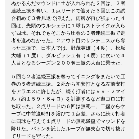
ぬかるんだマウンドに土が入れられた２回は、２者
連続三振を奪い、１点リードで迎えた３回はこの試
合初めて３者凡退で抑えた。雨脚が再び強まった４
回は、先頭のウルシェラに１球もストライクが入ら
ず四球。それでもそこから圧巻の３者連続三振で走
者を進めなかった。２アウト目のサンチェスから奪
った三振で、日本人では、野茂英雄（４度）、松坂
大輔（１度）、ダルビッシュ有（４度）に次いで４
人目となるシーズン２００奪三振の大台に乗せた。
５回も２者連続三振を奪ってイニングをまたいで圧
巻の５者連続三振。２死から初安打となる左前安打
をアラエスに許したが、続く打者には９９・２マイ
ル（約１５９・６キロ）を計測するなど遊ゴロに打
ち取った。２点リードの６回は無死一、二塁からケ
ーブに中前適時打を浴びて１点差。さらに続く打者
に四球を与えて１点リードの無死満塁でマウンドを
降りた。バトンを託したループが無失点で切り抜け
てリードを守った。