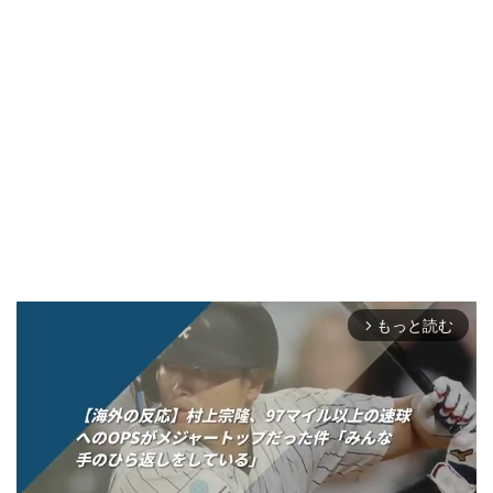
もっと読む
arrow_forward_ios