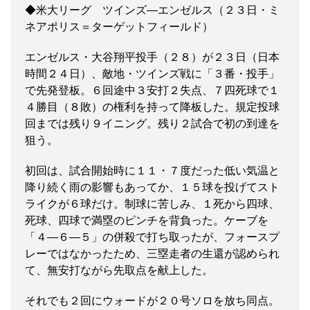
◆米大リーグ ツインズ―エンゼルス（２３日・ミ
ネアポリス＝ターゲットフィールド）
エンゼルス・大谷翔平投手（２８）が２３日（日本
時間２４日）、敵地・ツインズ戦に「３番・投手」
で先発登板。６回途中３安打２失点、７四死球で１
４勝目（８敗）の権利を持って降板した。規定投球
回までは残り９イニング。残り２試合で初の到達を
狙う。
初回は、試合開始時に１１・７度だった低い気温と
降り続く雨の影響もあってか、１５球を投げてスト
ライクが６球だけ。制球に苦しみ、１死から四球、
死球、四球で満塁のピンチを背負った。ケーブを
「４―６―５」の併殺で打ち取ったが、フォースプ
レーではなかったため、三塁走者の生還が認められ
て、無安打ながら先取点を献上した。
それでも２回にウォードが２０号ソロを放ち同点。