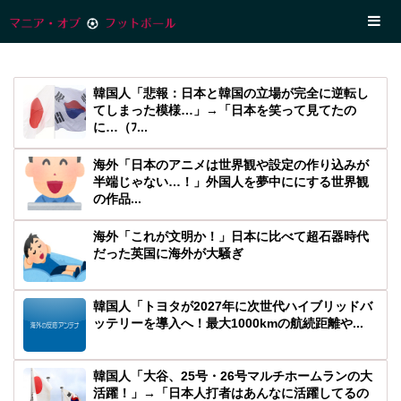
韓国人「悲報：日本と韓国の立場が完全に逆転し
てしまった模様…」→「日本を笑って見てたの
に…（ﾌ...
海外「日本のアニメは世界観や設定の作り込みが
半端じゃない…！」外国人を夢中ににする世界観
の作品...
海外「これが文明か！」日本に比べて超石器時代
だった英国に海外が大騒ぎ
韓国人「トヨタが2027年に次世代ハイブリッドバ
ッテリーを導入へ！最大1000kmの航続距離や...
韓国人「大谷、25号・26号マルチホームランの大
活躍！」→「日本人打者はあんなに活躍してるの