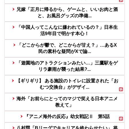
兄嫁「正月に帰るから、ゲームと、いいお肉と酒
と、お風呂グッズの準備...
「中国人ってこんなに嫌われているの？」日本生
活9年目で明かす本心！
「どこからが鬱で、どこからが甘え？」…あるX
民の素朴な疑問がXで論...
「遊園地のアトラクションみたい…」三鷹駅をゲ
リラ豪雨が襲った結果?...
【ギリギリ】 ある施設のトイレに設置された「お
むつ交換台」がデザイ...
海外「お前らにとってのマジで笑える日本アニメ
教えて」
『アニメ海外の反応』幼女戦記Ⅱ 第5話
八村塁「Bリーグでキャリアを終わらせたい」 将