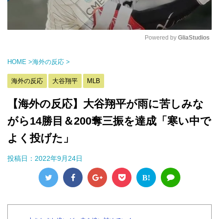
Powered by 
GliaStudios
M
HOME
>
海外の反応
>
u
t
海外の反応
大谷翔平
MLB
e
【海外の反応】大谷翔平が雨に苦しみな
がら14勝目＆200奪三振を達成「寒い中で
よく投げた」
投稿日：
2022年9月24日
B!