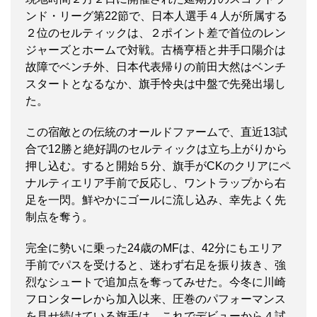
ンド・リーグ第22節で、日本人選手４人が所属する
２位のセルティックは、２ポイント差で首位のレン
ジャーズとホームで対戦。古橋亨梧と井手口陽介は
故障でベンチ外、日本代表帰りの前田大然はベンチ
スタートとなるなか、旗手怜央は中盤で先発出場し
た。
この宿敵との伝統のオールドファームで、直近13試
合で12勝と絶好調のセルティックは立ち上がりから
押し込む。すると開始５分、旗手がCKのクリアにペ
ナルティエリア手前で反応し、ワントラップから右
足を一閃。鮮やかにゴールに流し込み、幸先よく先
制点を奪う。
完全に勢いに乗った24歳のMFは、42分にもエリア
手前でパスを受けると、迷わず右足を振り抜き、強
烈なシュートで追加点を奪ってみせた。今冬に川崎
フロンターレから加入以来、圧巻のパフォーマンス
を見せ続けている旗手は、これでデビューから４試