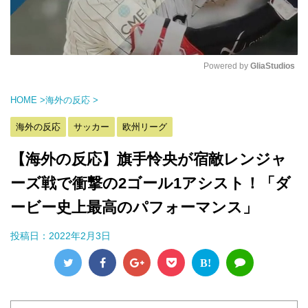
Powered by 
GliaStudios
M
HOME
>
海外の反応
>
u
t
海外の反応
サッカー
欧州リーグ
e
【海外の反応】旗手怜央が宿敵レンジャ
ーズ戦で衝撃の2ゴール1アシスト！「ダ
ービー史上最高のパフォーマンス」
投稿日：
2022年2月3日
B!