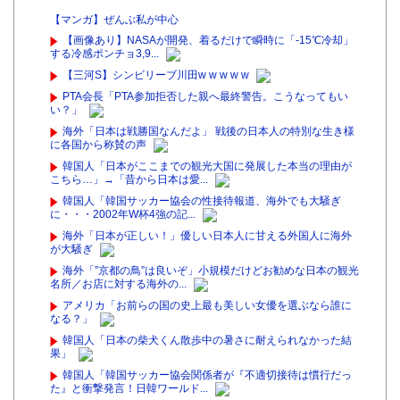
【マンガ】ぜんぶ私が中心
【画像あり】NASAが開発、着るだけで瞬時に「-15℃冷却」
する冷感ポンチョ3,9...
【三河S】シンビリーブ川田w w w w w
PTA会長「PTA参加拒否した親へ最終警告。こうなってもい
い？」
海外「日本は戦勝国なんだよ」 戦後の日本人の特別な生き様
に各国から称賛の声
韓国人「日本がここまでの観光大国に発展した本当の理由が
こちら…」→「昔から日本は愛...
韓国人「韓国サッカー協会の性接待報道、海外でも大騒ぎ
に・・・2002年W杯4強の記...
海外「日本が正しい！」優しい日本人に甘える外国人に海外
が大騒ぎ
海外「”京都の鳥”は良いぞ」小規模だけどお勧めな日本の観光
名所／お店に対する海外の...
アメリカ「お前らの国の史上最も美しい女優を選ぶなら誰に
なる？」
韓国人「日本の柴犬くん散歩中の暑さに耐えられなかった結
果」
韓国人「韓国サッカー協会関係者が『不適切接待は慣行だっ
た』と衝撃発言！日韓ワールド...