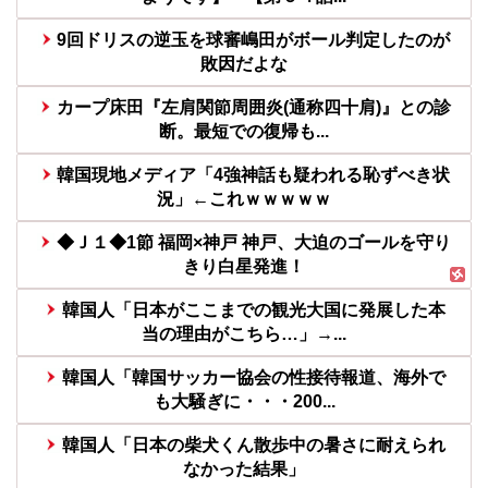
9回ドリスの逆玉を球審嶋田がボール判定したのが
敗因だよな
カープ床田『左肩関節周囲炎(通称四十肩)』との診
断。最短での復帰も...
韓国現地メディア「4強神話も疑われる恥ずべき状
況」←これｗｗｗｗｗ
◆Ｊ１◆1節 福岡×神戸 神戸、大迫のゴールを守り
きり白星発進！
韓国人「日本がここまでの観光大国に発展した本
当の理由がこちら…」→...
韓国人「韓国サッカー協会の性接待報道、海外で
も大騒ぎに・・・200...
韓国人「日本の柴犬くん散歩中の暑さに耐えられ
なかった結果」