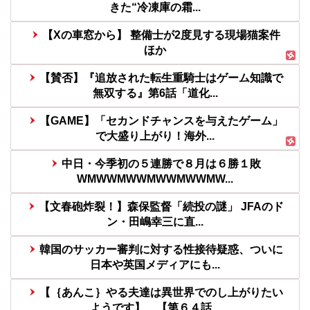
きた“冷凍庫の霜...
【Xの車窓から】 整備士が2度見する現場猫案件
ほか
【賛否】『追放された転生重騎士はゲーム知識で
無双する』第6話「道化...
【GAME】「セカンドチャンスを与えたゲーム」
で大盛り上がり！海外...
中日・今季初の５連勝で８月は６勝１敗
WMWWMWWMWWMWWMW...
【文春砲炸裂！】森保監督「続投の謎」 JFAのド
ン・田嶋幸三に直...
韓国のサッカー審判に対する性接待疑惑、ついに
日本や英国メディアにも...
【｛あんこ｝やる夫達は異世界でのし上がりたい
ようです】 【第６４話...