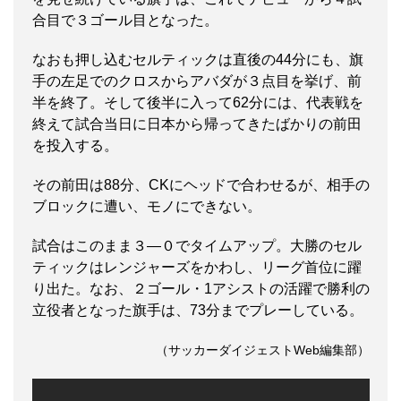
合目で３ゴール目となった。
なおも押し込むセルティックは直後の44分にも、旗
手の左足でのクロスからアバダが３点目を挙げ、前
半を終了。そして後半に入って62分には、代表戦を
終えて試合当日に日本から帰ってきたばかりの前田
を投入する。
その前田は88分、CKにヘッドで合わせるが、相手の
ブロックに遭い、モノにできない。
試合はこのまま３―０でタイムアップ。大勝のセル
ティックはレンジャーズをかわし、リーグ首位に躍
り出た。なお、２ゴール・1アシストの活躍で勝利の
立役者となった旗手は、73分までプレーしている。
（サッカーダイジェストWeb編集部）