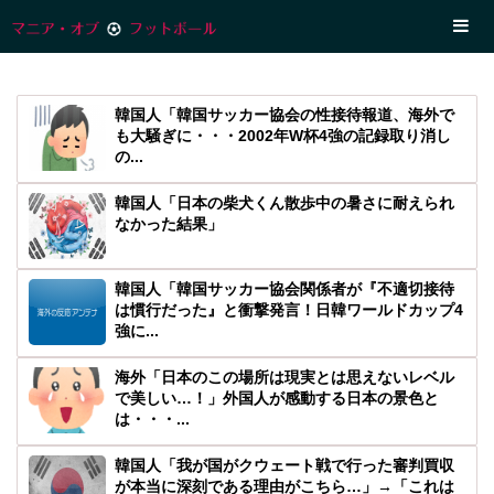
韓国人「韓国サッカー協会の性接待報道、海外で
も大騒ぎに・・・2002年W杯4強の記録取り消し
の...
韓国人「日本の柴犬くん散歩中の暑さに耐えられ
なかった結果」
韓国人「韓国サッカー協会関係者が『不適切接待
は慣行だった』と衝撃発言！日韓ワールドカップ4
強に...
海外「日本のこの場所は現実とは思えないレベル
で美しい…！」外国人が感動する日本の景色と
は・・・...
韓国人「我が国がクウェート戦で行った審判買収
が本当に深刻である理由がこちら…」→「これは