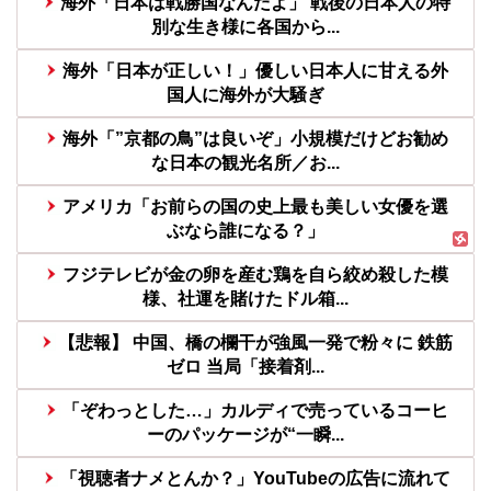
海外「日本は戦勝国なんだよ」 戦後の日本人の特
別な生き様に各国から...
海外「日本が正しい！」優しい日本人に甘える外
国人に海外が大騒ぎ
海外「”京都の鳥”は良いぞ」小規模だけどお勧め
な日本の観光名所／お...
アメリカ「お前らの国の史上最も美しい女優を選
ぶなら誰になる？」
フジテレビが金の卵を産む鶏を自ら絞め殺した模
様、社運を賭けたドル箱...
【悲報】 中国、橋の欄干が強風一発で粉々に 鉄筋
ゼロ 当局「接着剤...
「ぞわっとした…」カルディで売っているコーヒ
ーのパッケージが“一瞬...
「視聴者ナメとんか？」YouTubeの広告に流れて