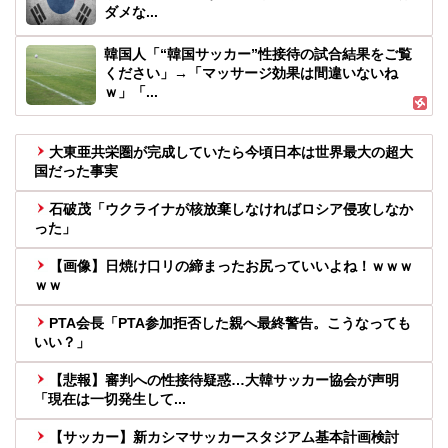
ダメな...
韓国人「“韓国サッカー”性接待の試合結果をご覧
ください」→「マッサージ効果は間違いないね
ｗ」「...
大東亜共栄圏が完成していたら今頃日本は世界最大の超大
国だった事実
石破茂「ウクライナが核放棄しなければロシア侵攻しなか
った」
【画像】日焼け口リの締まったお尻っていいよね！ｗｗｗ
ｗｗ
PTA会長「PTA参加拒否した親へ最終警告。こうなっても
いい？」
【悲報】審判への性接待疑惑…大韓サッカー協会が声明
「現在は一切発生して...
【サッカー】新カシマサッカースタジアム基本計画検討