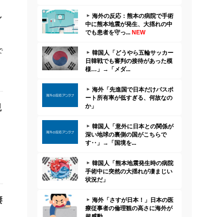
れ
海外の反応：熊本の病院で手術
中に熊本地震が発生、大揺れの中
でも患者を守っ...
NEW
で
韓国人「どうやら五輪サッカー
日韓戦でも審判の接待があった模
様…」→「メダ...
海外「先進国で日本だけパスポ
ート所有率が低すぎる、何故なの
現
か」
韓国人「意外に日本との関係が
深い地球の裏側の国がこちらで
す‥」→「国境を...
韓国人「熊本地震発生時の病院
手術中に突然の大揺れが凄まじい
状況だ」
凄
海外「さすが日本！」日本の医
療従事者の倫理観の高さに海外が
超感動