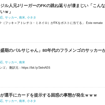
ジル人元JリーガーのFKの跳ね返りが凄まじい「こん
ないｗ」
応
,
サッカー
,
南米
,
小ネタ
フッキ＝アトレチコ・ミネイロ）がFKをポストに当てる」 Este remate
盛期のバルサじゃん」80年代のフラメンゴのサッカー
応
,
サッカー
,
南米
翻訳元：https://bit.ly/3elnAE6
手が選手にカードを提示する困惑の事態が発生ｗｗｗ
応
,
サッカー
,
南米
,
小ネタ