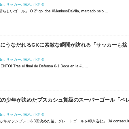
応
,
サッカー
,
南米
,
小ネタ
ル」 O 2º gol dos #MeninosDaVila, marcado pelo ...
にうなだれるGKに素敵な瞬間が訪れる「サッカーも捨
」
応
,
サッカー
,
南米
,
小ネタ
Tras el final de Defensa 0-1 Boca en la #L ...
歳の少年が決めたプスカシュ賞級のスーパーゴール「ペ
応
,
サッカー
,
南米
,
小ネタ
少年がソンブレロを3回決めた後、グレートゴールを叩き込む」 Já consegui