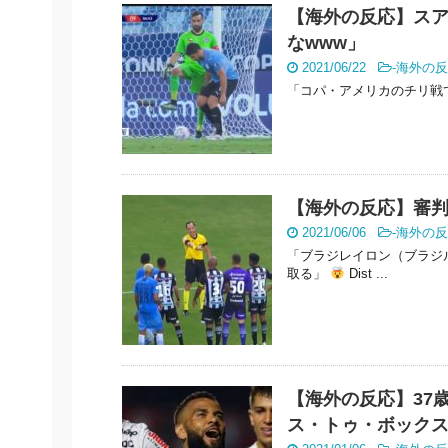
【海外の反応】ス
なwww」
2021/06/22
-
海外の反
「コパ・アメリカのチリ戦で時
【海外の反応】審判
2021/06/06
-
海外の反
「ブラジレイロン（ブラジ
取る」
Dist ...
【海外の反応】37
ス・トゥ・ボック