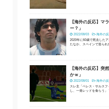
【海外の反応】マ
ー？」
2022/08/03
-
海外の反
2020年に60歳で死去し
たなか、スペインで造られた彼
【海外の反応】突然
かｗ」
2022/08/01
-
海外の反
スレ主「ベレス・サルスフ
し、一発レッドを食らう」 Vél