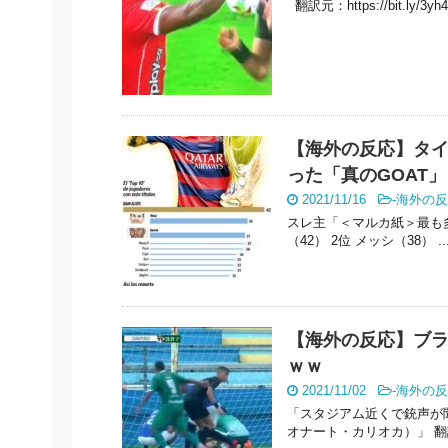
翻訳元：https://bit.ly/3yh
【海外の反応】タイ
った「真のGOAT」
2021/11/16
-
海外の反
スレ主「＜マルカ紙＞最も多
（42） 2位 メッシ（38） ..
【海外の反応】ブラ
ｗｗ
2021/11/02
-
海外の反
「スタジアム近くで銃声が
オナート・カリオカ）」 翻訳元