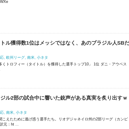
4WXe
トル獲得数1位はメッシではなく、あのブラジル人SB
応
,
欧州リーグ
,
南米
,
小ネタ
くトロフィー（タイトル）を獲得した選手トップ10」 1位 ダニ・アウベス
.
ジル2部の試合中に響いた銃声がある真実を炙り出すｗ
応
,
南米
,
小ネタ
聞こえたために逃げ惑う選手たち。リオデジャネイロ州の2部リーグ（カンピ
：ht ...