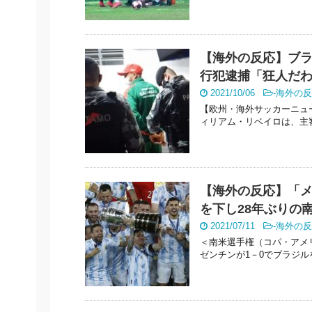
【海外の反応】ブ
行犯逮捕「狂人だ
2021/10/06
-
海外の反
【欧州・海外サッカーニュ
ィリアム・リベイロは、主審を
【海外の反応】「
を下し28年ぶりの
2021/07/11
-
海外の反
＜南米選手権（コパ・アメリ
ゼンチンが1－0でブラジルを下