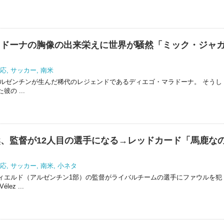
ラドーナの胸像の出来栄えに世界が騒然「ミック・ジャ
応
,
サッカー
,
南米
たアルゼンチンが生んだ稀代のレジェンドであるディエゴ・マラドーナ。 そうし
の ...
、監督が12人目の選手になる→レッドカード「馬鹿な
応
,
サッカー
,
南米
,
小ネタ
ィエルド（アルゼンチン1部）の監督がライバルチームの選手にファウルを犯
ez ...