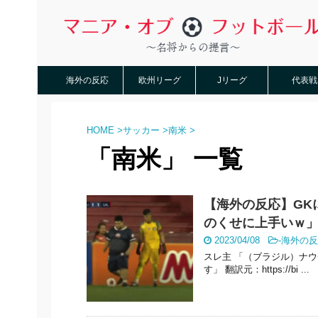
海外の反応
欧州リーグ
Jリーグ
代表戦
HOME
>
サッカー
>
南米
>
「南米」 一覧
【海外の反応】GK
のくせに上手いｗ
2023/04/08
-
海外の反
スレ主 「（ブラジル）ナ
す」 翻訳元：https://bi ...