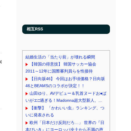
な
相互RSS
結婚生活の「当たり前」が壊れる瞬間
が
【韓国の得意技】 韓国サッカー協会
2011～12年に国際審判員らを性接待
【日向坂46】 今回はお手頃価格？日向坂
46とBEAMSのコラボが決定！！
山田ゆり、AVデビュー＆乳首ヌードお●ぱ
いがエ□過ぎる！Madonna超大型新人、...
【衝撃】 「かわいい虫」ランキング、つ
いに発表される
欧州「日本だけ反則だろ…」 世界の『日
本びいき』にヨーロッパ全土から不満の声