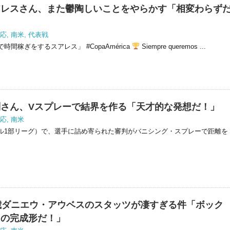
アレスさん、また鬱陶しいことをやらかす「相変わらず
応
,
南米
,
代表戦
間稼ぎをするスアレス」 #CopaAmérica
Siempre queremos ...
さん、Vスプレーで結界を作る「天才的な発想だ！」
応
,
南米
ル1部リーグ）で、選手に詰め寄られた審判がバニシング・スプレーで距離を
歳ダニエウ・アウベスのスタッツが凄すぎる件「ボック
スの完成形だ！」