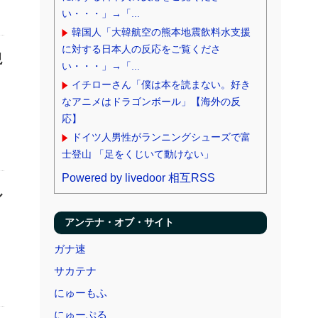
い・・・」→「...
韓国人「大韓航空の熊本地震飲料水支援
に対する日本人の反応をご覧くださ
現
い・・・」→「...
イチローさん「僕は本を読まない。好き
なアニメはドラゴンボール」【海外の反
応】
ドイツ人男性がランニングシューズで富
士登山 「足をくじいて動けない」
Powered by livedoor 相互RSS
ル
アンテナ・オブ・サイト
ガナ速
サカテナ
にゅーもふ
にゅーぷる