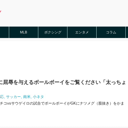
MLB
ボクシング
エンタメ
コラム
に屈辱を与えるボールボーイをご覧ください「太っちょ
」
応
,
サッカー
,
南米
,
小ネタ
ウチコvsサウゲイロの試合でボールボーイがGKにナツメグ（股抜き）をかま