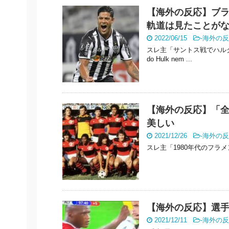
【海外の反応】ブラ
軌道は見たことが
2022/06/15
-
海外の反
スレ主「サントス戦でハルク（
do Hulk nem ...
【海外の反応】「全
美しい
2021/12/26
-
海外の反
スレ主「1980年代のフラメンゴ」 
【海外の反応】選
2021/12/11
-
海外の反