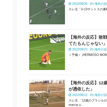
2022/09/26
-
海外の反
スレ主「U-13サントスの素晴らしいゴー
【海外の反応】敗戦
てたもんじゃない
2022/08/23
-
海外の反
＜予備＞ ¡HERMOSO MOMENTO! 
【海外の反応】12
が憑依した」
2022/08/12
-
海外の反
スレ主 「12歳のブラジルの
marcar u ...