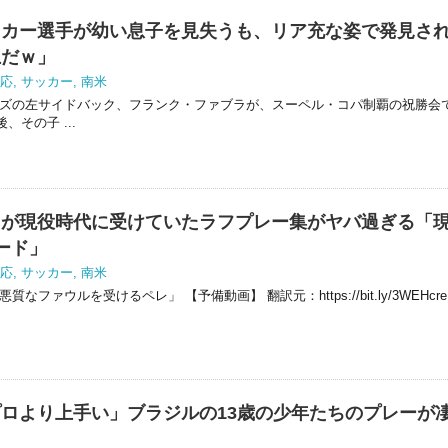
ッカー選手が幼い息子を見失うも、リア充な姿で発見さ
上だｗ」
応
,
サッカー
,
南米
ーズの左サイドバック、フランク・ファブラが、スーペル・コパ制覇の祝勝会
その子 ...
レが現役時代に受けていたラフプレー集がヤバ過ぎる「
ード」
応
,
サッカー
,
南米
ファウルを受けるペレ」 【予備動画】 翻訳元：https://bit.ly/3WEHcre
ロより上手い」ブラジルの13歳の少年たちのプレーが