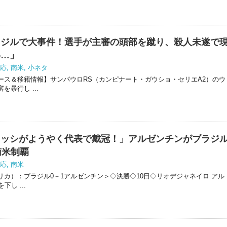
ラジルで大事件！選手が主審の頭部を蹴り、殺人未遂で
わ…」
応
,
南米
,
小ネタ
ース＆移籍情報】サンパウロRS（カンピナート・ガウショ・セリエA2）のウ
暴行し ...
メッシがようやく代表で戴冠！」アルゼンチンがブラジ
南米制覇
応
,
南米
カ）：ブラジル0－1アルゼンチン＞◇決勝◇10日◇リオデジャネイロ アル
し ...