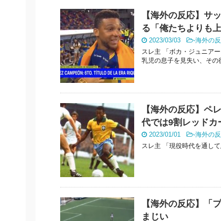
【海外の反応】サ
る「俺たちよりも
2023/03/03
-
海外の反
スレ主 「ボカ・ジュニア
乳児の息子を見失い、その後、
【海外の反応】ペ
代では9割レッドカ
2023/01/01
-
海外の反
スレ主 「現役時代を通して悪質な
【海外の反応】「プ
まじい