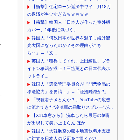
【衝撃】住宅ローン返済中ワイ、月18万
の返済がキツすぎるｗｗｗｗｗ
【衝撃】韓国人「日本人が作った室外機
カバー、1年後に気づく」
韓国人「何故日本が世界を魅了し続け観
光大国になったのか？その理由がこち
だ
ら‥」→「文...
英国人「獲得してくれ」上田綺世、ブラ
イトン移籍が浮上！三笘薫との日本代表ホ
ットライ...
韓国人「選挙管理委員会が『開票物品の
移送協力』を要請…」→「証拠隠滅か?」
「視聴者ナメとんか？」YouTubeの広告
に流れてきた“冷凍庫の霜取りスプレー”が...
【Xの車窓から】 洗車したら最悪の刺青
が出現して笑い止まらん ほか
韓国人「大韓航空の熊本地震飲料水支援
に対する日本人の反応をご覧くださ