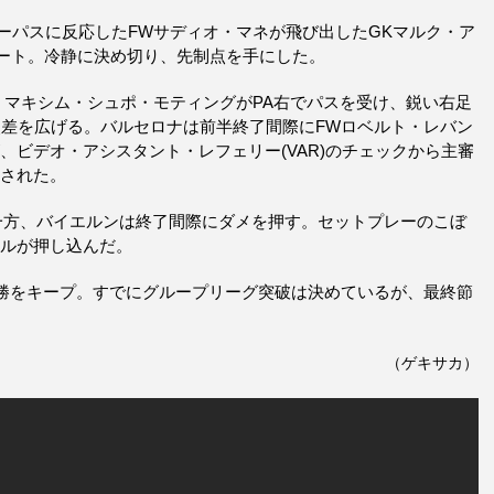
ーパスに反応したFWサディオ・マネが飛び出したGKマルク・ア
ート。冷静に決め切り、先制点を手にした。
・マキシム・シュポ・モティングがPA右でパスを受け、鋭い右足
点差を広げる。バルセロナは前半終了間際にFWロベルト・レバン
、ビデオ・アシスタント・レフェリー(VAR)のチェックから主審
消された。
一方、バイエルンは終了間際にダメを押す。セットプレーのこぼ
ールが押し込んだ。
連勝をキープ。すでにグループリーグ突破は決めているが、最終節
（ゲキサカ）