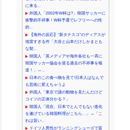
に来る...
外国人「2002年W杯は?」韓国サッカーに
衝撃的不祥事！W杯予選でレフリーへの性
的...
【海外の反応】“新タナスコ”のディアスが
地雷すぎる件「大谷と山本だけしかまとも
な契...
韓国人「英メディアや海外各社も一斉に
韓国サッカー協会を巡る過去の不祥事を報
道！」→...
日本のこの食べ物を見て!日本人はなんで
も芸術に変えちゃうよ
外国人「東京で謎の動物を見たんだけど
コイツの正体分かる？」
韓国人「現在、日本でとんでもない進化
を遂げている韓国料理がこちら…」→「こ
れは旨い...
ドイツ人男性がランニングシューズで富