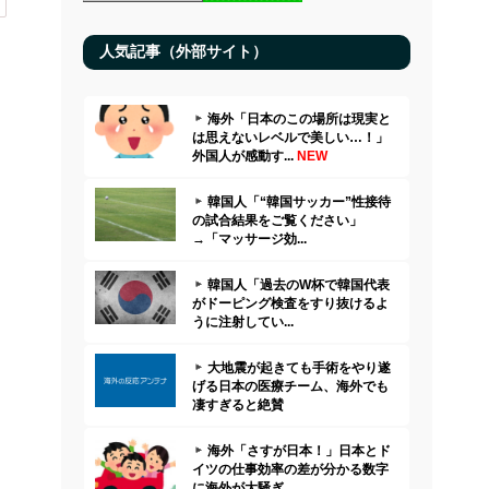
人気記事（外部サイト）
海外「日本のこの場所は現実と
は思えないレベルで美しい…！」
外国人が感動す...
NEW
韓国人「“韓国サッカー”性接待
の試合結果をご覧ください」
→「マッサージ効...
韓国人「過去のW杯で韓国代表
がドーピング検査をすり抜けるよ
うに注射してい...
大地震が起きても手術をやり遂
げる日本の医療チーム、海外でも
凄すぎると絶賛
海外「さすが日本！」日本とド
イツの仕事効率の差が分かる数字
に海外が大騒ぎ