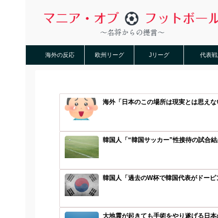
海外の反応
欧州リーグ
Jリーグ
代表戦
海外「日本のこの場所は現実とは思えない
韓国人「“韓国サッカー”性接待の試合結
韓国人「過去のW杯で韓国代表がドーピン
大地震が起きても手術をやり遂げる日本