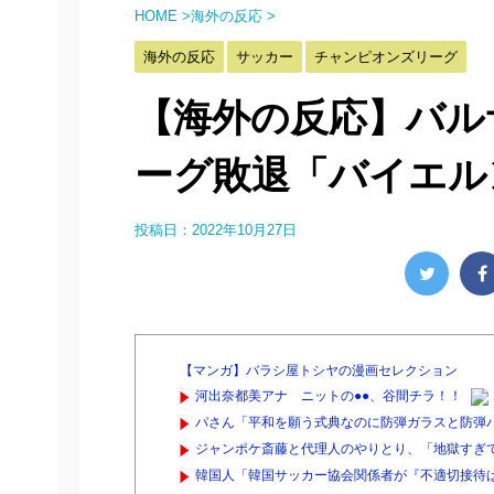
HOME
>
海外の反応
>
海外の反応
サッカー
チャンピオンズリーグ
【海外の反応】バル
ーグ敗退「バイエル
投稿日：
2022年10月27日
【マンガ】バラシ屋トシヤの漫画セレクション
河出奈都美アナ ニットの●●、谷間チラ！！
パさん「平和を願う式典なのに防弾ガラスと防弾バッ
ジャンポケ斎藤と代理人のやりとり、「地獄すぎて
韓国人「韓国サッカー協会関係者が『不適切接待は