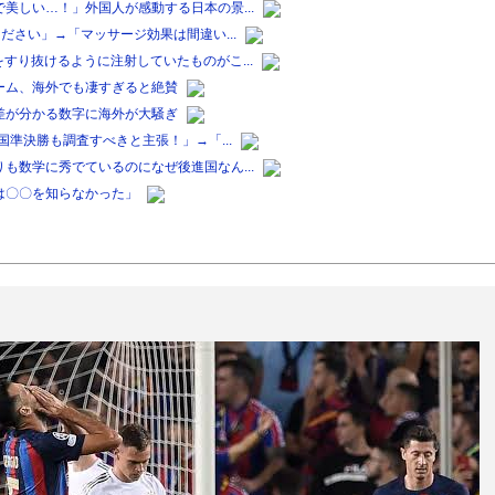
美しい…！」外国人が感動する日本の景...
ださい」→「マッサージ効果は間違い...
すり抜けるように注射していたものがこ...
ーム、海外でも凄すぎると絶賛
差が分かる数字に海外が大騒ぎ
国準決勝も調査すべきと主張！」→「...
も数学に秀でているのになぜ後進国なん...
は〇〇を知らなかった」