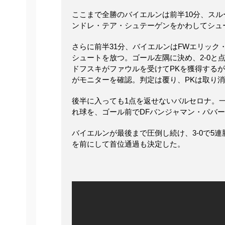
ここまで全勝のバイエルンは前半10分、スル
ンドレ・テア・シュテーゲンをかわしてシュ
さらに前半31分、バイエルンはFWエリック
シュートを放つ。ゴール左隅に決め、2-0と
ドフスキがファウルを受けてPKを獲得するが
がモニターを確認。判定は覆り、PKは取り
後半に入っても1点を返せないバルセロナ。
れ球を、ゴール前でDFバンジャマン・パバ
バイエルンが最後まで圧倒し続け、3-0で5
を前にして首位通過も決定した。