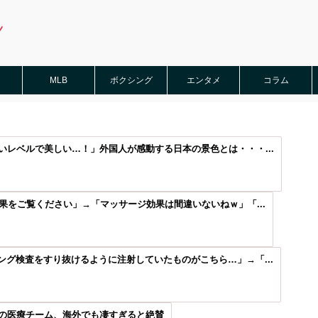
MLB
ボクシング
エンタメ
コラム
レベルで美しい…！」外国人が感動する日本の景色とは・・・...
果をご覧ください」→「マッサージ効果は間違いないねｗ」「...
グ検査をすり抜けるように注射していたものがこちら…」→「...
の医療チーム、海外でも凄すぎると絶賛