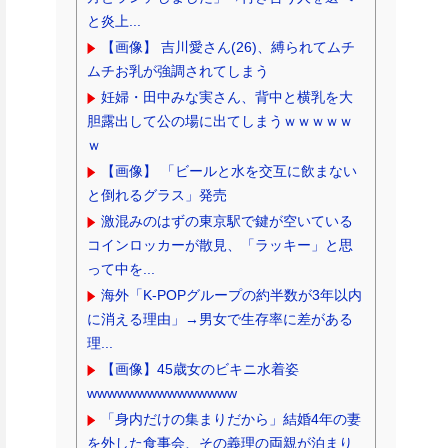
と炎上...
【画像】 吉川愛さん(26)、縛られてムチ
ムチお乳が強調されてしまう
妊婦・田中みな実さん、背中と横乳を大
胆露出して公の場に出てしまうｗｗｗｗｗ
ｗ
【画像】 「ビールと水を交互に飲まない
と倒れるグラス」発売
激混みのはずの東京駅で鍵が空いている
コインロッカーが散見、「ラッキー」と思
って中を...
海外「K-POPグループの約半数が3年以内
に消える理由」→男女で生存率に差がある
理...
【画像】45歳女のビキニ水着姿
wwwwwwwwwwwwwww
「身内だけの集まりだから」結婚4年の妻
を外した食事会、その義理の両親が泊まり