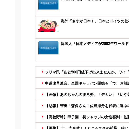
海外「さすが日本！」日本とドイツの仕
韓国人「日本メディアが2002年ワール
フリマ民「あと500円値下げ出来ませんか」ワイ
中道改革連合、全国キャラバン開始も「で、お前
【画像】あのちゃんの後ろ姿、「デカい」「いや
【悲報】守田「森保さん！佐野海舟を代表に選ぶの
【高校野球】甲子園 初ジャッジの女性審判・佐藤
【画像】 十二支合体！！ところでその前足、猫じ