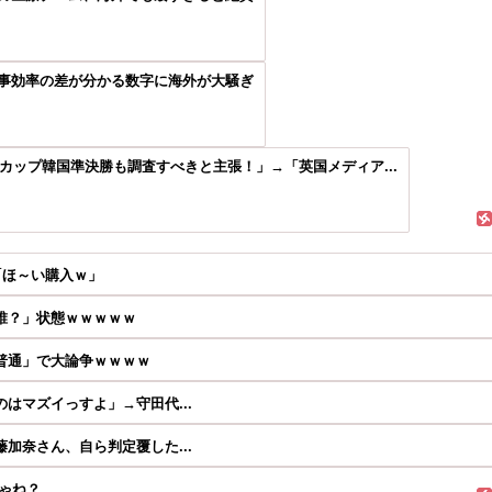
事効率の差が分かる数字に海外が大騒ぎ
ドカップ韓国準決勝も調査すべきと主張！」→「英国メディア...
「ほ～い購入ｗ」
誰？」状態ｗｗｗｗｗ
普通」で大論争ｗｗｗｗ
はマズイっすよ」→守田代...
加奈さん、自ら判定覆した...
ゃね？