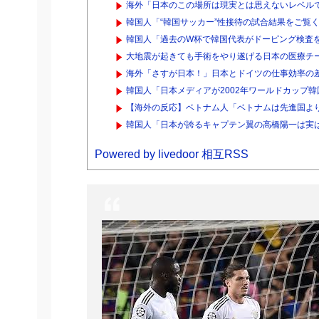
海外「日本のこの場所は現実とは思えないレベルで
韓国人「“韓国サッカー”性接待の試合結果をご覧く
韓国人「過去のW杯で韓国代表がドーピング検査を
大地震が起きても手術をやり遂げる日本の医療チ
海外「さすが日本！」日本とドイツの仕事効率の
韓国人「日本メディアが2002年ワールドカップ韓
【海外の反応】ベトナム人「ベトナムは先進国より
韓国人「日本が誇るキャプテン翼の高橋陽一は実
Powered by livedoor 相互RSS