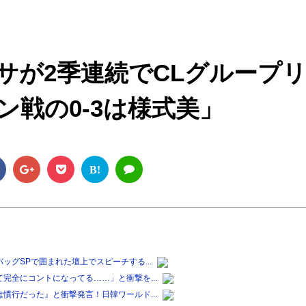
M
u
t
サが2季連続でCLグループ
e
ン戦の0‐3は様式美」
B!
グSPで囲まれた壇上でスピーチする...
完全にコントになってる……」と衝撃を...
慣行だった』と衝撃発言！日韓ワールド...