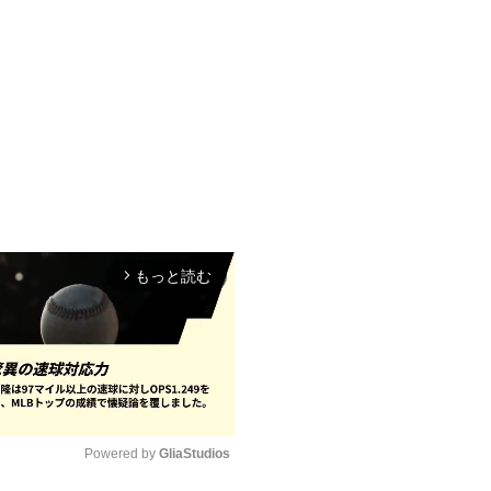
もっと読む
arrow_forward_ios
Powered by 
GliaStudios