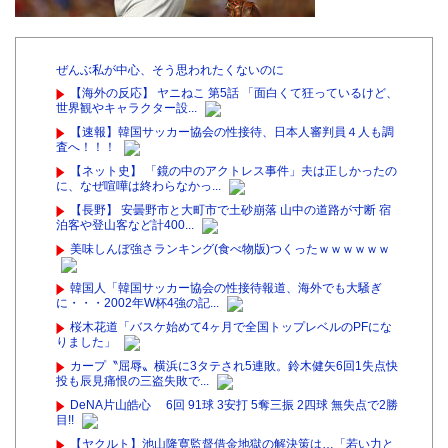
ぜんぶ私が中心、そう思われたくないのに
【海外の反応】 ヤニねこ 第5話 「面白くて狂っているけど、
世界観やキャラクター設...
【速報】韓国サッカー協会の性接待、日本人審判員４人も調
査へ！！！
【ネット史】 「鏡の中のアクトレス事件」夫は正しかったの
に、なぜ喧嘩は終わらなかっ...
【長野】 安曇野市と大町市で土砂崩落 山中の道路が寸断 宿
泊客や登山客など計400...
美味しんぼ強さランキング(食べ物版)つくったｗｗｗｗｗｗ
韓国人「韓国サッカー協会の性接待報道、海外でも大騒ぎ
に・・・2002年W杯4強の記...
桜木花道「バスケ始めて4ヶ月で全国トップレベルのPFにな
りました」
カープ〝屈辱〟横浜に3タテされ5連敗。鈴木健矢6回1失点快
投も辰見痛恨の三盗失敗で...
DeNA片山皓心 6回 91球 3安打 5奪三振 2四球 無失点で2勝
目!!
【ヤクルト】池山隆寛監督借金地獄の解決策は…「若い力と