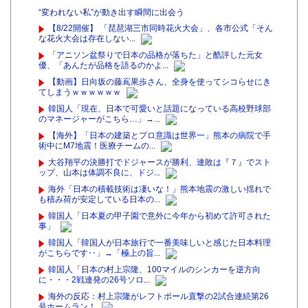
“変われない私”が動き出す瞬間に出会う
【8/22開催】 「琵琶湖三市同時花火大会」、各市公式「そん
な花火大会は存在しない...
「アニソン盆祭りで日本の品格が落ちた」と酷評した元女
優、「あんたが品格を語るのかよ...
【動画】日向坂の藤嶌果歩さん、全身を使ってシコらせにき
てしまうｗｗｗｗｗｗ
韓国人「現在、日本で可愛いと話題になっている高校野球部
のマネージャーがこちら…」→...
【海外】「日本の建築とプロ意識は世界一」熊本の病院で手
術中にM7地震！医療チームの...
大谷翔平の決勝打でドジャースが勝利、連敗は『７』でスト
ップ、山本は体調不良に、ドジ...
海外「日本の積載技術は凄いな！」熊本地震の激しい揺れで
も積み荷が安定している日本の...
韓国人「日本夏の甲子園で意外に今年から初めて許可された
事」
韓国人「韓国人が日本旅行で一番美味しいと感じた日本料理
がこちらです‥」→「極上の旨...
韓国人「日本の村上宗隆、100マイルのシンカーを逆方向
に・・・2戦連発の26号ソロ...
海外の反応：村上宗隆がレフトポール直撃の2試合連続第26
号ホームラン！