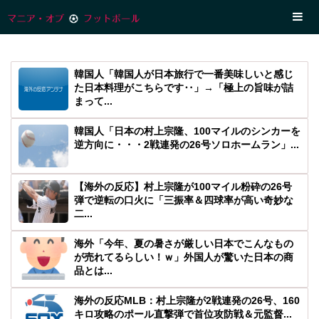
韓国人「韓国人が日本旅行で一番美味しいと感じ
た日本料理がこちらです‥」→「極上の旨味が詰
まって...
韓国人「日本の村上宗隆、100マイルのシンカーを
逆方向に・・・2戦連発の26号ソロホームラン」...
【海外の反応】村上宗隆が100マイル粉砕の26号
弾で逆転の口火に「三振率＆四球率が高い奇妙な
二...
海外「今年、夏の暑さが厳しい日本でこんなもの
が売れてるらしい！ｗ」外国人が驚いた日本の商
品とは...
海外の反応MLB：村上宗隆が2戦連発の26号、160
キロ攻略のポール直撃弾で首位攻防戦＆元監督...