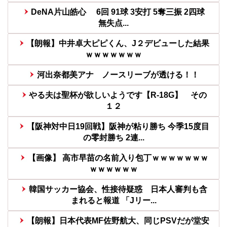
DeNA片山皓心 6回 91球 3安打 5奪三振 2四球
無失点...
【朗報】中井卓大ピピくん、J２デビューした結果
ｗｗｗｗｗｗｗ
河出奈都美アナ ノースリーブが透ける！！
やる夫は聖杯が欲しいようです【R-18G】 その
１２
【阪神対中日19回戦】阪神が粘り勝ち 今季15度目
の零封勝ち 2連...
【画像】 高市早苗の名前入り包丁ｗｗｗｗｗｗｗ
ｗｗｗｗｗｗ
韓国サッカー協会、性接待疑惑 日本人審判も含
まれると報道 「Jリー...
【朗報】日本代表MF佐野航大、同じPSVだが堂安