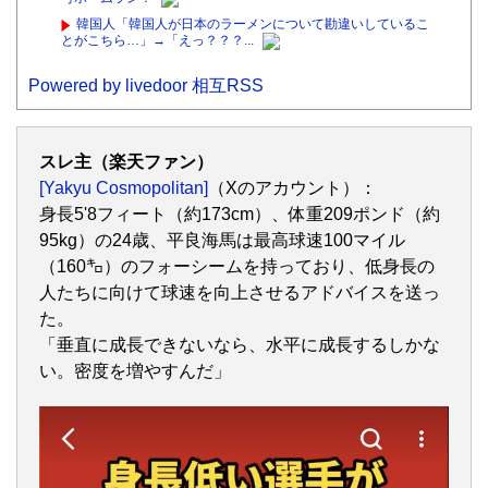
韓国人「韓国人が日本のラーメンについて勘違いしているこ
とがこちら…」→「えっ？？？...
Powered by livedoor 相互RSS
スレ主（楽天ファン）
[Yakyu Cosmopolitan]
（Xのアカウント）：
身長5'8フィート（約173cm）、体重209ポンド（約
95kg）の24歳、平良海馬は最高球速100マイル
（160㌔）のフォーシームを持っており、低身長の
人たちに向けて球速を向上させるアドバイスを送っ
た。
「垂直に成長できないなら、水平に成長するしかな
い。密度を増やすんだ」