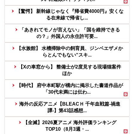
【驚愕】 新幹線じゃなく『帰省費4000円』安くな
る在来線で帰省し...
「あきれてモノが言えない」「国を維持できる
の？」外国人の永住許可要...
【水族館】 水槽掃除中の飼育員、ジンベエザメか
らとんでもない“スキ...
【Xの車窓から】 整備士が2度見する現場猫案件
ほか
【時代】 府中本町駅が構内に掲示した書道作品が
「30代未満には伝わ...
海外の反応アニメ【BLEACＨ 千年血戦篇-禍進
譚-】第43話感想...
【全滅】2026夏アニメ 海外評価ランキング
TOP10（8月3週・...