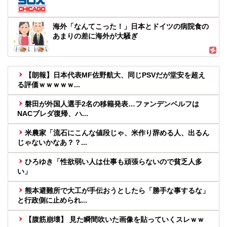
海外「なんてこった！」日本とドイツの病院食の
あまりの差に海外が大騒ぎ
【朗報】日本代表MF佐野航大、同じPSVだが堂安を超え
る評価ｗｗｗｗｗ...
磐田が外国人選手2名の移籍発表…ファンデンベルフは
NACブレダ復帰、ハ...
米農家「流石にこんな値段じゃ、米作り辞める人、出るん
じゃないかなあ？？...
ひろゆき「性欲弱い人は仕事も頑張らないので貧乏人多
い」
熊本避難所で大工が手伝おうとしたら「勝手な事するな」
と行政側に止められ...
【腹筋崩壊】 見た瞬間吹いた画像を貼っていくスレｗｗ