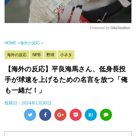
Powered by 
GliaStudios
M
HOME
>
海外の反応
>
u
t
海外の反応
NPB
野球
小ネタ
e
【海外の反応】平良海馬さん、低身長投
手が球速を上げるための名言を放つ「俺
も一緒だ！」
投稿日：
2024年1月30日
B!