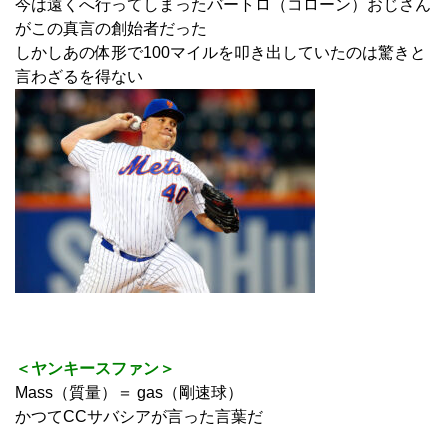
今は遠くへ行ってしまったバートロ（コローン）おじさん
がこの真言の創始者だった
しかしあの体形で100マイルを叩き出していたのは驚きと
言わざるを得ない
＜ヤンキースファン＞
Mass（質量）＝ gas（剛速球）
かつてCCサバシアが言った言葉だ