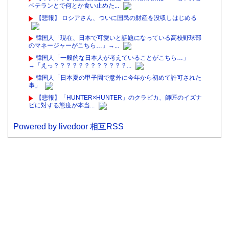
ベテランとで何とか食い止めた...
【悲報】 ロシアさん、ついに国民の財産を没収しはじめる
韓国人「現在、日本で可愛いと話題になっている高校野球部
のマネージャーがこちら…」→...
韓国人「一般的な日本人が考えていることがこちら…」
→「えっ？？？？？？？？？？？？...
韓国人「日本夏の甲子園で意外に今年から初めて許可された
事」
【悲報】「HUNTER×HUNTER」のクラピカ、師匠のイズナ
ビに対する態度が本当...
Powered by livedoor 相互RSS