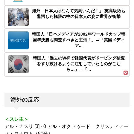
海外「日本人はなんて気高いんだ！」 英高級紙も
驚愕した極限の中の日本人の姿に世界が衝撃
韓国人「日本メディアが2002年ワールドカップ韓
国準決勝も調査すべきと主張！」→「英国メディ
ア...
韓国人「過去のW杯で韓国代表がドーピング検査
をすり抜けるように注射していたものがこち
ら…」→「...
海外の反応
＜スレ主＞
アル・ナスリ [3] - 0 アル・オクドゥード クリスティアー
ノ・ロナウド（80分）