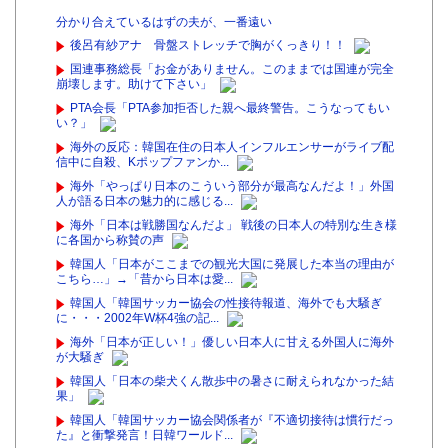
分かり合えているはずの夫が、一番遠い
後呂有紗アナ 骨盤ストレッチで胸がくっきり！！
国連事務総長「お金がありません。このままでは国連が完全
崩壊します。助けて下さい」
PTA会長「PTA参加拒否した親へ最終警告。こうなってもい
い？」
海外の反応：韓国在住の日本人インフルエンサーがライブ配
信中に自殺、Kポップファンか...
海外「やっぱり日本のこういう部分が最高なんだよ！」外国
人が語る日本の魅力的に感じる...
海外「日本は戦勝国なんだよ」 戦後の日本人の特別な生き様
に各国から称賛の声
韓国人「日本がここまでの観光大国に発展した本当の理由が
こちら…」→「昔から日本は愛...
韓国人「韓国サッカー協会の性接待報道、海外でも大騒ぎ
に・・・2002年W杯4強の記...
海外「日本が正しい！」優しい日本人に甘える外国人に海外
が大騒ぎ
韓国人「日本の柴犬くん散歩中の暑さに耐えられなかった結
果」
韓国人「韓国サッカー協会関係者が『不適切接待は慣行だっ
た』と衝撃発言！日韓ワールド...