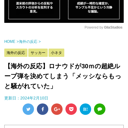
Powered by 
GliaStudios
M
HOME
>
海外の反応
>
u
t
海外の反応
サッカー
小ネタ
e
【海外の反応】ロナウドが30ｍの超絶ル
ープ弾を決めてしまう「メッシならもっ
と騒がれていた」
更新日：
2024年2月10日
B!