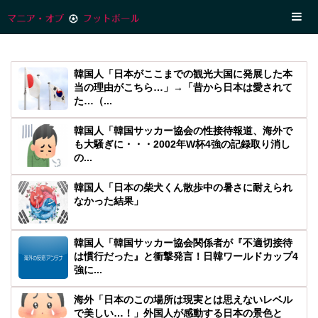
韓国人「日本がここまでの観光大国に発展した本
当の理由がこちら…」→「昔から日本は愛されて
た…（...
韓国人「韓国サッカー協会の性接待報道、海外で
も大騒ぎに・・・2002年W杯4強の記録取り消し
の...
韓国人「日本の柴犬くん散歩中の暑さに耐えられ
なかった結果」
韓国人「韓国サッカー協会関係者が『不適切接待
は慣行だった』と衝撃発言！日韓ワールドカップ4
強に...
海外「日本のこの場所は現実とは思えないレベル
で美しい…！」外国人が感動する日本の景色と