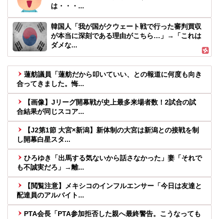
は・・・...
韓国人「我が国がクウェート戦で行った審判買収
が本当に深刻である理由がこちら…」→「これは
ダメな...
蓮舫議員「蓮舫だから叩いていい、との報道に何度も向き
合ってきました。悔...
【画像】Jリーグ開幕戦が史上最多来場者数！2試合の試
合結果が同じスコア...
【J2第1節 大宮×新潟】新体制の大宮は新潟との接戦を制
し開幕白星スタ...
ひろゆき「出馬する気ないから話さなかった」妻「それで
も不誠実だろ」→離...
【閲覧注意】メキシコのインフルエンサー「今日は友達と
配達員のアルバイト...
PTA会長「PTA参加拒否した親へ最終警告。こうなっても