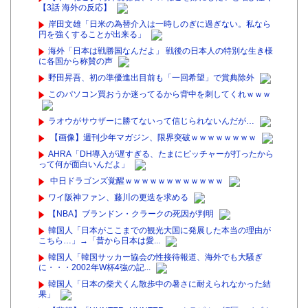
【3話 海外の反応】
岸田文雄「日米の為替介入は一時しのぎに過ぎない。私なら
円を強くすることが出来る」
海外「日本は戦勝国なんだよ」 戦後の日本人の特別な生き様
に各国から称賛の声
野田昇吾、初の準優進出目前も「一回希望」で賞典除外
このパソコン買おうか迷ってるから背中を刺してくれｗｗｗ
ラオウがサウザーに勝てないって信じられないんだが…
【画像】週刊少年マガジン、限界突破ｗｗｗｗｗｗｗｗ
AHRA「DH導入が遅すぎる、たまにピッチャーが打ったから
って何が面白いんだよ」
中日ドラゴンズ覚醒ｗｗｗｗｗｗｗｗｗｗｗｗ
ワイ阪神ファン、藤川の更迭を求める
【NBA】ブランドン・クラークの死因が判明
韓国人「日本がここまでの観光大国に発展した本当の理由が
こちら…」→「昔から日本は愛...
韓国人「韓国サッカー協会の性接待報道、海外でも大騒ぎ
に・・・2002年W杯4強の記...
韓国人「日本の柴犬くん散歩中の暑さに耐えられなかった結
果」