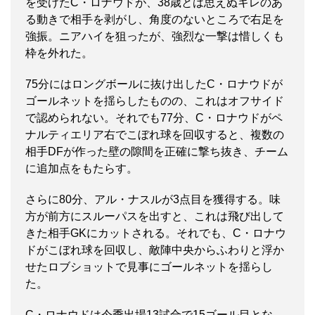
を受けたC・ロナウドが、38歳とは思えぬキレのあ
る動きで相手を剥がし、角度のないところで右足を
強振。ニアハイを狙ったが、強烈な一撃は惜しくも
枠を外れた。
75分にはロングボールに抜け出したC・ロナウドが
ゴールネットを揺らしたものの、これはオフサイド
で認められない。それでも77分、C・ロナウドがペ
ナルティエリア右でこぼれ球を回収すると、複数の
相手DFが作った壁の隙間を正確に撃ち抜き、チーム
に追加点をもたらす。
さらに80分、アル・ナスルが3点目を獲得する。味
方が前方にスルーパスを出すと、これは飛び出して
きた相手GKにカットされる。それでも、C・ロナウ
ドがこぼれ球を回収し、敵陣中央からふわりと浮か
せたロブショットで見事にゴールネットを揺らし
た。
C・ロナウドは今季出場13試合で15ゴール目とな