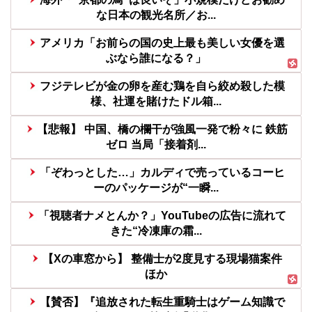
な日本の観光名所／お...
アメリカ「お前らの国の史上最も美しい女優を選
ぶなら誰になる？」
フジテレビが金の卵を産む鶏を自ら絞め殺した模
様、社運を賭けたドル箱...
【悲報】 中国、橋の欄干が強風一発で粉々に 鉄筋
ゼロ 当局「接着剤...
「ぞわっとした…」カルディで売っているコーヒ
ーのパッケージが“一瞬...
「視聴者ナメとんか？」YouTubeの広告に流れて
きた“冷凍庫の霜...
【Xの車窓から】 整備士が2度見する現場猫案件
ほか
【賛否】『追放された転生重騎士はゲーム知識で