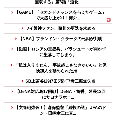
無双する』第6話「道化...
【GAME】「セカンドチャンスを与えたゲーム」
で大盛り上がり！海外...
ワイ阪神ファン、藤川の更迭を求める
【NBA】ブランドン・クラークの死因が判明
【動画】ロシアの空挺兵、パラシュートが開かず
に墜落してしまう。
「私は入りません、 事故起こさなきゃいい」と保
険加入を勧められた推...
SB上茶谷(29)7回5安打7奪三振無失点
【DeNA対広島17回戦】DeNA・筒香、延長12回
にサヨナラホー...
【文春砲炸裂！】森保監督「続投の謎」 JFAのド
ン・田嶋幸三に直...