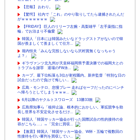
【悲報】 おわり。
【驚愕】 社内で「これ」のやり取りしてたら逮捕されたんだ
がｗｗｗｗｗｗｗ
【FRIDAY】 巨人のリリーフ左腕・高梨雄平「左手薬指に指
輪」でお泊まり不倫愛
韓国人「日本には韓国みたいなドラッグストアがないので韓
国が羨ましくて羨ましくて仕方...
堀内恒夫「みんな完投しないなら沢村賞無くなっちゃう
よ？」
ギラヴァンツ北九州が天皇杯福岡県予選決勝での福岡大との
トラブルを謝罪 退場のFW永...
カープ、最下位転落も3位が射程圏内。新井監督「特別な日の
試合だったので負けて悔しい...
広島・モンテロ、怠慢プレー 走ればセーフだったのにベンチ
へ帰ろうとしてしまうｗｗｗ...
6月以降のヤクルトスワローズ 13勝33敗
広島県知事ら「核抑止論、根本的におかしい。軍拡競争を助
長し世界を不安定化させるだけ...
韓国人「韓国サッカー協会が行った国際試合の性的接待の全
容がこちら…」→「完全に買収...
【激震】韓国人「韓国サッカー協会、W杯・五輪で複数回の
性接待を行い審判を買収してい...