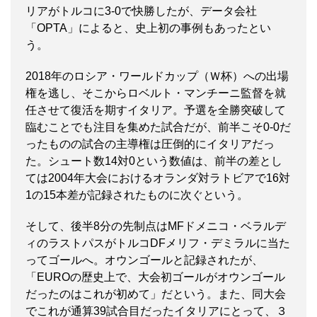
リアがトルコに3-0で快勝したが、データ会社
「OPTA」によると、史上初の事例もあったとい
う。
2018年のロシア・ワールドカップ（Ｗ杯）への出場
権を逃し、そこからロベルト・マンチーニ監督を就
任させて復活を期すイタリア。予選を全勝突破して
臨むことでも注目を集めた試合だが、前半こそ0-0だ
ったものの試合の主導権は圧倒的にイタリアだっ
た。シュート数14対0という数値は、前半の差とし
ては2004年大会におけるオランダ対ラトビアで16対
1の15本差が記録されたものに次ぐという。
そして、後半8分の先制点はMFドメニコ・ベラルデ
ィのラストパスがトルコDFメリフ・デミラルに当た
ってゴールへ。オウンゴールと記録されたが、
「EUROの歴史上で、大会初ゴールがオウンゴール
だったのはこれが初めて」だという。また、同大会
でこれが通算39試合目だったイタリアにとって、３