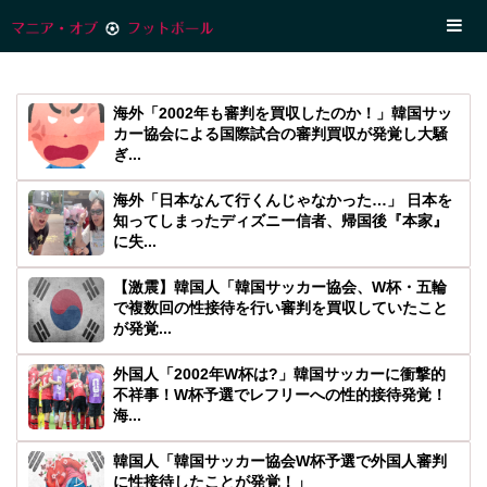
海外「2002年も審判を買収したのか！」韓国サッ
カー協会による国際試合の審判買収が発覚し大騒
ぎ...
海外「日本なんて行くんじゃなかった…」 日本を
知ってしまったディズニー信者、帰国後『本家』
に失...
【激震】韓国人「韓国サッカー協会、W杯・五輪
で複数回の性接待を行い審判を買収していたこと
が発覚...
外国人「2002年W杯は?」韓国サッカーに衝撃的
不祥事！W杯予選でレフリーへの性的接待発覚！
海...
韓国人「韓国サッカー協会W杯予選で外国人審判
に性接待したことが発覚！」