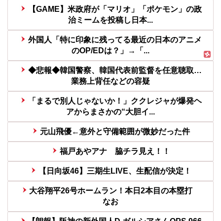
【GAME】米政府が「マリオ」「ポケモン」の政
治ミームを投稿し日本...
外国人「特に印象に残ってる最近の日本のアニメ
のOP/EDは？」→「...
◆悲報◆韓国警察、韓国代表前監督を任意聴取…
業務上背任などの容疑
「まるで別人じゃないか！」ククレジャが爆発ヘ
アからまさかの“大胆イ...
元山飛優←意外と守備範囲が微妙だった件
福戸あやアナ 脇チラ見え！！
【日向坂46】三期生LIVE、生配信が決定！
大谷翔平26号ホームラン！本日2本目の本塁打
なお