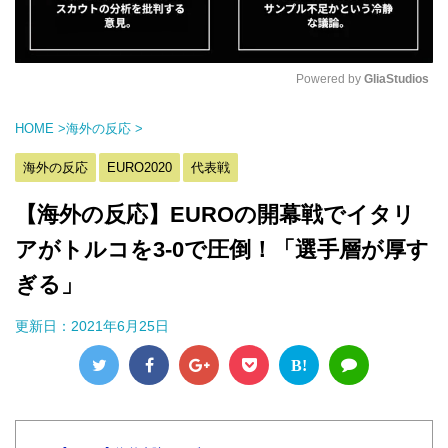
Powered by 
GliaStudios
M
HOME
>
海外の反応
>
u
t
海外の反応
EURO2020
代表戦
e
【海外の反応】EUROの開幕戦でイタリ
アがトルコを3‐0で圧倒！「選手層が厚す
ぎる」
更新日：
2021年6月25日
B!