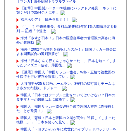
【マンガ】海外病院トラブルファイル
【衝撃】中国製ルーター20機種にバックドア発見！ ネットに
繋ぐだけで35秒ごとに中...
福戸あやアナ 脇チラ見え！！
（ ´_ゝ`）中道幹事長、食料品消費税2年間1%の閣議決定を批
判 → 記者「中道改...
海外「さすが日本！」日本の医療従事者の倫理観の高さに海
外が超感動
海外「2002年も審判を買収したのか！」韓国サッカー協会に
よる国際試合の審判買収が...
海外「日本なんて行くんじゃなかった…」 日本を知ってしま
ったディズニー信者、帰国後...
【激震】韓国人「韓国サッカー協会、W杯・五輪で複数回の
性接待を行い審判を買収してい...
大谷翔平が25＆26号ホームラン、3安打の猛打賞もチームは
まさかの6連敗、ドジャー...
韓国人「日本ではテーブルに肘をついてはいけない？日本の
食事マナーが想像以上に厳格す...
韓国人「韓国サッカー協会W杯予選で外国人審判に性接待し
たことが発覚！」
韓国人「悲報：日本と韓国の立場が完全に逆転してしまった
模様…」→「日本を笑って見て...
韓国人「トヨタが2027年に次世代ハイブリッドバッテリーを