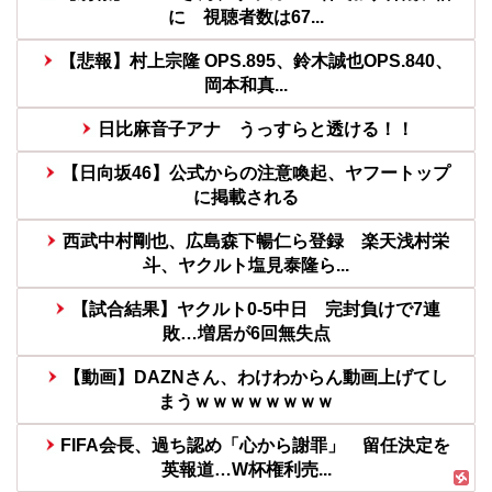
に 視聴者数は67...
【悲報】村上宗隆 OPS.895、鈴木誠也OPS.840、
岡本和真...
日比麻音子アナ うっすらと透ける！！
【日向坂46】公式からの注意喚起、ヤフートップ
に掲載される
西武中村剛也、広島森下暢仁ら登録 楽天浅村栄
斗、ヤクルト塩見泰隆ら...
【試合結果】ヤクルト0-5中日 完封負けで7連
敗…増居が6回無失点
【動画】DAZNさん、わけわからん動画上げてし
まうｗｗｗｗｗｗｗｗ
FIFA会長、過ち認め「心から謝罪」 留任決定を
英報道…W杯権利売...