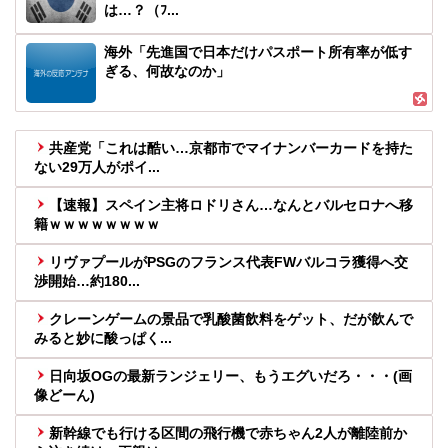
は…？（ﾌ...
海外「先進国で日本だけパスポート所有率が低す
ぎる、何故なのか」
共産党「これは酷い…京都市でマイナンバーカードを持た
ない29万人がポイ...
【速報】スペイン主将ロドリさん…なんとバルセロナへ移
籍ｗｗｗｗｗｗｗｗ
リヴァプールがPSGのフランス代表FWバルコラ獲得へ交
渉開始…約180...
クレーンゲームの景品で乳酸菌飲料をゲット、だが飲んで
みると妙に酸っぱく...
日向坂OGの最新ランジェリー、もうエグいだろ・・・(画
像どーん)
新幹線でも行ける区間の飛行機で赤ちゃん2人が離陸前か