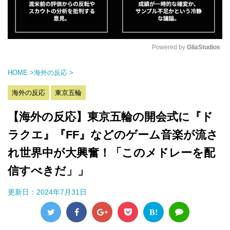
Powered by 
GliaStudios
M
HOME
>
海外の反応
>
u
t
海外の反応
東京五輪
e
【海外の反応】東京五輪の開会式に『ド
ラクエ』『FF』などのゲーム音楽が流さ
れ世界中が大興奮！「このメドレーを配
信すべきだ」」
更新日：
2024年7月31日
B!