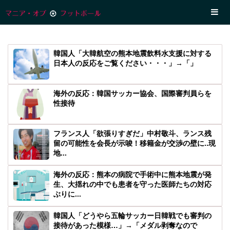
韓国人「大韓航空の熊本地震飲料水支援に対する
日本人の反応をご覧ください・・・」→「」
海外の反応：韓国サッカー協会、国際審判員らを
性接待
フランス人「欲張りすぎだ」中村敬斗、ランス残
留の可能性を会長が示唆！移籍金が交渉の壁に..現
地...
海外の反応：熊本の病院で手術中に熊本地震が発
生、大揺れの中でも患者を守った医師たちの対応
ぶりに...
韓国人「どうやら五輪サッカー日韓戦でも審判の
接待があった模様…」→「メダル剥奪なので