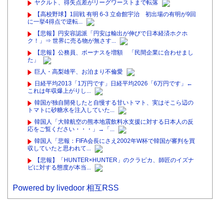
ヤクルト、得失点差がリーグワーストまで転落
【高校野球】1回戦 有明 6-3 立命館宇治 初出場の有明が9回
に一挙4得点で逆転...
【悲報】円安容認派「円安は輸出が伸びで日本経済ホクホ
ク！」⇒ 世界に売る物が無さす...
【悲報】公務員、ボーナスを増額 「民間企業に合わせまし
た」
巨人・高梨雄平、お泊まり不倫愛
日経平均2013「1万円です」日経平均2026「6万円です」←
これは年収爆上がりし...
韓国が独自開発したと自慢する甘いトマト、実はそこら辺の
トマトに砂糖水を注入していた...
韓国人「大韓航空の熊本地震飲料水支援に対する日本人の反
応をご覧ください・・・」→「...
韓国人「悲報：FIFA会長にさえ2002年W杯で韓国が審判を買
収していたと思われて...
【悲報】「HUNTER×HUNTER」のクラピカ、師匠のイズナ
ビに対する態度が本当...
Powered by livedoor 相互RSS