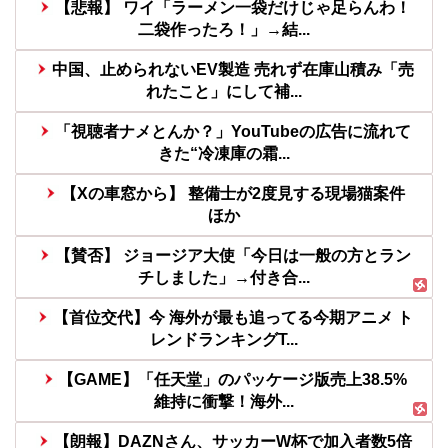
【悲報】 ワイ「ラーメン一袋だけじゃ足らんわ！
二袋作ったろ！」→結...
中国、止められないEV製造 売れず在庫山積み「売
れたこと」にして補...
「視聴者ナメとんか？」YouTubeの広告に流れて
きた“冷凍庫の霜...
【Xの車窓から】 整備士が2度見する現場猫案件
ほか
【賛否】 ジョージア大使「今日は一般の方とラン
チしました」→付き合...
【首位交代】今 海外が最も追ってる今期アニメ ト
レンドランキングT...
【GAME】「任天堂」のパッケージ版売上38.5%
維持に衝撃！海外...
【朗報】DAZNさん、サッカーW杯で加入者数5倍