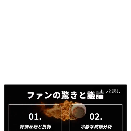
もっと読む
arrow_forward_ios