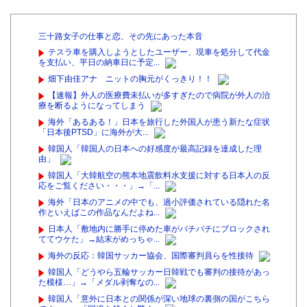
三十路女子の仕事と恋、その先にあった本音
テスラ車を購入しようとしたユーザー、現車を処分して代金
を支払い、平日の納車日に予定...
畑下由佳アナ ニットの胸元がくっきり！！
【速報】外人の医療費未払いが多すぎたので病院が外人の治
療を断るようになってしまう
海外「あるある！」日本を旅行した外国人が患う新たな症状
「日本後PTSD」に海外が大...
韓国人「韓国人の日本への好感度が最高記録を達成した理
由」
韓国人「大韓航空の熊本地震飲料水支援に対する日本人の反
応をご覧ください・・・」→「...
海外「日本のアニメの中でも、過小評価されている隠れた名
作といえばこの作品なんだよね...
日本人「敷地内に勝手に停めた車がバチバチにブロックされ
ててウケた」→結末がめっちゃ...
海外の反応：韓国サッカー協会、国際審判員らを性接待
韓国人「どうやら五輪サッカー日韓戦でも審判の接待があっ
た模様…」→「メダル剥奪なの...
韓国人「意外に日本との関係が深い地球の裏側の国がこちら