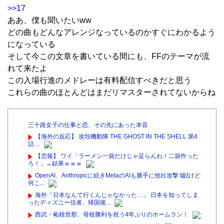
>>17
ああ、僕も聞いたいww
どの曲もどんなアレンジなっているのかすぐにわかるよう
になっている
そして今この文章を書いている間にも、FFのテーマが流
れて来たよ
この入場行進のメドレーは有料配信すべきだと思う
これらの曲のほとんどはまだリマスターされてないからね
三十路女子の仕事と恋、その先にあった本音
【海外の反応】 攻殻機動隊 THE GHOST IN THE SHELL 第4
話 ...
【悲報】 ワイ「ラーメン一袋だけじゃ足らんわ！二袋作った
ろ！」→結果ｗｗｗ
OpenAI、Anthropicに続きMetaのAIも勝手に他社攻撃 嘘ξけど
何こ...
海外「日本なんて行くんじゃなかった…」 日本を知ってしま
ったディズニー信者、帰国後...
西武・柘植世那、母校勝利を祝う4年ぶりのホームラン！