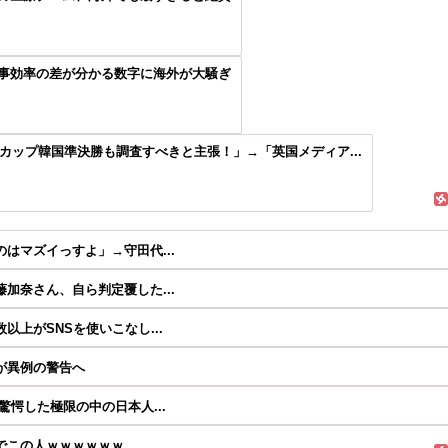
事効率の差が分かる数字に海外が大騒ぎ
ドカップ韓国準決勝も調査すべきと主張！」→「英国メディア...
はマズイっすよ」→守田代...
加奈さん、自ら判定覆した...
上がSNSを使いこなし...
が異例の警告へ
愕した極限の中の日本人...
でこの人ｗｗｗｗｗｗ