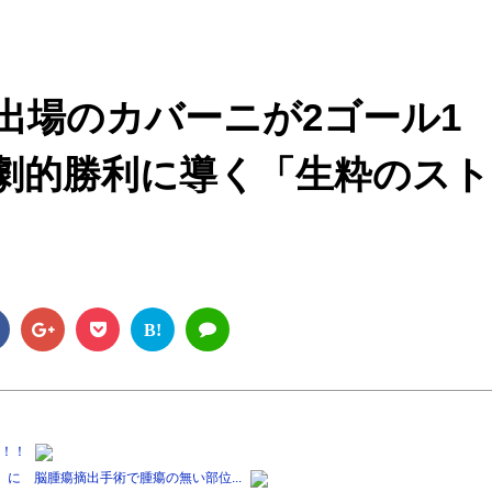
M
u
t
出場のカバーニが2ゴール1
e
劇的勝利に導く「生粋のスト
B!
脚！！
に 脳腫瘍摘出手術で腫瘍の無い部位...