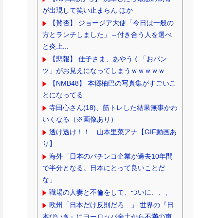
が出現して笑い止まらん ほか
【賛否】 ジョージア大使「今日は一般の
方とランチしました」→付き合う人を選べ
と炎上...
【悲報】 佳子さま、あやうく「おパン
ツ」がお見えになってしまうｗｗｗｗｗ
【NMB48】 本郷柚巴の写真集がすごいこ
とになってる
寺田心さん(18)、筋トレした結果無事かわ
いくなる（※画像あり）
透け透け！！ 山本里菜アナ【GIF動画あ
り】
海外「日本のパチンコ企業が過去10年間
で半分となる。日本にとって良いことだ
な」
職場の人妻と不倫をして、ついに、、、
欧州「日本だけ反則だろ…」 世界の『日
本びいき』にヨーロッパ全土から不満の声