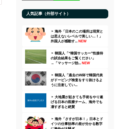
人気記事（外部サイト）
海外「日本のこの場所は現実と
は思えないレベルで美しい…！」
外国人が感動す...
NEW
韓国人「“韓国サッカー”性接待
の試合結果をご覧ください」
→「マッサージ効...
NEW
韓国人「過去のW杯で韓国代表
がドーピング検査をすり抜けるよ
うに注射してい...
大地震が起きても手術をやり遂
げる日本の医療チーム、海外でも
凄すぎると絶賛
海外「さすが日本！」日本とド
イツの仕事効率の差が分かる数字
に海外が大騒ぎ