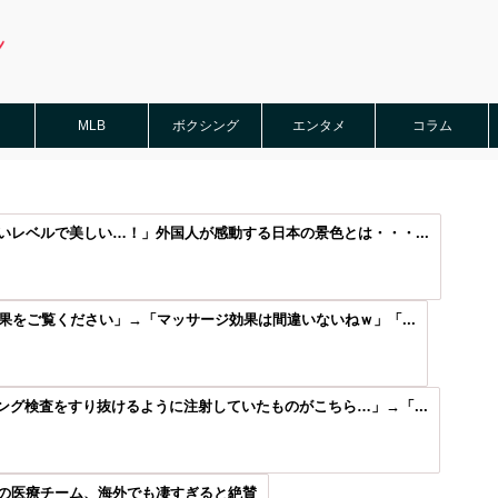
MLB
ボクシング
エンタメ
コラム
レベルで美しい…！」外国人が感動する日本の景色とは・・・...
果をご覧ください」→「マッサージ効果は間違いないねｗ」「...
グ検査をすり抜けるように注射していたものがこちら…」→「...
の医療チーム、海外でも凄すぎると絶賛