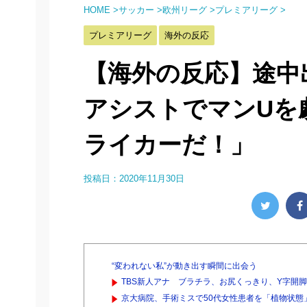
HOME
>
サッカー
>
欧州リーグ
>
プレミアリーグ
>
プレミアリーグ
海外の反応
【海外の反応】途中
アシストでマンUを
ライカーだ！」
投稿日：
2020年11月30日
“変われない私”が動き出す瞬間に出会う
TBS新人アナ ブラチラ、お尻くっきり、Y字開
京大病院、手術ミスで50代女性患者を「植物状態」