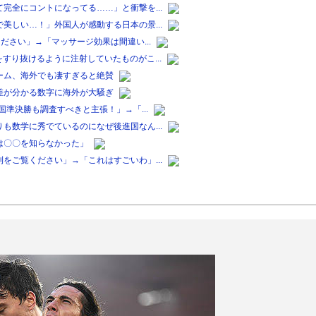
完全にコントになってる……」と衝撃を...
美しい…！」外国人が感動する日本の景...
ださい」→「マッサージ効果は間違い...
すり抜けるように注射していたものがこ...
ーム、海外でも凄すぎると絶賛
差が分かる数字に海外が大騒ぎ
国準決勝も調査すべきと主張！」→「...
も数学に秀でているのになぜ後進国なん...
は〇〇を知らなかった」
をご覧ください」→「これはすごいわ」...