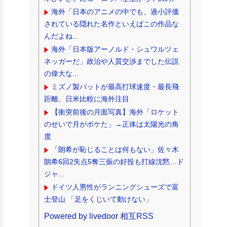
海外「日本のアニメの中でも、過小評価
されている隠れた名作といえばこの作品な
んだよね...
海外「日本版アーノルド・シュワルツェ
ネッガーだ」政治や人質交渉までした伝説
の偉大な...
ミズノ製バットが最高打球速度・最長飛
距離、日米比較に海外注目
【衝突前後の月面写真】海外「ロケット
のせいで月がボケた」→正体は太陽光の角
度
「朗希が恥じることは何もない」佐々木
朗希6回2失点5奪三振の好投も打線沈黙…ド
ジャ...
ドイツ人男性がランニングシューズで富
士登山 「足をくじいて動けない」
Powered by livedoor 相互RSS