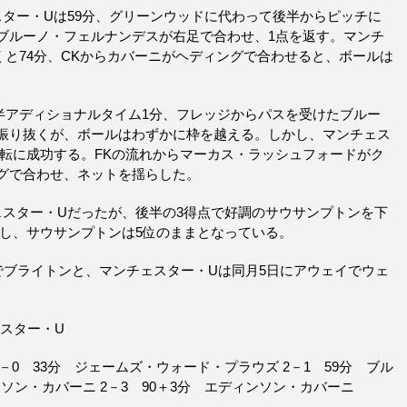
ター・Uは59分、グリーンウッドに代わって後半からピッチに
ブルーノ・フェルナンデスが右足で合わせ、1点を返す。マンチ
と74分、CKからカバーニがヘディングで合わせると、ボールは
。
半アディショナルタイム1分、フレッジからパスを受けたブルー
振り抜くが、ボールはわずかに枠を越える。しかし、マンチェス
逆転に成功する。FKの流れからマーカス・ラッシュフォードがク
グで合わせ、ネットを揺らした。
ェスター・Uだったが、後半の3得点で好調のサウサンプトンを下
上し、サウサンプトンは5位のままとなっている。
でブライトンと、マンチェスター・Uは同月5日にアウェイでウェ
ェスター・U
2－0 33分 ジェームズ・ウォード・プラウズ 2－1 59分 ブル
ンソン・カバーニ 2－3 90＋3分 エディンソン・カバーニ