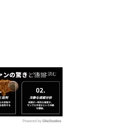
もっと読む
arrow_forward_ios
Powered by 
GliaStudios