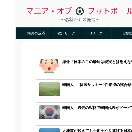
海外の反応
欧州リーグ
Jリーグ
代表戦
海外「日本のこの場所は現実とは思えない
韓国人「“韓国サッカー”性接待の試合結
韓国人「過去のW杯で韓国代表がドーピン
大地震が起きても手術をやり遂げる日本