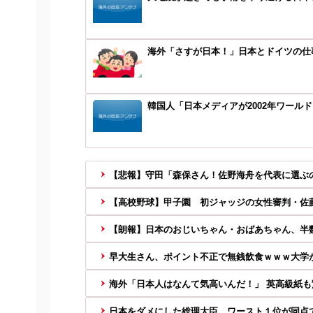
海外「さすが日本！」日本とドイツの仕
韓国人「日本メディアが2002年ワール
【悲報】守田「森保さん！佐野海舟を代表に選ぶの
【高校野球】甲子園 初ジャッジの女性審判・佐藤
【朗報】日本のおじいちゃん・おばあちゃん、半数以
早大生さん、ポイント不正で無銭飲食ｗｗｗ大学
海外「日本人はなんて気高いんだ！」 英高級紙も驚
日本をダメにした総理大臣、ワースト１位が同点