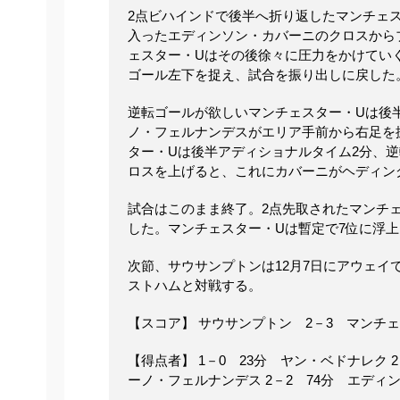
2点ビハインドで後半へ折り返したマンチェス
入ったエディンソン・カバーニのクロスから
ェスター・Uはその後徐々に圧力をかけていく
ゴール左下を捉え、試合を振り出しに戻した
逆転ゴールが欲しいマンチェスター・Uは後
ノ・フェルナンデスがエリア手前から右足を
ター・Uは後半アディショナルタイム2分、
ロスを上げると、これにカバーニがヘディン
試合はこのまま終了。2点先取されたマンチ
した。マンチェスター・Uは暫定で7位に浮
次節、サウサンプトンは12月7日にアウェイ
ストハムと対戦する。
【スコア】 サウサンプトン 2－3 マンチ
【得点者】 1－0 23分 ヤン・ベドナレク 
ーノ・フェルナンデス 2－2 74分 エディ