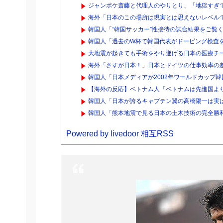
ジャンポケ斎藤と代理人のやりとり、「地獄すぎて
海外「日本のこの場所は現実とは思えないレベルで
韓国人「“韓国サッカー”性接待の試合結果をご覧く
韓国人「過去のW杯で韓国代表がドーピング検査を
大地震が起きても手術をやり遂げる日本の医療チ
海外「さすが日本！」日本とドイツの仕事効率の
韓国人「日本メディアが2002年ワールドカップ韓
【海外の反応】ベトナム人「ベトナムは先進国より
韓国人「日本が誇るキャプテン翼の高橋陽一は実
韓国人「熊本地震で見る日本の土木技術の完全勝利
Powered by livedoor 相互RSS