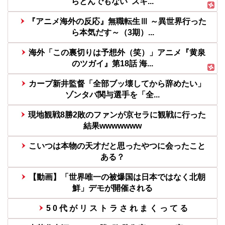
らとんでもない“スキ...
『アニメ海外の反応』無職転生Ⅲ ～異世界行った
ら本気だす～（3期）...
海外「この裏切りは予想外（笑）」アニメ『黄泉
のツガイ』第18話 海...
カープ新井監督「全部ブッ壊してから辞めたい」
ゾンタバ関与選手を「全...
現地観戦8勝2敗のファンが京セラに観戦に行った
結果wwwwwww
こいつは本物の天才だと思ったやつに会ったこと
ある？
【動画】「世界唯一の被爆国は日本ではなく北朝
鮮」デモが開催される
5 0 代 が リ ス ト ラ さ れ ま く っ て る