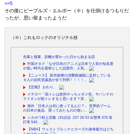
>>5
その後にピープルズ・エルボー（※）を仕掛けるつもりだ
ったが、思い留まったようだ
（※）これもロックのオリジナル技
先輩と後輩、距離が変わった日から始まる恋
中国オタク「なぜ日本のアニメは日本で人気や知名度
が低い時代を題材とした話題作、人気...
【ニュース】 高市政権の消費税減税に反対している
９人の自民党議員が全て判明！！！！...
【悲報】 おわり。
イチロー「筋トレは絶対やっちゃダメ笑。サバンナの
ライオンが筋トレすると思います？笑...
海外「日本人は何に使ってるんだ？」 世界的ブーム
の日本の食品、買ってみたものの使い...
シカホワ村上宗隆（81試合 .237 26 53 出塁率.370 長
打率.540 ...
【NBA】ウェストブルックとローズの身体能力はどち
らが上だったか