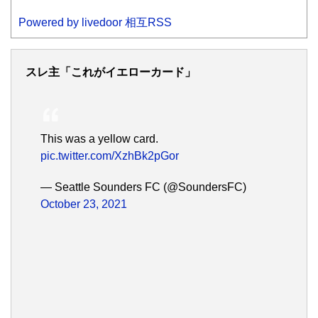
Powered by livedoor 相互RSS
スレ主「これがイエローカード」
This was a yellow card.
pic.twitter.com/XzhBk2pGor
— Seattle Sounders FC (@SoundersFC)
October 23, 2021