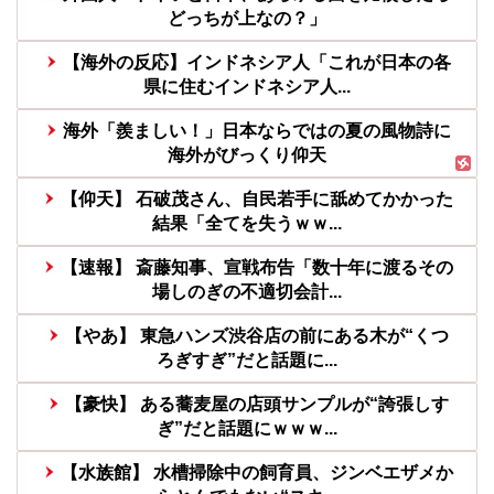
どっちが上なの？」
【海外の反応】インドネシア人「これが日本の各
県に住むインドネシア人...
海外「羨ましい！」日本ならではの夏の風物詩に
海外がびっくり仰天
【仰天】 石破茂さん、自民若手に舐めてかかった
結果「全てを失うｗｗ...
【速報】 斎藤知事、宣戦布告「数十年に渡るその
場しのぎの不適切会計...
【やあ】 東急ハンズ渋谷店の前にある木が“くつ
ろぎすぎ”だと話題に...
【豪快】 ある蕎麦屋の店頭サンプルが“誇張しす
ぎ”だと話題にｗｗｗ...
【水族館】 水槽掃除中の飼育員、ジンベエザメか