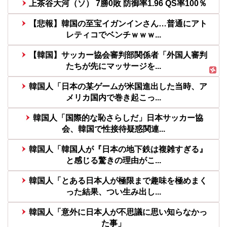
上茶谷大河（ソ） 7勝0敗 防御率1.96 QS率100％
【悲報】韓国の至宝イガンインさん…普通にアト
レティコでベンチｗｗｗ...
【韓国】サッカー協会審判部関係者「外国人審判
たちが先にマッサージを...
韓国人「日本の某ゲームが米国進出した当時、ア
メリカ国内で巻き起こっ...
韓国人「国際的な恥さらしだ」日本サッカー協
会、韓国で性接待疑惑関連...
韓国人「韓国人が『日本の地下鉄は複雑すぎる』
と感じる驚きの理由がこ...
韓国人「とある日本人が極限まで趣味を極めまく
った結果、つい生み出し...
韓国人「意外に日本人が不思議に思い知らなかっ
た事」