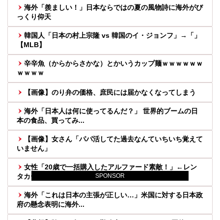
海外「羨ましい！」日本ならではの夏の風物詩に海外がび
っくり仰天
韓国人「日本の村上宗隆 vs 韓国のイ・ジョンフ」→「」
【MLB】
辛辛魚（からからさかな）とかいうカップ麺ｗｗｗｗｗｗ
ｗｗｗｗ
【画像】のり弁の価格、庶民には届かなくなってしまう
海外「日本人は何に使ってるんだ？」 世界的ブームの日
本の食品、買ってみ...
【画像】女さん「パパ活してた過去なんていちいち覚えて
いません」
女性「20歳で一括購入したアルファード素敵！」←レン
SPONSOR
タカーだろと批判殺...
海外「これは日本の主張が正しい…」米国に対する日本政
府の懸念表明に海外...