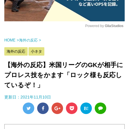
Powered by 
GliaStudios
M
HOME
>
海外の反応
>
u
t
海外の反応
小ネタ
e
【海外の反応】米国リーグのGKが相手に
プロレス技をかます「ロック様も反応し
ているぞ！」
更新日：
2021年11月10日
B!