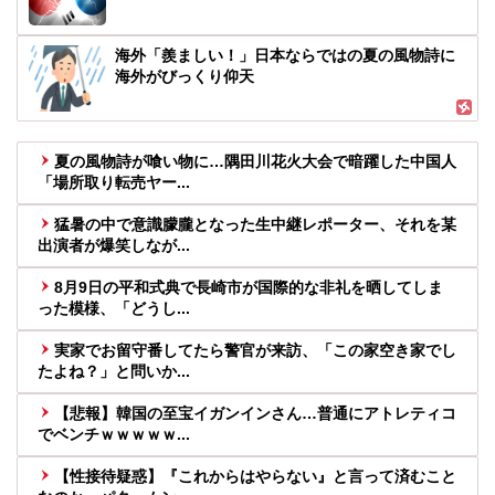
海外「羨ましい！」日本ならではの夏の風物詩に
海外がびっくり仰天
夏の風物詩が喰い物に…隅田川花火大会で暗躍した中国人
「場所取り転売ヤー...
猛暑の中で意識朦朧となった生中継レポーター、それを某
出演者が爆笑しなが...
8月9日の平和式典で長崎市が国際的な非礼を晒してしま
った模様、「どうし...
実家でお留守番してたら警官が来訪、「この家空き家でし
たよね？」と問いか...
【悲報】韓国の至宝イガンインさん…普通にアトレティコ
でベンチｗｗｗｗｗ...
【性接待疑惑】『これからはやらない』と言って済むこと