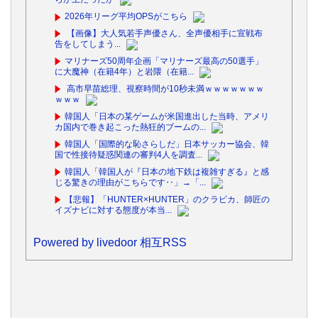
2026年リーグ平均OPSがこちら
【画像】大人気若手声優さん、全声優相手に宣戦布
告をしてしまう...
マリナーズ50周年企画「マリナーズ最高の50選手」
に大魔神（在籍4年）と岩隈（在籍...
高市早苗総理、視察時間が10秒未満ｗｗｗｗｗｗｗ
ｗｗｗ
韓国人「日本の某ゲームが米国進出した当時、アメリ
カ国内で巻き起こった熱狂的ブームの...
韓国人「国際的な恥さらしだ」日本サッカー協会、韓
国で性接待疑惑関連の審判4人を調査...
韓国人「韓国人が『日本の地下鉄は複雑すぎる』と感
じる驚きの理由がこちらです‥」→「...
【悲報】「HUNTER×HUNTER」のクラピカ、師匠の
イズナビに対する態度が本当...
Powered by livedoor 相互RSS