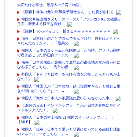
大変だけど幸せ。等身大の子育て物語。
【画像】爆胸の元NHK気象予報士さん、また脱がされる
韓国の月探査機タヌリ、スペースX「ファルコン9」の残骸が
月面に衝突する様子を撮影！
【画像】 のっぺらぼう、捕まるｗｗｗｗｗｗｗｗｗｗ
海外「日本旅行のことで悩んでるんだけど、自分はどうすべ
きなんだろうか？」→「最高の...
韓国人「日本の某ゲームが米国進出した当時、アメリカ国内
で巻き起こった熱狂的ブームの...
海外「日本の桜島が爆発して鹿児島の市街地の空が真っ暗に
なる様子がこちら」 海外の反...
外国人「ドイツと日本、あらゆる面を比較したらどっちが上
なの？」
韓国人「韓国人が『日本の地下鉄は複雑すぎる』と感じる驚
きの理由がこちらです‥」→「...
韓国人「意外に日本人が不思議に思い知らなかった事」
【海外の反応】インドネシア人「これが日本の各県に住むイ
ンドネシア人だ！」
韓国人「日本の村上宗隆 vs 韓国のイ・ジョンフ」→「」
【MLB】
韓国人「現在、日本で可愛いと話題になっている高校野球部
のマネージャーがこちら…」→...