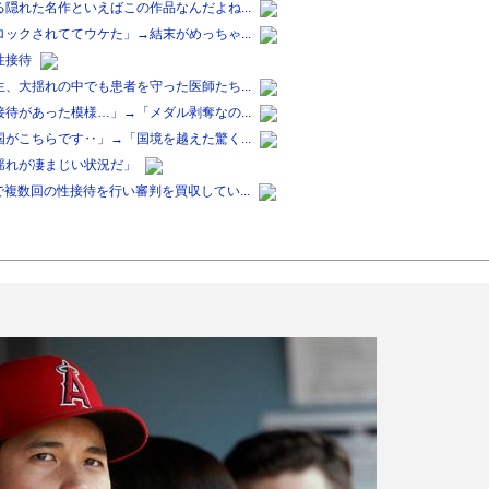
隠れた名作といえばこの作品なんだよね...
ックされててウケた」→結末がめっちゃ...
性接待
、大揺れの中でも患者を守った医師たち...
待があった模様…」→「メダル剥奪なの...
がこちらです‥」→「国境を越えた驚く...
揺れが凄まじい状況だ」
複数回の性接待を行い審判を買収してい...