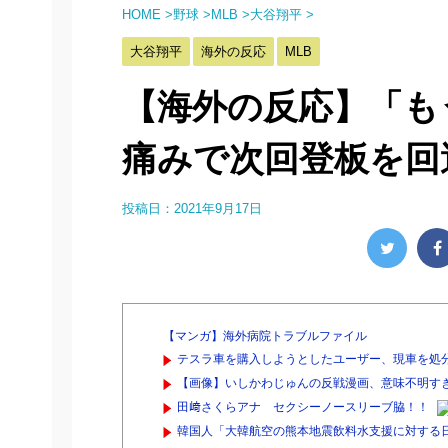
HOME
>
野球
>
MLB
>
大谷翔平
>
大谷翔平
海外の反応
MLB
【海外の反応】「も
痛みで次回登板を回
投稿日：
2021年9月17日
【マンガ】海外病院トラブルファイル
テスラ車を購入しようとしたユーザー、現車を処分
【画像】いしかわじゅんの反戦漫画、意味不明すぎ
田﨑さくらアナ セクシーノースリーブ脇！！
韓国人「大韓航空の熊本地震飲料水支援に対する日