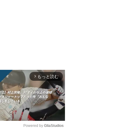
もっと読む
arrow_forward_ios
Powered by 
GliaStudios