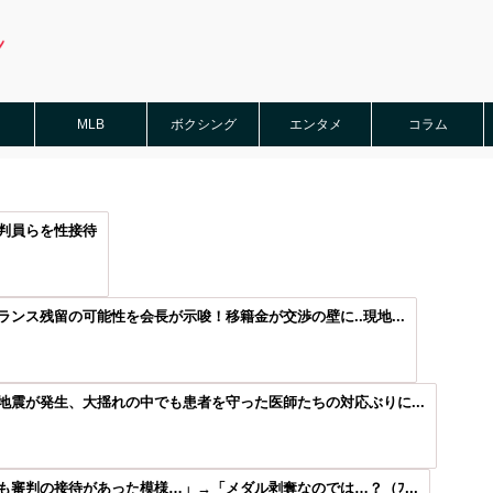
MLB
ボクシング
エンタメ
コラム
判員らを性接待
ンス残留の可能性を会長が示唆！移籍金が交渉の壁に..現地...
震が発生、大揺れの中でも患者を守った医師たちの対応ぶりに...
審判の接待があった模様…」→「メダル剥奪なのでは…？（ﾌ...