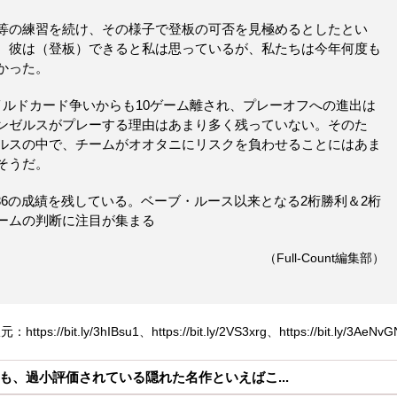
等の練習を続け、その様子で登板の可否を見極めるとしたとい
。彼は（登板）できると私は思っているが、私たちは今年何度も
かった。
イルドカード争いからも10ゲーム離され、プレーオフへの進出は
ンゼルスがプレーする理由はあまり多く残っていない。そのた
ルスの中で、チームがオオタニにリスクを負わせることにはあま
そうだ。
.36の成績を残している。ベーブ・ルース以来となる2桁勝利＆2桁
ームの判断に注目が集まる
（Full-Count編集部）
https://bit.ly/3hIBsu1、https://bit.ly/2VS3xrg、https://bit.ly/3AeNvG
も、過小評価されている隠れた名作といえばこ...