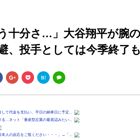
M
u
t
う十分さ…」大谷翔平が腕
e
避、投手としては今季終了
B!
して代金を支払い、平日の納車日に予定...
る…ネット「量産型左翼の最底辺みたい...
本人の反応をご覧ください・・・」→「...