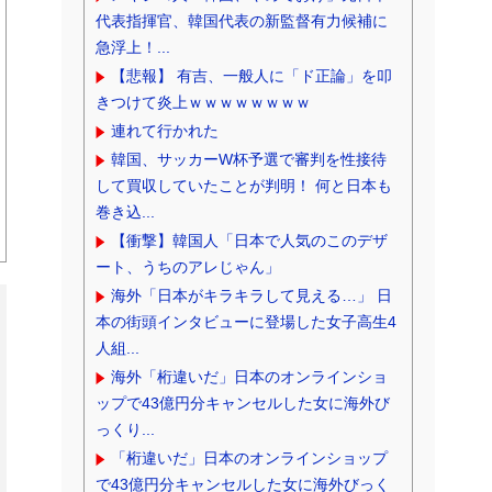
代表指揮官、韓国代表の新監督有力候補に
急浮上！...
【悲報】 有吉、一般人に「ド正論」を叩
きつけて炎上ｗｗｗｗｗｗｗｗ
連れて行かれた
韓国、サッカーW杯予選で審判を性接待
して買収していたことが判明！ 何と日本も
巻き込...
【衝撃】韓国人「日本で人気のこのデザ
ート、うちのアレじゃん」
海外「日本がキラキラして見える…」 日
本の街頭インタビューに登場した女子高生4
人組...
海外「桁違いだ」日本のオンラインショ
ップで43億円分キャンセルした女に海外び
っくり...
「桁違いだ」日本のオンラインショップ
で43億円分キャンセルした女に海外びっく