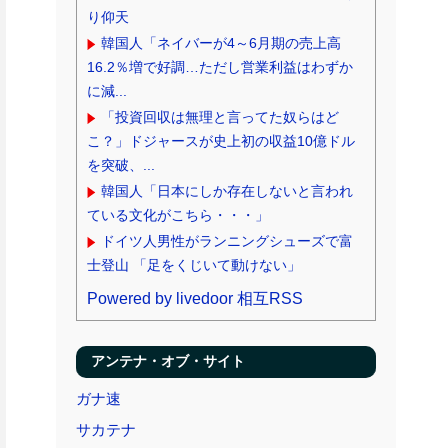
り仰天
韓国人「ネイバーが4～6月期の売上高
16.2％増で好調…ただし営業利益はわずか
に減...
「投資回収は無理と言ってた奴らはど
こ？」ドジャースが史上初の収益10億ドル
を突破、...
韓国人「日本にしか存在しないと言われ
ている文化がこちら・・・」
ドイツ人男性がランニングシューズで富
士登山 「足をくじいて動けない」
Powered by livedoor 相互RSS
アンテナ・オブ・サイト
ガナ速
サカテナ