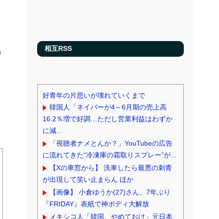
の
相互RSS
も
好青年の片思いが壊れていくまで
韓国人「ネイバーが4～6月期の売上高
16.2％増で好調…ただし営業利益はわずか
に減...
「視聴者ナメとんか？」YouTubeの広告
に流れてきた“冷凍庫の霜取りスプレー”が...
【Xの車窓から】 洗車したら最悪の刺青
が出現して笑い止まらん ほか
【画像】 小倉ゆうか(27)さん、7年ぶり
『FRIDAY』表紙で神ボディ大解放
メキシコ人「韓国、やめておけ」元日本