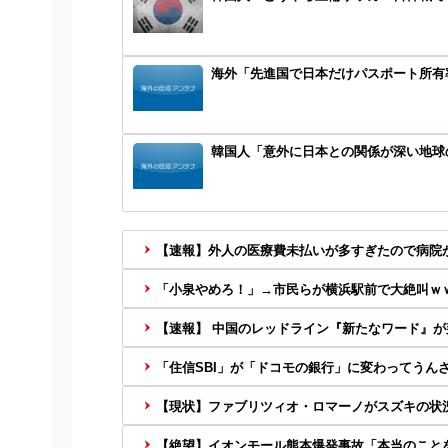
海外「先進国で日本だけパスポート所有
韓国人「意外に日本との関係が深い地球の
【速報】外人の医療費未払いが多すぎたので病院が
「小泉やめろ！」→市民らが横浜駅前で大絶叫ｗ
【速報】 中国のレッドライン『新たなワード』が判
「住信SBI」が「ドコモの銀行」に変わってうんざ
【現状】ファブリツィオ・ロマーノがスズキの状
【絶望】イオンモール熊本爆発事故「本当のこと