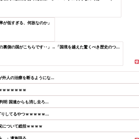
率が低すぎる、何故なのか」
裏側の国がこちらです‥」→「国境を越えた驚くべき歴史のつ...
外人の治療を断るようにな...
ｗｗｗｗｗｗｗ
明 国連からも消し去ろ...
りしてるやつｗｗｗｗｗ...
況について総括ｗｗｗｗ
を…」遺族語る