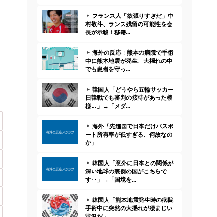
フランス人「欲張りすぎだ」中
村敬斗、ランス残留の可能性を会
長が示唆！移籍...
海外の反応：熊本の病院で手術
中に熊本地震が発生、大揺れの中
でも患者を守っ...
韓国人「どうやら五輪サッカー
日韓戦でも審判の接待があった模
様…」→「メダ...
海外「先進国で日本だけパスポ
ート所有率が低すぎる、何故なの
か」
韓国人「意外に日本との関係が
深い地球の裏側の国がこちらで
す‥」→「国境を...
韓国人「熊本地震発生時の病院
手術中に突然の大揺れが凄まじい
状況だ」