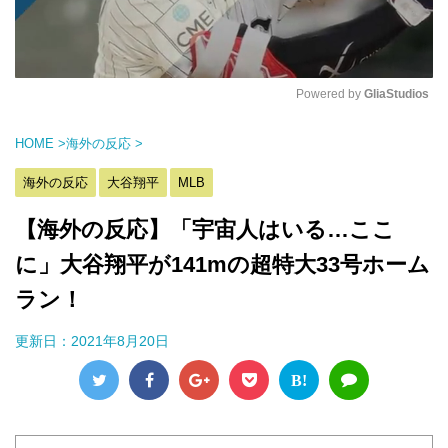
Powered by 
GliaStudios
M
HOME
>
海外の反応
>
u
t
海外の反応
大谷翔平
MLB
e
【海外の反応】「宇宙人はいる…ここ
に」大谷翔平が141mの超特大33号ホーム
ラン！
更新日：
2021年8月20日
B!