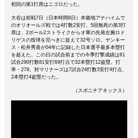
初回の第1打席はニゴロだった。
大谷は前戦7日（日本時間8日）本拠地アナハイムで
のオリオールズ戦では4打数2安打。5回無死の第3打
席は、2ボール2ストライクからオ軍の先発左腕ロド
リゲスの投球を完ぺきに捉えて32号ソロ。ヤンキー
ス・松井秀喜が04年に記録した日本選手最多本塁打
を超えた。この日の試合前までの今季打撃成績は81
試合290打数81安打69打点で32本塁打12盗塁。打
率・279。対マリナーズは7試合24打数3安打4打点、
2本塁打4盗塁だった。
（スポニチアネックス）