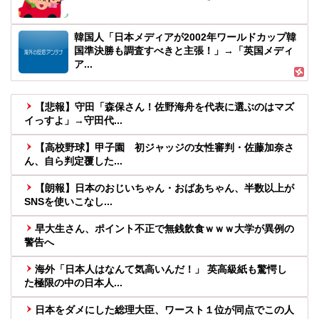
韓国人「日本メディアが2002年ワールドカップ韓
国準決勝も調査すべきと主張！」→「英国メディ
ア...
【悲報】守田「森保さん！佐野海舟を代表に選ぶのはマズ
イっすよ」→守田代...
【高校野球】甲子園 初ジャッジの女性審判・佐藤加奈さ
ん、自ら判定覆した...
【朗報】日本のおじいちゃん・おばあちゃん、半数以上が
SNSを使いこなし...
早大生さん、ポイント不正で無銭飲食ｗｗｗ大学が異例の
警告へ
海外「日本人はなんて気高いんだ！」 英高級紙も驚愕し
た極限の中の日本人...
日本をダメにした総理大臣、ワースト１位が同点でこの人