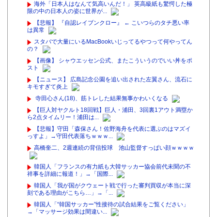
海外「日本人はなんて気高いんだ！」 英高級紙も驚愕した極
限の中の日本人の姿に世界が...
【悲報】 『自認レイブンクロー』 ← こいつらのタチ悪い率
は異常
スタバで大量にいるMacBookいじってるやつって何やってん
の？
【画像】 シャウエッセン公式、またこういうのでいい丼をポ
スト
【ニュース】 広島記念公園を追い出された左翼さん、流石に
キモすぎて炎上
寺田心さん(18)、筋トレした結果無事かわいくなる
【巨人対ヤクルト18回戦】巨人・浦田、3回裏1アウト満塁か
ら2点タイムリー！浦田は...
【悲報】守田「森保さん！佐野海舟を代表に選ぶのはマズイ
っすよ」→守田代表落ちｗｗｗ...
高橋奎二、2週連続の背信投球 池山監督すっぱい顔ｗｗｗｗ
韓国人「フランスの有力紙も大韓サッカー協会前代未聞の不
祥事を詳細に報道！」→「国際...
韓国人「我が国がクウェート戦で行った審判買収が本当に深
刻である理由がこちら…」→「...
韓国人「“韓国サッカー”性接待の試合結果をご覧ください」
→「マッサージ効果は間違い...