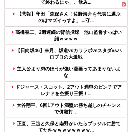
て終わるにゃ」、飲み...
【悲報】守田「森保さん！佐野海舟を代表に選ぶ
のはマズイっすよ」→守...
高橋奎二、2週連続の背信投球 池山監督すっぱい
顔ｗｗｗｗ
【日向坂46】来月、坂道vsカワラボvsスタダvsハ
ロプロの大激戦
主人公より弟のほうが強い漫画ってあまりないよ
な
ドジャース・スコット、2アウト満塁のピンチでア
レナドを空振り三振！...
大谷翔平、6回1アウト満塁の勝ち越しのチャンス
で併殺打…
正直、三笘と久保と南野がいたらブラジルに勝て
てた件ｗｗｗｗｗｗｗｗ...