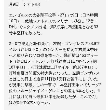
月9日 シアトル）
エンゼルスの大谷翔平投手（27）は9日（日本時間
10日）、敵地シアトルでのマリナーズ戦に「2番・
DH」でスタメン出場。第2打席に2戦連発となる33
号本塁打を放った。
2－0で迎えた3回1死に、左腕・ゴンザレスの88.9マ
イル（約143キロ）のシンカーを捉えて右翼席中段
へと放り込むソロ弾を放った。飛距離は463フィー
ト（約141メートル）、打球速度は117マイル（約
187キロ）、打球速度は117マイル（約187キロ）、
打球角度は31度の特大弾となった。左腕ゴンザレス
とはこの日まで通算11打数1安打と苦手にしていた
が見事に撃破。この一撃で、本塁打王争いでリーグ2
位のブルージェイズ・ゲレロとの差を5本とした。6
月には月間自己最多13本を記録したが、これで7月
は7試合で5本となった。