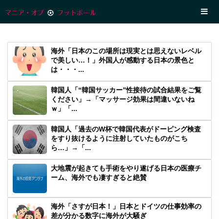
海外「日本のこの場所は現実とは思えないレベル
で美しい…！」外国人が感動する日本の景色と
は・・・...
韓国人「“韓国サッカー”性接待の試合結果をご覧
ください」→「マッサージ効果は間違いないね
ｗ」「...
韓国人「過去のW杯で韓国代表がドーピング検査
をすり抜けるように注射していたものがこち
ら…」→「...
大地震が起きても手術をやり遂げる日本の医療チ
ーム、海外でも凄すぎると絶賛
海外「さすが日本！」日本とドイツの仕事効率の
差が分かる数字に海外が大騒ぎ