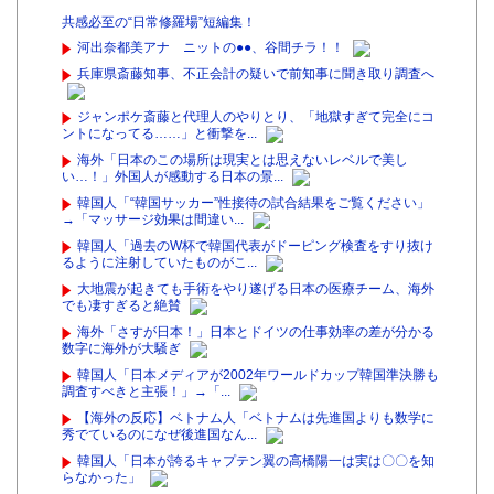
共感必至の“日常修羅場”短編集！
河出奈都美アナ ニットの●●、谷間チラ！！
兵庫県斎藤知事、不正会計の疑いで前知事に聞き取り調査へ
ジャンポケ斎藤と代理人のやりとり、「地獄すぎて完全にコ
ントになってる……」と衝撃を...
海外「日本のこの場所は現実とは思えないレベルで美し
い…！」外国人が感動する日本の景...
韓国人「“韓国サッカー”性接待の試合結果をご覧ください」
→「マッサージ効果は間違い...
韓国人「過去のW杯で韓国代表がドーピング検査をすり抜け
るように注射していたものがこ...
大地震が起きても手術をやり遂げる日本の医療チーム、海外
でも凄すぎると絶賛
海外「さすが日本！」日本とドイツの仕事効率の差が分かる
数字に海外が大騒ぎ
韓国人「日本メディアが2002年ワールドカップ韓国準決勝も
調査すべきと主張！」→「...
【海外の反応】ベトナム人「ベトナムは先進国よりも数学に
秀でているのになぜ後進国なん...
韓国人「日本が誇るキャプテン翼の高橋陽一は実は〇〇を知
らなかった」