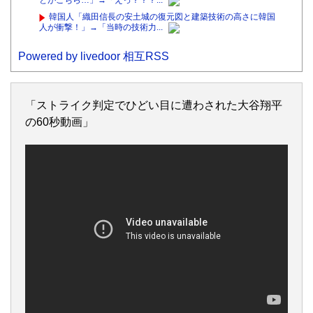
とがこちら…」→「えっ？？？...
韓国人「織田信長の安土城の復元図と建築技術の高さに韓国
人が衝撃！」→「当時の技術力...
Powered by livedoor 相互RSS
「ストライク判定でひどい目に遭わされた大谷翔平
の60秒動画」