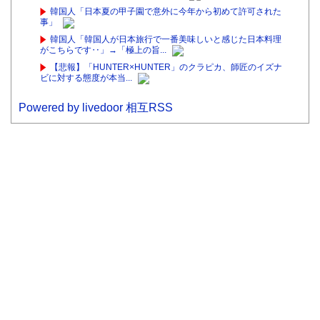
韓国人「日本夏の甲子園で意外に今年から初めて許可された
事」
韓国人「韓国人が日本旅行で一番美味しいと感じた日本料理
がこちらです‥」→「極上の旨...
【悲報】「HUNTER×HUNTER」のクラピカ、師匠のイズナ
ビに対する態度が本当...
Powered by livedoor 相互RSS