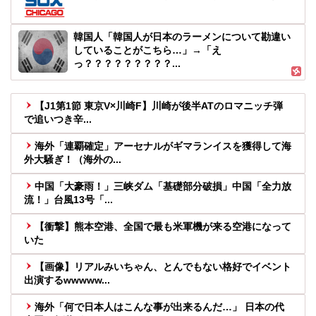
韓国人「韓国人が日本のラーメンについて勘違い
していることがこちら…」→「え
っ？？？？？？？？？...
【J1第1節 東京V×川崎F】川崎が後半ATのロマニッチ弾
で追いつき辛...
海外「連覇確定」アーセナルがギマランイスを獲得して海
外大騒ぎ！（海外の...
中国「大豪雨！」三峡ダム「基礎部分破損」中国「全力放
流！」台風13号「...
【衝撃】熊本空港、全国で最も米軍機が来る空港になって
いた
【画像】リアルみいちゃん、とんでもない格好でイベント
出演するwwwww...
海外「何で日本人はこんな事が出来るんだ…」 日本の代