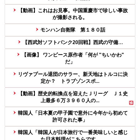
【動画】これはお見事。中国重慶市で珍しい事故
が撮影される。
モンハン自衛隊 第１８０話
【西武対ソフトバンク20回戦】西武の守備…
【画像】 ワンピース原作者「何が "ちいかわ"
だ」
リヴァプール退団のサラー、新天地はトルコに決
定か？ トラブゾンスポ...
【動画】歴史的転換点を迎えたＪリーグ Ｊ１史
上最多６万３９６０人の...
韓国人「日本夏の甲子園で意外に今年から初めて
許可された事」
韓国人「韓国人が日本旅行で一番美味しいと感じ
た日本料理がこちらです...