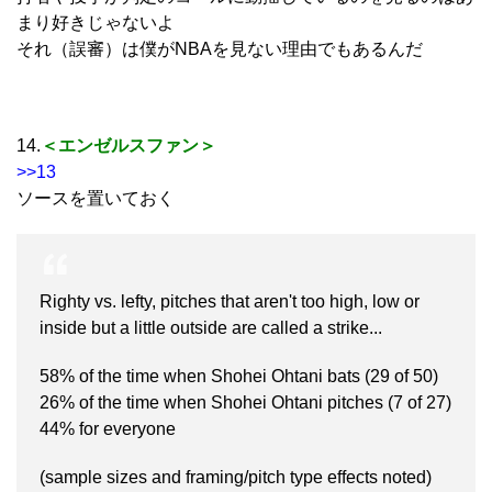
まり好きじゃないよ
それ（誤審）は僕がNBAを見ない理由でもあるんだ
14.
＜エンゼルスファン＞
>>13
ソースを置いておく
Righty vs. lefty, pitches that aren't too high, low or
inside but a little outside are called a strike...
58% of the time when Shohei Ohtani bats (29 of 50)
26% of the time when Shohei Ohtani pitches (7 of 27)
44% for everyone
(sample sizes and framing/pitch type effects noted)