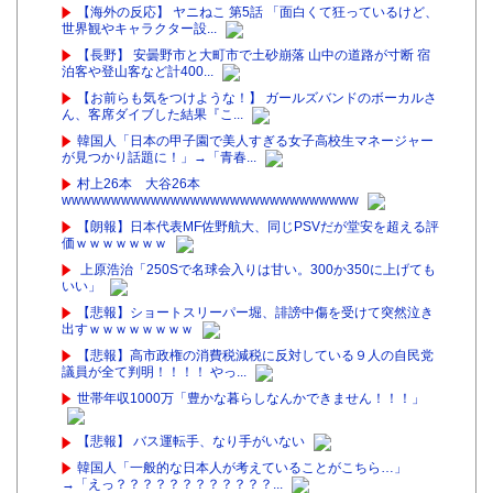
【海外の反応】 ヤニねこ 第5話 「面白くて狂っているけど、
世界観やキャラクター設...
【長野】 安曇野市と大町市で土砂崩落 山中の道路が寸断 宿
泊客や登山客など計400...
【お前らも気をつけような！】 ガールズバンドのボーカルさ
ん、客席ダイブした結果『こ...
韓国人「日本の甲子園で美人すぎる女子高校生マネージャー
が見つかり話題に！」→「青春...
村上26本 大谷26本
wwwwwwwwwwwwwwwwwwwwwwwwwwwwww
【朗報】日本代表MF佐野航大、同じPSVだが堂安を超える評
価ｗｗｗｗｗｗｗ
上原浩治「250Sで名球会入りは甘い。300か350に上げても
いい」
【悲報】ショートスリーパー堀、誹謗中傷を受けて突然泣き
出すｗｗｗｗｗｗｗｗ
【悲報】高市政権の消費税減税に反対している９人の自民党
議員が全て判明！！！！ やっ...
世帯年収1000万「豊かな暮らしなんかできません！！！」
【悲報】 バス運転手、なり手がいない
韓国人「一般的な日本人が考えていることがこちら…」
→「えっ？？？？？？？？？？？？...