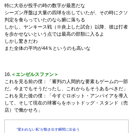
特に大谷が投手の時の数字が最悪だな
シーズン序盤は大量の四球を出していたが、その時にクソ
判定を食らっていたのなら腑に落ちる
しかし、ヤンキース戦（※炎上した試合）以降、彼は打者
を歩かせないという点では最高の部類に入るよ
しかし驚きだわ
また全体の平均が44％というのも高いな
16.
＜エンゼルスファン＞
これを見る前の僕：「審判の人間的な要素もゲームの一部
だ。今までもそうだったし、これからもそうあるべきだ」
これを見た後の僕：「今すぐロボット・アンパイアを導入
して、そして現在の球審らをホットドッグ・スタンド（売
店）で働かせろ」
“変われない私”が動き出す瞬間に出会う