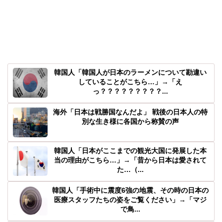
韓国人「韓国人が日本のラーメンについて勘違い
していることがこちら…」→「え
っ？？？？？？？？？...
海外「日本は戦勝国なんだよ」 戦後の日本人の特
別な生き様に各国から称賛の声
韓国人「日本がここまでの観光大国に発展した本
当の理由がこちら…」→「昔から日本は愛されて
た…（...
韓国人「手術中に震度6強の地震、その時の日本の
医療スタッフたちの姿をご覧ください」→「マジ
で鳥...