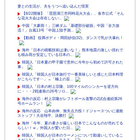
妻との生活が、夫をうつへ追い込んだ現実
【8/22開催】 「琵琶湖三市同時花火大会」、各市公式「そん
な花火大会は存在しない...
中国「大豪雨！」三峡ダム「基礎部分破損」中国「全力放
流！」台風13号「中国上陸予測...
【動画】 役満ボディ・岡田紗佳(32)、ダンスで乳が大暴れ！
海外「日本の積載技術は凄いな！」熊本地震の激しい揺れで
も積み荷が安定している日本の...
韓国人「日本夏の甲子園で意外に今年から初めて許可された
事」
韓国人「韓国人が日本旅行で一番美味しいと感じた日本料理
がこちらです‥」→「極上の旨...
韓国人「日本の村上宗隆、100マイルのシンカーを逆方向
に・・・2戦連発の26号ソロ...
海外の反応：村上宗隆がレフトポール直撃の2試合連続第26
号ホームラン！
海外の反応 山本由伸、無失点力投！ドジャースついに連敗
ストップ！大谷翔平、決勝打
海外「今年、夏の暑さが厳しい日本でこんなものが売れてる
らしい！ｗ」外国人が驚いた日...
韓国人「韓国人が日本のラーメンについて勘違いしているこ