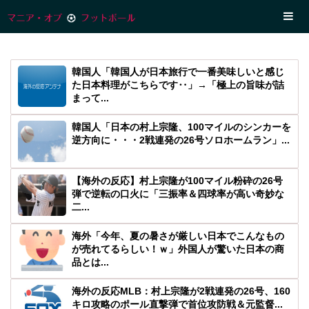
韓国人「韓国人が日本旅行で一番美味しいと感じ
た日本料理がこちらです‥」→「極上の旨味が詰
まって...
韓国人「日本の村上宗隆、100マイルのシンカーを
逆方向に・・・2戦連発の26号ソロホームラン」...
【海外の反応】村上宗隆が100マイル粉砕の26号
弾で逆転の口火に「三振率＆四球率が高い奇妙な
二...
海外「今年、夏の暑さが厳しい日本でこんなもの
が売れてるらしい！ｗ」外国人が驚いた日本の商
品とは...
海外の反応MLB：村上宗隆が2戦連発の26号、160
キロ攻略のポール直撃弾で首位攻防戦＆元監督...