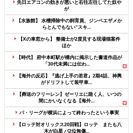
先日エアコンの効きが悪いと右往左往してた奴や
が
【水族館】 水槽掃除中の飼育員、ジンベエザメか
らとんでもない“スキ...
【Xの車窓から】 整備士が2度見する現場猫案件
ほか
【時代】 府中本町駅が構内に掲示した書道作品が
「30代未満には伝わ...
【海外の反応】『逃げ上手の若君』2期4話、神輿
がドリフトして装甲車...
【葬送のフリーレン】ゼーリエに跪く人、いつの
間にかいなくなる【海外...
パ・リーグが横浜によって終わったという事実
【ロッテ対オリックス20回戦】ロッテ またも八
木が白星 パ2位無傷...