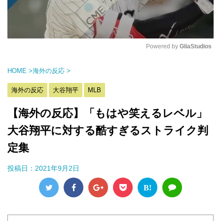
Powered by 
GliaStudios
M
HOME
>
海外の反応
>
u
t
海外の反応
大谷翔平
MLB
e
【海外の反応】「もはや笑えるレベル」
大谷翔平に対する酷すぎるストライク判
定集
投稿日：
2021年9月2日
B!