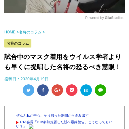
Powered by 
GliaStudios
M
HOME
>
名将のコラム
>
u
t
名将のコラム
e
試合中のマスク着用をウイルス学者より
も早くに提唱した名将の恐るべき慧眼！
投稿日：
2020年4月19日
B!
ぜんぶ私が中心、そう思った瞬間から歪み出す
PTA会長「PTA参加拒否した親へ最終警告。こうなってもい
い？」