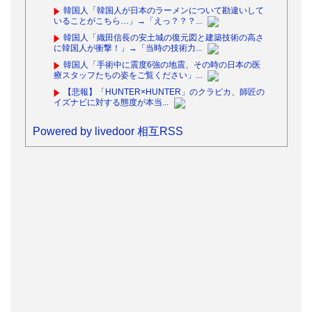
韓国人「韓国人が日本のラーメンについて勘違いして
いることがこちら…」→「えっ？？？...
韓国人「織田信長の安土城の復元図と建築技術の高さ
に韓国人が衝撃！」→「当時の技術力...
韓国人「手術中に震度6強の地震、その時の日本の医
療スタッフたちの姿をご覧ください」...
【悲報】「HUNTER×HUNTER」のクラピカ、師匠の
イズナビに対する態度が本当...
Powered by livedoor 相互RSS