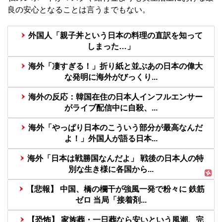
良の安心となることは言うまでもない。
外国人「親子丼という日本の料理の直訳を知って
しまった…」
海外「凄すぎる！」折り紙と並ぶあの日本の偉大
な発明に海外がびっくり...
海外の反応：韓国在住の日本人インフルエンサー
がライブ配信中に自殺、...
海外「やっぱり日本のこういう部分が最高なんだ
よ！」外国人が語る日本...
海外「日本は戦勝国なんだよ」 戦後の日本人の特
別な生き様に各国から...
【悲報】 中国、橋の欄干が強風一発で粉々に 鉄筋
ゼロ 当局「接着剤...
【恐怖】 家族葬・一日葬なら安いという風潮、完