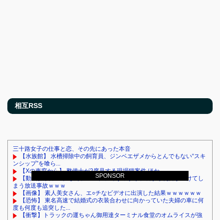
相互RSS
三十路女子の仕事と恋、その先にあった本音
【水族館】 水槽掃除中の飼育員、ジンベエザメからとんでもない“スキ
ンシップ”を喰ら...
【Xの車窓から】 整備士が2度見する現場猫案件 ほか
SPONSOR
【動画】 女子アナさん、ノーブラでうっかり衣装から乳首が透けてし
まう放送事故ｗｗｗ
【画像】 素人美女さん、エ○チなビデオに出演した結果ｗｗｗｗｗｗ
【恐怖】 東名高速で結婚式の衣装合わせに向かっていた夫婦の車に何
度も何度も追突した...
【衝撃】トラックの運ちゃん御用達ターミナル食堂のオムライスが強