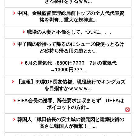
ぎる格好をするｗｗ...
中国、金融監督管理総局前トップの全人代代表資
格を剥奪…重大な規律違...
職場の人妻と不倫をして、ついに、、、
甲子園の砂持って帰るのにシューズ袋使っとるけ
ど砂持ち帰る用の袋とか...
6月の電気代→8500円???? 7月の電気代
→13000円???...
【速報】39歳DF長友佑都、現役続行でキングカズ
を目指すかｗｗｗｗ...
FIFA会長の謝罪、辞任要求は収まらず UEFAは
ボイコットの方針...
韓国人「織田信長の安土城の復元図と建築技術の
高さに韓国人が衝撃！」...