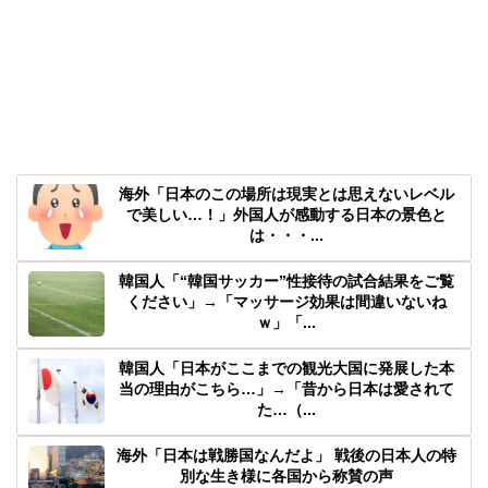
海外「日本のこの場所は現実とは思えないレベル
で美しい…！」外国人が感動する日本の景色と
は・・・...
韓国人「“韓国サッカー”性接待の試合結果をご覧
ください」→「マッサージ効果は間違いないね
ｗ」「...
韓国人「日本がここまでの観光大国に発展した本
当の理由がこちら…」→「昔から日本は愛されて
た…（...
海外「日本は戦勝国なんだよ」 戦後の日本人の特
別な生き様に各国から称賛の声