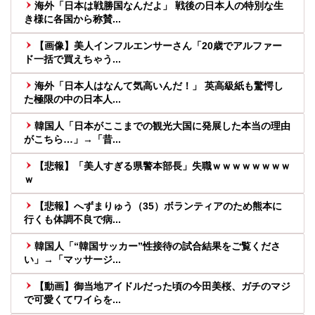
海外「日本は戦勝国なんだよ」 戦後の日本人の特別な生
き様に各国から称賛...
【画像】美人インフルエンサーさん「20歳でアルファー
ド一括で買えちゃう...
海外「日本人はなんて気高いんだ！」 英高級紙も驚愕し
た極限の中の日本人...
韓国人「日本がここまでの観光大国に発展した本当の理由
がこちら…」→「昔...
【悲報】「美人すぎる県警本部長」失職ｗｗｗｗｗｗｗｗ
ｗ
【悲報】へずまりゅう（35）ボランティアのため熊本に
行くも体調不良で病...
韓国人「“韓国サッカー”性接待の試合結果をご覧くださ
い」→「マッサージ...
【動画】御当地アイドルだった頃の今田美桜、ガチのマジ
で可愛くてワイらを...