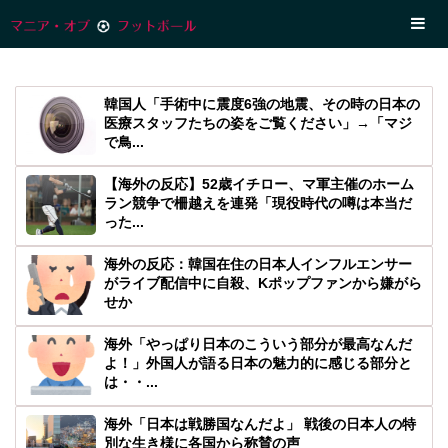
韓国人「手術中に震度6強の地震、その時の日本の
医療スタッフたちの姿をご覧ください」→「マジ
で鳥...
【海外の反応】52歳イチロー、マ軍主催のホーム
ラン競争で柵越えを連発「現役時代の噂は本当だ
った...
海外の反応：韓国在住の日本人インフルエンサー
がライブ配信中に自殺、Kポップファンから嫌がら
せか
海外「やっぱり日本のこういう部分が最高なんだ
よ！」外国人が語る日本の魅力的に感じる部分と
は・・...
海外「日本は戦勝国なんだよ」 戦後の日本人の特
別な生き様に各国から称賛の声