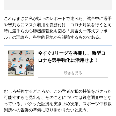
これはまさに私が以下のレポートで述べた、試合中に選手
や審判らにマスク着用を義務付け、コロナ対策を行うと同
時に選手らの心肺機能強化も図る「辰吉丈一郎式フッボ
ル」の理論を、科学的見地から補強するものである。
今すぐJリーグを再開し、新型コ
ロナを選手強化に活用せよ！
続きを見る
むしろ補強するどころか、この学者が私の持論をパクった
可能性すらも見出せ、そのことについては鋭意調査中とな
っている。パクッた証拠を突き止め次第、スポーツ仲裁裁
判所への告訴の準備に取り掛かりたいと思う。