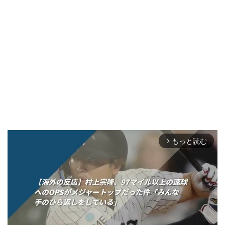
もっと読む
arrow_forward_ios