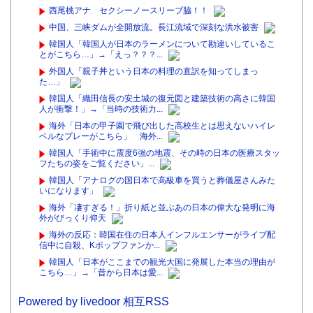
西尾桃アナ セクシーノースリーブ脇！！
中国、三峡ダムが全開放流。長江流域で深刻な洪水被害
韓国人「韓国人が日本のラーメンについて勘違いしているこ
とがこちら…」→「えっ？？？...
外国人「親子丼という日本の料理の直訳を知ってしまっ
た…」
韓国人「織田信長の安土城の復元図と建築技術の高さに韓国
人が衝撃！」→「当時の技術力...
海外「日本の甲子園で飛び出した高校生とは思えないハイレ
ベルなプレーがこちら」 海外...
韓国人「手術中に震度6強の地震、その時の日本の医療スタッ
フたちの姿をご覧ください」...
韓国人「アナログの国日本で高級車を買うと葬儀屋さんみた
いになります」
海外「凄すぎる！」折り紙と並ぶあの日本の偉大な発明に海
外がびっくり仰天
海外の反応：韓国在住の日本人インフルエンサーがライブ配
信中に自殺、Kポップファンか...
韓国人「日本がここまでの観光大国に発展した本当の理由が
こちら…」→「昔から日本は愛...
Powered by livedoor 相互RSS