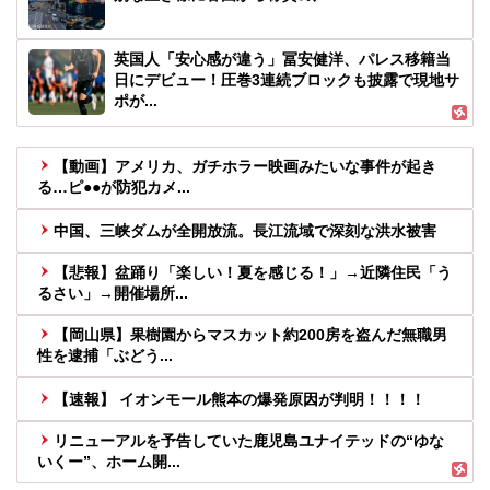
英国人「安心感が違う」冨安健洋、パレス移籍当
日にデビュー！圧巻3連続ブロックも披露で現地サ
ポが...
【動画】アメリカ、ガチホラー映画みたいな事件が起き
る…ピ●●が防犯カメ...
中国、三峡ダムが全開放流。長江流域で深刻な洪水被害
【悲報】盆踊り「楽しい！夏を感じる！」→近隣住民「う
るさい」→開催場所...
【岡山県】果樹園からマスカット約200房を盗んだ無職男
性を逮捕「ぶどう...
【速報】 イオンモール熊本の爆発原因が判明！！！！
リニューアルを予告していた鹿児島ユナイテッドの“ゆな
いくー”、ホーム開...