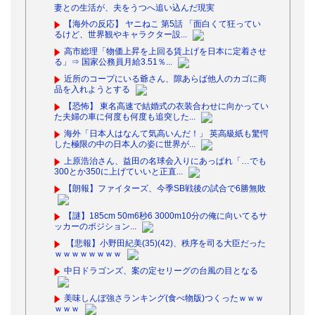
妻との生活が、夫をうつへ追い込んだ現実
【海外の反応】 ヤニねこ 第5話 「面白くて狂ってい
るけど、世界観やキャラクター設...
高市総理「物価上昇を上回る賃上げを日本に定着させ
る」⇒ 国家公務員月給3.51％...
近所のコープにいる爺さん、隙あらば他人のカゴに商
品を入れようとする
【恐怖】 東名高速で結婚式の衣装合わせに向かってい
た夫婦の車に何度も何度も追突した...
海外「日本人はなんて気高いんだ！」 英高級紙も驚愕
した極限の中の日本人の姿に世界が...
上原浩治さん、益田の名球会入りにあっぱれ「…でも
300とか350に上げていいと正直...
【朗報】ファイターズ、今季SB戦後の試合で6勝無敗
【謎】185cm 50m6秒6 3000m10分の俺に向いてるサ
ッカーのポジション...
【悲報】小野田紀美(35)(42)、秩序を司る大臣だった
ｗｗｗｗｗｗｗｗ
中日ドラゴンズ、案の定セリーグの台風の目となる
美味しんぼ強さランキング(食べ物版)つくったｗｗｗ
ｗｗｗ