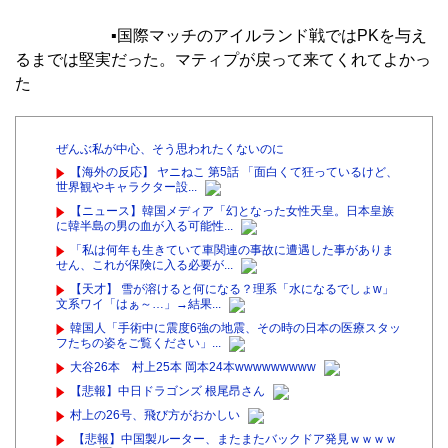
▪︎
国際マッチのアイルランド戦ではPKを与え
るまでは堅実だった。マティプが戻って来てくれてよかっ
た
ぜんぶ私が中心、そう思われたくないのに
【海外の反応】 ヤニねこ 第5話 「面白くて狂っているけど、
世界観やキャラクター設...
【ニュース】韓国メディア「幻となった女性天皇。日本皇族
に韓半島の男の血が入る可能性...
「私は何年も生きていて車関連の事故に遭遇した事がありま
せん、これが保険に入る必要が...
【天才】 雪が溶けると何になる？理系「水になるでしょw」
文系ワイ「はぁ～…」→結果...
韓国人「手術中に震度6強の地震、その時の日本の医療スタッ
フたちの姿をご覧ください」...
大谷26本 村上25本 岡本24本wwwwwwwww
【悲報】中日ドラゴンズ 根尾昂さん
村上の26号、飛び方がおかしい
【悲報】中国製ルーター、またまたバックドア発見ｗｗｗｗ