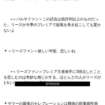
▪︎
＜バルサファン＞この試合は前評判以上のものだっ
た。リーズが今季のプレミアで旋風を巻き起こしても驚か
ないよ
＜リーズファン＞嬉しい半面、悲しいね
▪︎
＜リーズファン＞プレミア王者相手に3得点したこと
を悲しむのは奇妙な感じがする。ほとんどの人がリーズが
1-5ぐらいで負けると予想していたからね
SPONSOR
サラーの最後のセレブレーションは難病の筋萎縮性側