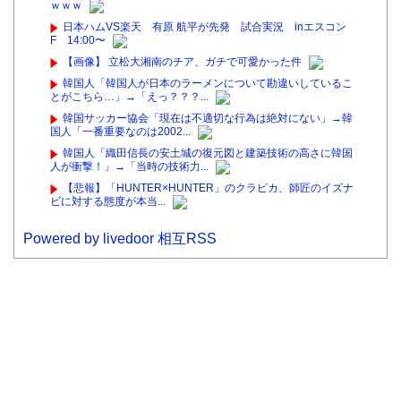
ｗｗｗ
日本ハムVS楽天 有原 航平が先発 試合実況 inエスコン
F 14:00〜
【画像】 立松大湘南のチア、ガチで可愛かった件
韓国人「韓国人が日本のラーメンについて勘違いしているこ
とがこちら…」→「えっ？？？...
韓国サッカー協会「現在は不適切な行為は絶対にない」→韓
国人「一番重要なのは2002...
韓国人「織田信長の安土城の復元図と建築技術の高さに韓国
人が衝撃！」→「当時の技術力...
【悲報】「HUNTER×HUNTER」のクラピカ、師匠のイズナ
ビに対する態度が本当...
Powered by livedoor 相互RSS