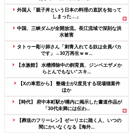
外国人「親子丼という日本の料理の直訳を知って
しまった…」
中国、三峡ダムが全開放流。長江流域で深刻な洪
水被害
タトゥー彫り師さん「刺青入れてる奴は全員バカ
です」→30万再生ｗｗ...
【水族館】 水槽掃除中の飼育員、ジンベエザメか
らとんでもない“スキ...
【Xの車窓から】 整備士が2度見する現場猫案件
ほか
【時代】 府中本町駅が構内に掲示した書道作品が
「30代未満には伝わ...
【葬送のフリーレン】ゼーリエに跪く人、いつの
間にかいなくなる【海外...