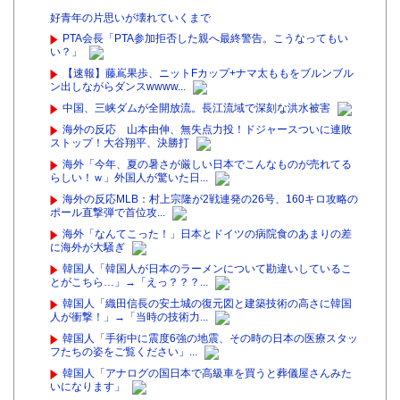
好青年の片思いが壊れていくまで
PTA会長「PTA参加拒否した親へ最終警告。こうなってもい
い？」
【速報】藤嶌果歩、ニットFカップ+ナマ太ももをブルンブル
ン出しながらダンスwwww...
中国、三峡ダムが全開放流。長江流域で深刻な洪水被害
海外の反応 山本由伸、無失点力投！ドジャースついに連敗
ストップ！大谷翔平、決勝打
海外「今年、夏の暑さが厳しい日本でこんなものが売れてる
らしい！ｗ」外国人が驚いた日...
海外の反応MLB：村上宗隆が2戦連発の26号、160キロ攻略の
ポール直撃弾で首位攻...
海外「なんてこった！」日本とドイツの病院食のあまりの差
に海外が大騒ぎ
韓国人「韓国人が日本のラーメンについて勘違いしているこ
とがこちら…」→「えっ？？？...
韓国人「織田信長の安土城の復元図と建築技術の高さに韓国
人が衝撃！」→「当時の技術力...
韓国人「手術中に震度6強の地震、その時の日本の医療スタッ
フたちの姿をご覧ください」...
韓国人「アナログの国日本で高級車を買うと葬儀屋さんみた
いになります」