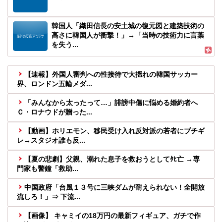
韓国人「織田信長の安土城の復元図と建築技術の
高さに韓国人が衝撃！」→「当時の技術力に言葉
を失う...
【速報】外国人審判への性接待で大揺れの韓国サッカー
界、ロンドン五輪メダ...
「みんなから太ったって…」誹謗中傷に悩める婚約者へ
Ｃ・ロナウドが贈った...
【動画】ホリエモン、移民受け入れ反対派の若者にブチギ
レ→スタジオ誰も反...
【夏の悲劇】父親、溺れた息子を救おうとしてﾀﾋ亡 →専
門家も警鐘「救助...
中国政府「台風１３号に三峡ダムが耐えられない！全開放
流しろ！」⇒ 下流...
【画像】 キャミイの18万円の最新フィギュア、ガチで作