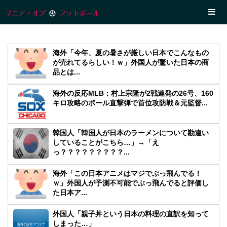
海外「今年、夏の暑さが厳しい日本でこんなもの
が売れてるらしい！ｗ」外国人が驚いた日本の商
品とは...
海外の反応MLB：村上宗隆が2戦連発の26号、160
キロ攻略のポール直撃弾で首位攻防戦＆元監督...
韓国人「韓国人が日本のラーメンについて勘違い
していることがこちら…」→「え
っ？？？？？？？？？...
海外「この日本アニメはマジでぶっ飛んでる！
ｗ」外国人が予測不可能でぶっ飛んでると評価し
た日本ア...
外国人「親子丼という日本の料理の直訳を知って
しまった…」