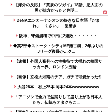
【海外の反応】『黄泉のツガイ』18話、悪人面の
男が味方だったと判明...
DeNAエンカーナシオンの好きな日本語「だま
れ」「くさい」「歯磨き...
阪神、守備崩壊で中日に2連敗・・・・・・
◆英2部◆ストーク・シティMF瀬古樹、2年ぶりの
Jリーグ復帰か…ク...
【速報】外国人審判への性接待で大揺れの韓国サ
ッカー界、ロンドン五輪...
【画像】立松大湘南のチア、ガチで可愛かった件
大谷26本 村上25本 岡本24本wwwwwwwww
「アニソンで全力で盆踊りして盛り上がる日本人
たち。伝統もオタクもこ...