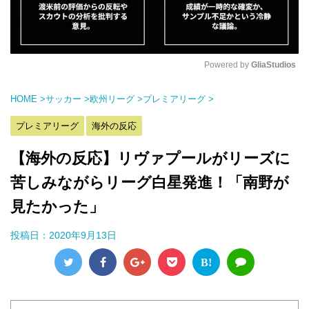
Powered by 
GliaStudios
M
HOME
>
サッカー
>
欧州リーグ
>
プレミアリーグ
>
u
t
プレミアリーグ
海外の反応
e
【海外の反応】リヴァプールがリーズに
苦しみながらリーグ白星発進！「南野が
見たかった」
投稿日：
2020年9月13日
B!