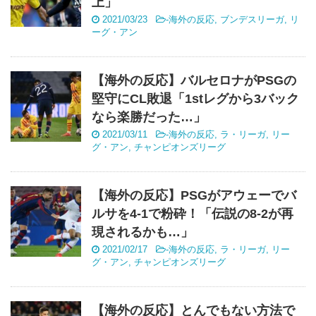
上」
2021/03/23
-
海外の反応
,
ブンデスリーガ
,
リ
ーグ・アン
【海外の反応】バルセロナがPSGの
堅守にCL敗退「1stレグから3バック
なら楽勝だった…」
2021/03/11
-
海外の反応
,
ラ・リーガ
,
リー
グ・アン
,
チャンピオンズリーグ
【海外の反応】PSGがアウェーでバ
ルサを4‐1で粉砕！「伝説の8‐2が再
現されるかも…」
2021/02/17
-
海外の反応
,
ラ・リーガ
,
リー
グ・アン
,
チャンピオンズリーグ
【海外の反応】とんでもない方法で