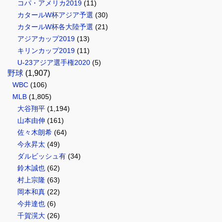
コパ・アメリカ2019
(11)
カタールW杯アジア予選
(30)
カタールW杯各大陸予選
(21)
アジアカップ2019
(13)
キリンカップ2019
(11)
U-23アジア選手権2020
(5)
野球
(1,907)
WBC
(106)
MLB
(1,805)
大谷翔平
(1,194)
山本由伸
(161)
佐々木朗希
(64)
今永昇太
(49)
ダルビッシュ有
(34)
鈴木誠也
(62)
村上宗隆
(63)
岡本和真
(22)
今井達也
(6)
千賀滉大
(26)