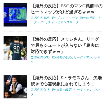
【海外の反応】PSGのマンC戦前半の
ヒートマップがひど過ぎるｗｗｗ
2021/11/25
-
プレミアリーグ
,
海外の反応
,
リ
ーグ・アン
,
チャンピオンズリーグ
【海外の反応】メッシさん、リーグ
で最もシュートが入らない「農夫に
対応できずｗｗ」
2021/10/30
-
海外の反応
,
リーグ・アン
,
小ネ
タ
【海外の反応】S・ラモスさん、欠場
続きで心霊現象にされてしまう…
2021/10/18
-
海外の反応
,
リーグ・アン
,
小ネ
タ