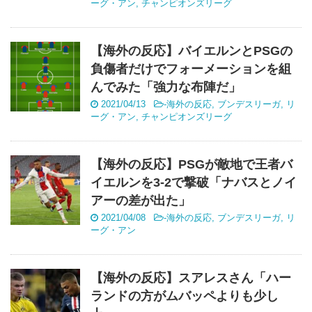
ーグ・アン
,
チャンピオンズリーグ
【海外の反応】バイエルンとPSGの
負傷者だけでフォーメーションを組
んでみた「強力な布陣だ」
2021/04/13
-
海外の反応
,
ブンデスリーガ
,
リ
ーグ・アン
,
チャンピオンズリーグ
【海外の反応】PSGが敵地で王者バ
イエルンを3‐2で撃破「ナバスとノイ
アーの差が出た」
2021/04/08
-
海外の反応
,
ブンデスリーガ
,
リ
ーグ・アン
【海外の反応】スアレスさん「ハー
ランドの方がムバッペよりも少し