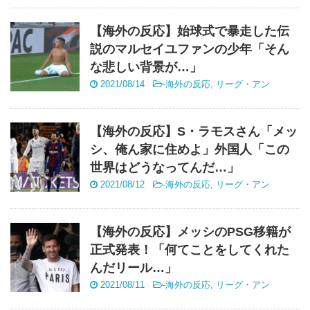
【海外の反応】始球式で暴走した伝
説のマルセイユファンの少年「そん
な悲しい背景が…」
2021/08/14
-
海外の反応
,
リーグ・アン
【海外の反応】S・ラモスさん「メッ
シ、俺ん家に住めよ」外国人「この
世界はどうなってんだ…」
2021/08/12
-
海外の反応
,
リーグ・アン
【海外の反応】メッシのPSG移籍が
正式発表！「何てことをしてくれた
んだリール…」
2021/08/11
-
海外の反応
,
リーグ・アン