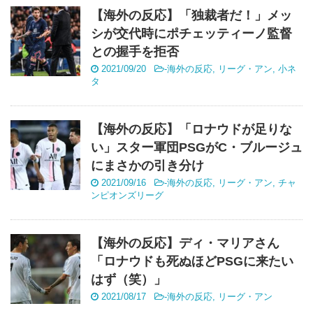
【海外の反応】「独裁者だ！」メッ
シが交代時にポチェッティーノ監督
との握手を拒否
2021/09/20
-
海外の反応
,
リーグ・アン
,
小ネ
タ
【海外の反応】「ロナウドが足りな
い」スター軍団PSGがC・ブルージュ
にまさかの引き分け
2021/09/16
-
海外の反応
,
リーグ・アン
,
チャ
ンピオンズリーグ
【海外の反応】ディ・マリアさん
「ロナウドも死ぬほどPSGに来たい
はず（笑）」
2021/08/17
-
海外の反応
,
リーグ・アン