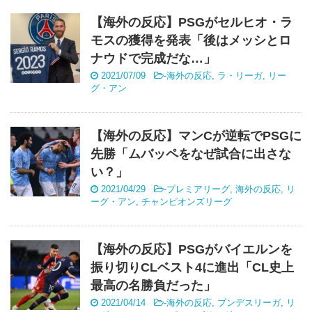
【海外の反応】PSGがセルヒオ・ラ
モスの獲得を発表「後はメッシとロ
ナウドで完成だな…」
2021/07/09
-
海外の反応
,
ラ・リーガ
,
リー
グ・アン
【海外の反応】マンCが逆転でPSGに
先勝「ムバッペをなぜ試合に出さな
い？」
2021/04/29
-
プレミアリーグ
,
海外の反応
,
リ
ーグ・アン
,
チャンピオンズリーグ
【海外の反応】PSGがバイエルンを
振り切りCLベスト4に進出「CL史上
最高の名勝負だった」
2021/04/14
-
海外の反応
,
ブンデスリーガ
,
リ