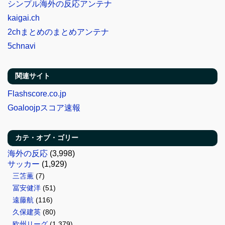
シンプル海外の反応アンテナ
kaigai.ch
2chまとめのまとめアンテナ
5chnavi
関連サイト
Flashscore.co.jp
Goaloojpスコア速報
カテ・オブ・ゴリー
海外の反応
(3,998)
サッカー
(1,929)
三笘薫
(7)
冨安健洋
(51)
遠藤航
(116)
久保建英
(80)
欧州リーグ
(1,379)