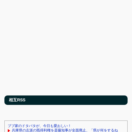
相互RSS
ブブ家のドタバタが、今日も愛おしい！
兵庫県の左派の既得利権を斎藤知事が全面廃止、「県が何をするね