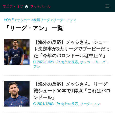
HOME
>
サッカー
>
欧州リーグ
>
リーグ・アン
>
「リーグ・アン」 一覧
【海外の反応】メッシさん、シュー
ト決定率が5大リーグでブービーだっ
た「今年のバロンドールは中止？」
2022/01/28
-
海外の反応
,
サッカー
,
リーグ・
アン
【海外の反応】メッシさん、リーグ
戦シュート30本で1得点「これはバロ
ンドール」
2021/12/03
-
海外の反応
,
リーグ・アン