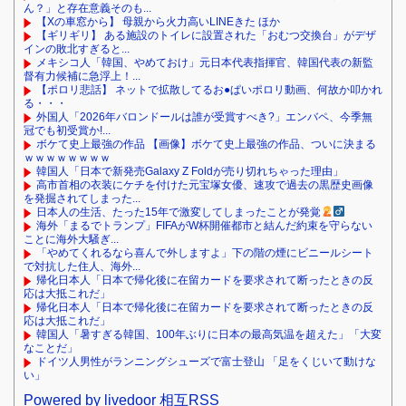
ん？」と存在意義そのも...
【Xの車窓から】 母親から火力高いLINEきた ほか
【ギリギリ】 ある施設のトイレに設置された「おむつ交換台」がデザ
インの敗北すぎると...
メキシコ人「韓国、やめておけ」元日本代表指揮官、韓国代表の新監
督有力候補に急浮上！...
【ポロリ悲話】 ネットで拡散してるお●ぱいポロリ動画、何故か叩かれ
る・・・
外国人「2026年バロンドールは誰が受賞すべき?」エンバペ、今季無
冠でも初受賞か!...
ボケて史上最強の作品 【画像】ボケて史上最強の作品、ついに決まる
ｗｗｗｗｗｗｗｗ
韓国人「日本で新発売Galaxy Z Foldが売り切れちゃった理由」
高市首相の衣装にケチを付けた元宝塚女優、速攻で過去の黒歴史画像
を発掘されてしまった...
日本人の生活、たった15年で激変してしまったことが発覚
海外「まるでトランプ」FIFAがW杯開催都市と結んだ約束を守らない
ことに海外大騒ぎ...
「やめてくれるなら喜んで外しますよ」下の階の煙にビニールシート
で対抗した住人、海外...
帰化日本人「日本で帰化後に在留カードを要求されて断ったときの反
応は大抵これだ」
帰化日本人「日本で帰化後に在留カードを要求されて断ったときの反
応は大抵これだ」
韓国人「暑すぎる韓国、100年ぶりに日本の最高気温を超えた」「大変
なことだ」
ドイツ人男性がランニングシューズで富士登山 「足をくじいて動けな
い」
Powered by livedoor 相互RSS