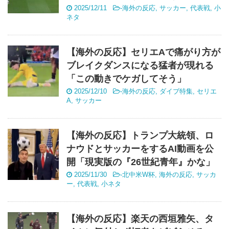
2025/12/11
-
海外の反応
,
サッカー
,
代表戦
,
小
ネタ
【海外の反応】セリエAで痛がり方が
ブレイクダンスになる猛者が現れる
「この動きでケガしてそう」
2025/12/10
-
海外の反応
,
ダイブ特集
,
セリエ
A
,
サッカー
【海外の反応】トランプ大統領、ロ
ナウドとサッカーをするAI動画を公
開「現実版の『26世紀青年』かな」
2025/11/30
-
北中米W杯
,
海外の反応
,
サッカ
ー
,
代表戦
,
小ネタ
【海外の反応】楽天の西垣雅矢、タ