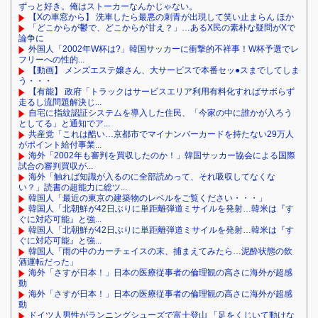
ずっと好き。俺はストーカーなんかじゃない。
【Xの車窓から】 洗車したら最悪の刺青が出現して笑い止まらん ほか
「どこからが鬱で、どこからが甘え？」…あるX民の素朴な疑問がXで
論争に
外国人「2002年W杯は?」韓国サッカーに衝撃的不祥事！W杯予選でレ
フリーへの性的...
【動画】 メンズエステ嬢さん、大サービスで本番セッ●スまでしてしま
う・・・
【有能】 政府「トラックはサービスエリア利用有料化すればサボらず
走るし流問題解決じ...
自宅に指紋認証システムを導入した住民、「今家の中に誰かが入ろう
としてる」と通知でア...
共産党「これは酷い…京都市でマイナンバーカードを持たない29万人
がポイント給付事業...
海外「2002年も審判を買収したのか！」韓国サッカー協会による国際
試合の審判買収が...
海外「触れば知識が入るのに全部読めって、それ吸収してなくな
い？」読書の超能力に総ツ...
韓国人「最近の東京の建築物のレベルをご覧ください・・・」
韓国人「北朝鮮が42日ぶりに単距離弾道ミサイルを発射…韓米は『す
ぐに対応可能』と強...
韓国人「北朝鮮が42日ぶりに単距離弾道ミサイルを発射…韓米は『す
ぐに対応可能』と強...
韓国人「雨の中のカーチェイスの末、捕まえてみたら…泥酔状態の飲
酒運転だった」
海外「さすが日本！」日本の医療従事者の倫理観の高さに海外が超感
動
海外「さすが日本！」日本の医療従事者の倫理観の高さに海外が超感
動
ドイツ人男性がランニングシューズで富士登山 「足をくじいて動けな