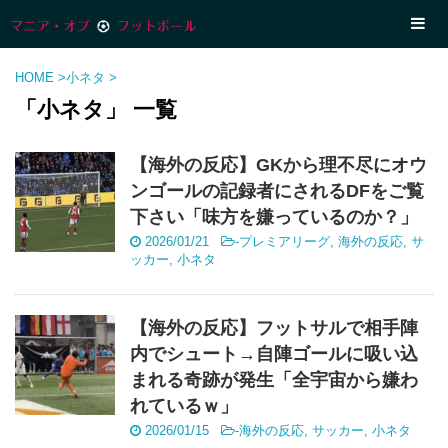
HOME
>
小ネタ
>
「小ネタ」 一覧
【海外の反応】GKから理不尽にオウ
ンゴールの記録者にされるDFをご覧
下さい「味方を嫌っているのか？」
2026/01/21
-
プレミアリーグ
,
海外の反応
,
サ
ッカー
,
小ネタ
【海外の反応】フットサルで相手陣
内でシュート→自陣ゴールに吸い込
まれる奇跡が発生「全宇宙から嫌わ
れているｗ」
2026/01/15
-
海外の反応
,
サッカー
,
小ネタ