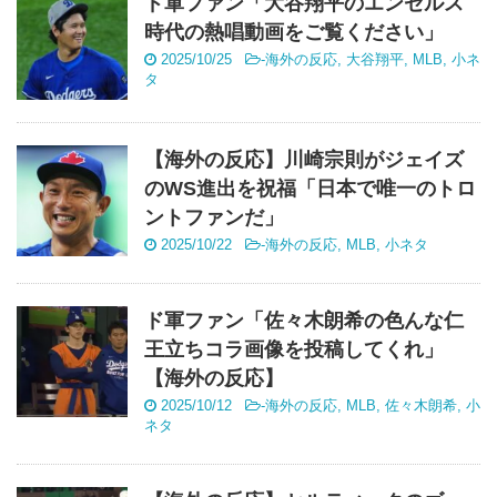
ド軍ファン「大谷翔平のエンゼルス
時代の熱唱動画をご覧ください」
2025/10/25
-
海外の反応
,
大谷翔平
,
MLB
,
小ネ
タ
【海外の反応】川崎宗則がジェイズ
のWS進出を祝福「日本で唯一のトロ
ントファンだ」
2025/10/22
-
海外の反応
,
MLB
,
小ネタ
ド軍ファン「佐々木朗希の色んな仁
王立ちコラ画像を投稿してくれ」
【海外の反応】
2025/10/12
-
海外の反応
,
MLB
,
佐々木朗希
,
小
ネタ