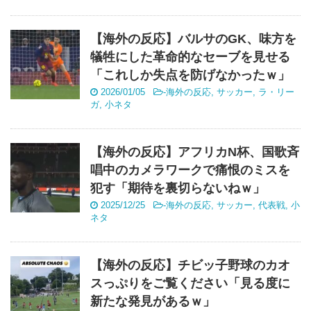
【海外の反応】バルサのGK、味方を
犠牲にした革命的なセーブを見せる
「これしか失点を防げなかったｗ」
2026/01/05
-
海外の反応
,
サッカー
,
ラ・リー
ガ
,
小ネタ
【海外の反応】アフリカN杯、国歌斉
唱中のカメラワークで痛恨のミスを
犯す「期待を裏切らないねｗ」
2025/12/25
-
海外の反応
,
サッカー
,
代表戦
,
小
ネタ
【海外の反応】チビッ子野球のカオ
スっぷりをご覧ください「見る度に
新たな発見があるｗ」