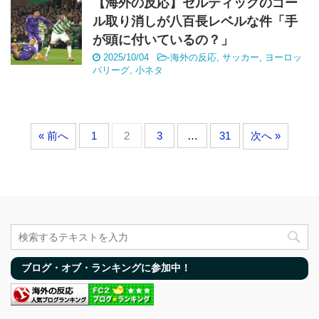
【海外の反応】セルティックのゴー
ル取り消しが八百長レベルな件「手
が頭に付いているの？」
2025/10/04
-
海外の反応
,
サッカー
,
ヨーロッ
パリーグ
,
小ネタ
« 前へ
1
2
3
…
31
次へ »
ブログ・オブ・ランキングに参加中！