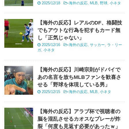
2025/12/18
-
海外の反応
,
MLB
,
野球
,
小ネタ
【海外の反応】レアルのDF、格闘技
でもアウトな行為を犯すもカード無
し「正気じゃない」
2025/12/16
-
海外の反応
,
サッカー
,
ラ・リー
ガ
,
小ネタ
【海外の反応】川崎宗則がドバイで
あの名言を放ちMLBファンを歓喜さ
せる「野球を体現している男」
2025/12/15
-
海外の反応
,
MLB
,
小ネタ
【海外の反応】アラブ杯で視聴者の
脳を混乱させるカオスなプレーが炸
裂「何度も見返す必要があったｗ」