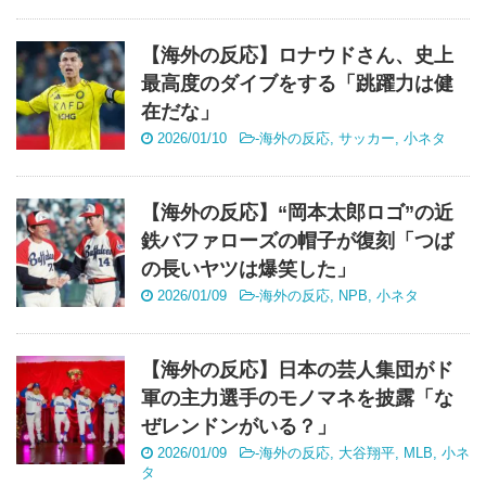
【海外の反応】ロナウドさん、史上
最高度のダイブをする「跳躍力は健
在だな」
2026/01/10
-
海外の反応
,
サッカー
,
小ネタ
【海外の反応】“岡本太郎ロゴ”の近
鉄バファローズの帽子が復刻「つば
の長いヤツは爆笑した」
2026/01/09
-
海外の反応
,
NPB
,
小ネタ
【海外の反応】日本の芸人集団がド
軍の主力選手のモノマネを披露「な
ぜレンドンがいる？」
2026/01/09
-
海外の反応
,
大谷翔平
,
MLB
,
小ネ
タ