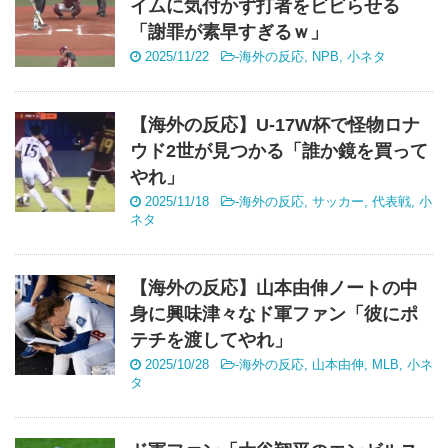
イムに気付かず打者をビビらせる
「謝罪が素早すぎるｗ」
2025/11/22
-
海外の反応
,
NPB
,
小ネタ
【海外の反応】U-17W杯で怪物ロナ
ウド2世が見つかる「誰か鏡を買って
やれ」
2025/11/18
-
海外の反応
,
サッカー
,
代表戦
,
小
ネタ
【海外の反応】山本由伸ノートの中
身に興味津々なド軍ファン「彼にポ
テチを渡してやれ」
2025/10/28
-
海外の反応
,
山本由伸
,
MLB
,
小ネ
タ